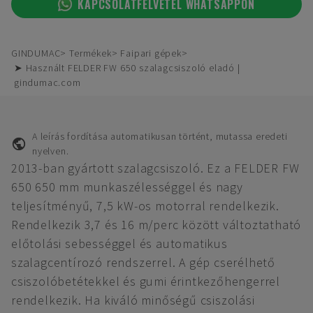
KAPCSOLATFELVÉTEL WHATSAPPON
GINDUMAC
Termékek
Faipari gépek
➤ Használt FELDER FW 650 szalagcsiszoló eladó |
gindumac.com
A leírás fordítása automatikusan történt, mutassa eredeti
nyelven.
2013-ban gyártott szalagcsiszoló. Ez a FELDER FW
650 650 mm munkaszélességgel és nagy
teljesítményű, 7,5 kW-os motorral rendelkezik.
Rendelkezik 3,7 és 16 m/perc között változtatható
előtolási sebességgel és automatikus
szalagcentírozó rendszerrel. A gép cserélhető
csiszolóbetétekkel és gumi érintkezőhengerrel
rendelkezik. Ha kiváló minőségű csiszolási