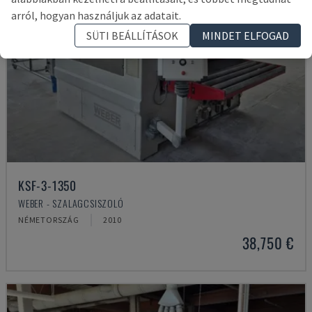
arról, hogyan használjuk az adatait.
SÜTI BEÁLLÍTÁSOK
MINDET ELFOGAD
KSF-3-1350
WEBER - SZALAGCSISZOLÓ
NÉMETORSZÁG
2010
38,750 €