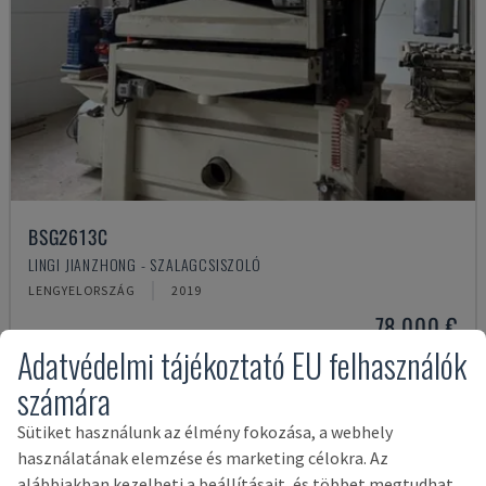
BSG2613C
LINGI JIANZHONG - SZALAGCSISZOLÓ
LENGYELORSZÁG
2019
78,000 €
Adatvédelmi tájékoztató EU felhasználók
számára
Sütiket használunk az élmény fokozása, a webhely
használatának elemzése és marketing célokra. Az
alábbiakban kezelheti a beállításait, és többet megtudhat