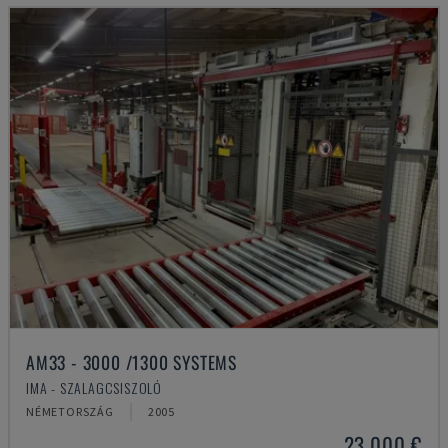
AM33 - 3000 /1300 SYSTEMS
IMA - SZALAGCSISZOLÓ
NÉMETORSZÁG
2005
23,000 €