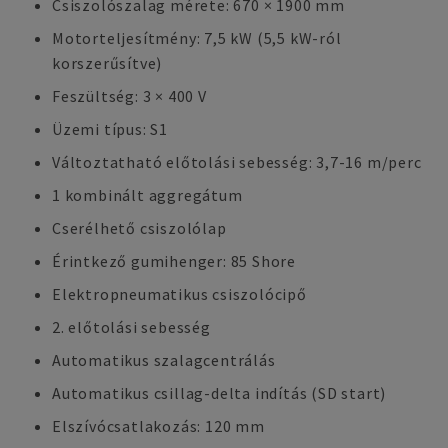
Csiszolószalag mérete: 670 × 1900 mm
Motorteljesítmény: 7,5 kW (5,5 kW-ról
korszerűsítve)
Feszültség: 3 × 400 V
Üzemi típus: S1
Változtatható előtolási sebesség: 3,7-16 m/perc
1 kombinált aggregátum
Cserélhető csiszolólap
Érintkező gumihenger: 85 Shore
Elektropneumatikus csiszolócipő
2. előtolási sebesség
Automatikus szalagcentrálás
Automatikus csillag-delta indítás (SD start)
Elszívócsatlakozás: 120 mm