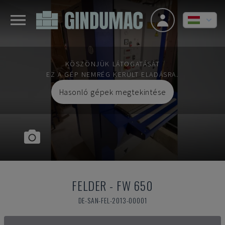
KÖSZÖNJÜK LÁTOGATÁSÁT
EZ A GÉP NEMRÉG KERÜLT ELADÁSRA.
Hasonló gépek megtekintése
FELDER
-
FW 650
DE-SAN-FEL-2013-00001