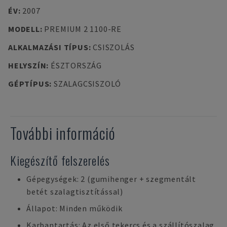
ÉV
:
2007
MODELL
:
PREMIUM 2 1100-RE
ALKALMAZÁSI TÍPUS
:
CSISZOLÁS
HELYSZÍN
:
ÉSZTORSZÁG
GÉPTÍPUS
:
SZALAGCSISZOLÓ
További információ
Kiegészítő felszerelés
Gépegységek: 2 (gumihenger + szegmentált
betét szalagtisztítással)
Állapot: Minden működik
Karbantartás: Az első tekercs és a szállítószalag