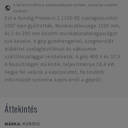
A leírás fordítása automatikusan történt, mutassa eredeti
nyelven.
Ezt a Kundig Premium 2 1100-RE szalagcsiszolót
2007-ben gyártották. Munkaszélessége 1100 mm,
és 3 és 200 mm közötti munkadarabmagasságot
tud kezelni. A gép gumihengerrel, szegmentált
alátéttel szalagtisztítóval és vákuumos
szállítószalaggal rendelkezik. A gép 400 V és 57,5
A feszültségen működik, teljesítménye 28,4 kW.
Vegye fel velünk a kapcsolatot, ha további
információt szeretne kapni erről a gépről.
Áttekintés
MÁRKA
:
KUNDIG