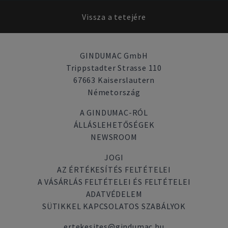
Vissza a tetejére
GINDUMAC GmbH
Trippstadter Strasse 110
67663 Kaiserslautern
Németország
A GINDUMAC-RÓL
ÁLLÁSLEHETŐSÉGEK
NEWSROOM
JOGI
AZ ÉRTÉKESÍTÉS FELTÉTELEI
A VÁSÁRLÁS FELTÉTELEI ÉS FELTÉTELEI
ADATVÉDELEM
SÜTIKKEL KAPCSOLATOS SZABÁLYOK
ertekesites@gindumac.hu