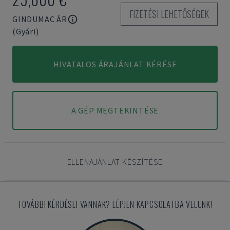
FIZETÉSI LEHETŐSÉGEK
GINDUMAC ÁR
(Gyári)
HIVATALOS ÁRAJÁNLAT KÉRÉSE
A GÉP MEGTEKINTÉSE
ELLENAJÁNLAT KÉSZÍTÉSE
TOVÁBBI KÉRDÉSEI VANNAK? LÉPJEN KAPCSOLATBA VELÜNK!