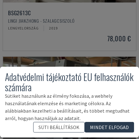
BSG2613C
LINGI JIANZHONG - SZALAGCSISZOLÓ
LENGYELORSZÁG
2019
78,000 €
Adatvédelmi tájékoztató EU felhasználók
számára
Sütiket használunk az élmény fokozása, a webhely
használatának elemzése és marketing célokra. Az
alábbiakban kezelheti a beállításait, és többet megtudhat
arról, hogyan használjuk az adatait.
SÜTI BEÁLLÍTÁSOK
MINDET ELFOGAD