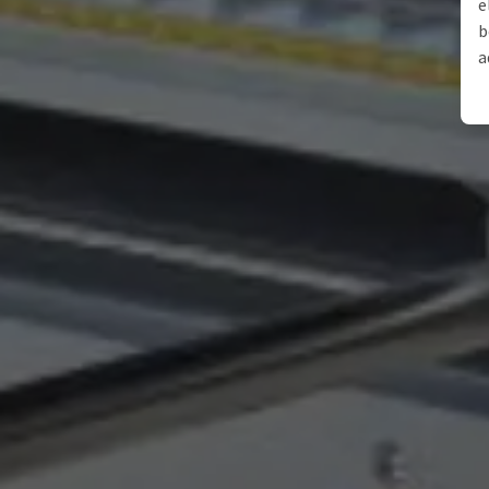
e
b
a