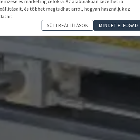
lemzése és marketing célokra. Az alábbiakban kezelheti a
eállításait, és többet megtudhat arról, hogyan használjuk az
datait.
SÜTI BEÁLLÍTÁSOK
MINDET ELFOGAD