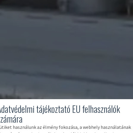
Adatvédelmi tájékoztató EU felhasználók
számára
ütiket használunk az élmény fokozása, a webhely használatának