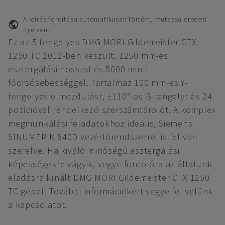
A leírás fordítása automatikusan történt, mutassa eredeti
nyelven.
Ez az 5 tengelyes DMG MORI Gildemeister CTX
1250 TC 2012-ben készült, 1250 mm-es
esztergálási hosszal és 5000 min-¹
főorsósebességgel. Tartalmaz 100 mm-es Y-
tengelyes elmozdulást, ±110°-os B-tengelyt és 24
pozícióval rendelkező szerszámtárolót. A komplex
megmunkálási feladatokhoz ideális, Siemens
SINUMERIK 840D vezérlőrendszerrel is fel van
szerelve. Ha kiváló minőségű esztergálási
képességekre vágyik, vegye fontolóra az általunk
eladásra kínált DMG MORI Gildemeister CTX 1250
TC gépet. További információkért vegye fel velünk
a kapcsolatot.