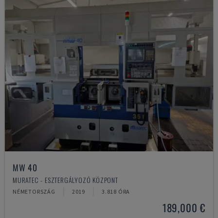
MW 40
MURATEC - ESZTERGÁLYOZÓ KÖZPONT
NÉMETORSZÁG
2019
3.818 ÓRA
189,000 €