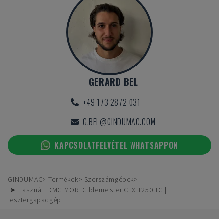
GERARD BEL
+49 173 2872 031
G.BEL@GINDUMAC.COM
KAPCSOLATFELVÉTEL WHATSAPPON
GINDUMAC
Termékek
Szerszámgépek
➤ Használt DMG MORI Gildemeister CTX 1250 TC |
esztergapadgép