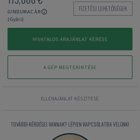
FIZETÉSI LEHETŐSÉGEK
GINDUMAC ÁR
(Gyári)
HIVATALOS ÁRAJÁNLAT KÉRÉSE
A GÉP MEGTEKINTÉSE
ELLENAJÁNLAT KÉSZÍTÉSE
TOVÁBBI KÉRDÉSEI VANNAK? LÉPJEN KAPCSOLATBA VELÜNK!