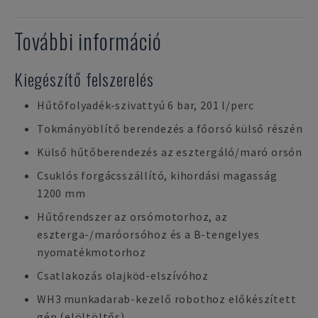
További információ
Kiegészítő felszerelés
Hűtőfolyadék-szivattyú 6 bar, 201 l/perc
Tokmányöblítő berendezés a főorsó külső részén
Külső hűtőberendezés az esztergáló/maró orsón
Csuklós forgácsszállító, kihordási magasság
1200 mm
Hűtőrendszer az orsómotorhoz, az
eszterga-/maróorsóhoz és a B-tengelyes
nyomatékmotorhoz
Csatlakozás olajköd-elszívóhoz
WH3 munkadarab-kezelő robothoz előkészített
gép (elöltöltős)