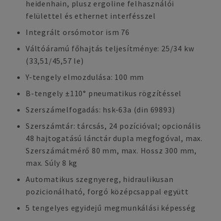
heidenhain, plusz ergoline felhasználói
felülettel és ethernet interfésszel
Integrált orsómotor ism 76
Váltóáramú főhajtás teljesítménye: 25/34 kw
(33,51/45,57 le)
Y-tengely elmozdulása: 100 mm
B-tengely ±110° pneumatikus rögzítéssel
Szerszámelfogadás: hsk-63a (din 69893)
Szerszámtár: tárcsás, 24 pozícióval; opcionális
48 hajtogatású lánctár dupla megfogóval, max.
Szerszámátmérő 80 mm, max. Hossz 300 mm,
max. Súly 8 kg
Automatikus szegnyereg, hidraulikusan
pozicionálható, forgó középcsappal együtt
5 tengelyes egyidejű megmunkálási képesség