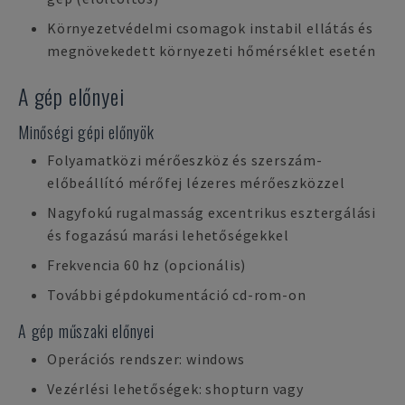
Környezetvédelmi csomagok instabil ellátás és
megnövekedett környezeti hőmérséklet esetén
A gép előnyei
Minőségi gépi előnyök
Folyamatközi mérőeszköz és szerszám-
előbeállító mérőfej lézeres mérőeszközzel
Nagyfokú rugalmasság excentrikus esztergálási
és fogazású marási lehetőségekkel
Frekvencia 60 hz (opcionális)
További gépdokumentáció cd-rom-on
A gép műszaki előnyei
Operációs rendszer: windows
Vezérlési lehetőségek: shopturn vagy