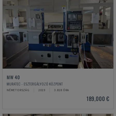
MW 40
MURATEC - ESZTERGÁLYOZÓ KÖZPONT
NÉMETORSZÁG
2019
3.818 ÓRA
189,000 €