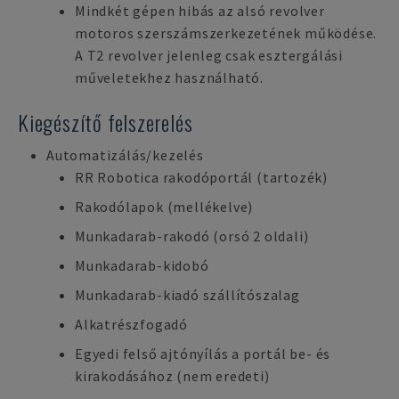
Mindkét gépen hibás az alsó revolver
motoros szerszámszerkezetének működése.
A T2 revolver jelenleg csak esztergálási
műveletekhez használható.
Kiegészítő felszerelés
Automatizálás/kezelés
RR Robotica rakodóportál (tartozék)
Rakodólapok (mellékelve)
Munkadarab-rakodó (orsó 2 oldali)
Munkadarab-kidobó
Munkadarab-kiadó szállítószalag
Alkatrészfogadó
Egyedi felső ajtónyílás a portál be- és
kirakodásához (nem eredeti)