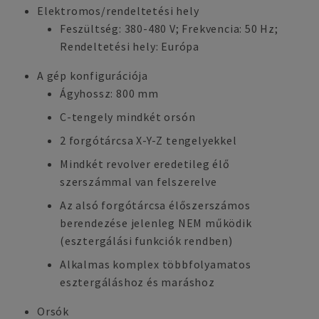
Elektromos/rendeltetési hely
Feszültség: 380-480 V; Frekvencia: 50 Hz;
Rendeltetési hely: Európa
A gép konfigurációja
Ágyhossz: 800 mm
C-tengely mindkét orsón
2 forgótárcsa X-Y-Z tengelyekkel
Mindkét revolver eredetileg élő
szerszámmal van felszerelve
Az alsó forgótárcsa élőszerszámos
berendezése jelenleg NEM működik
(esztergálási funkciók rendben)
Alkalmas komplex többfolyamatos
esztergáláshoz és maráshoz
Orsók