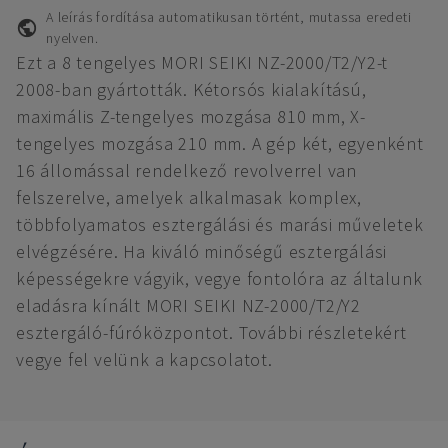
A leírás fordítása automatikusan történt, mutassa eredeti
nyelven.
Ezt a 8 tengelyes MORI SEIKI NZ-2000/T2/Y2-t
2008-ban gyártották. Kétorsós kialakítású,
maximális Z-tengelyes mozgása 810 mm, X-
tengelyes mozgása 210 mm. A gép két, egyenként
16 állomással rendelkező revolverrel van
felszerelve, amelyek alkalmasak komplex,
többfolyamatos esztergálási és marási műveletek
elvégzésére. Ha kiváló minőségű esztergálási
képességekre vágyik, vegye fontolóra az általunk
eladásra kínált MORI SEIKI NZ-2000/T2/Y2
esztergáló-fúróközpontot. További részletekért
vegye fel velünk a kapcsolatot.