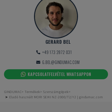
GERARD BEL
+49 173 2872 031
G.BEL@GINDUMAC.COM
KAPCSOLATFELVÉTEL WHATSAPPON
GINDUMAC
Termékek
Szerszámgépek
➤ Eladó használt MORI SEIKI NZ-2000/T2/Y2 | gindumac.com