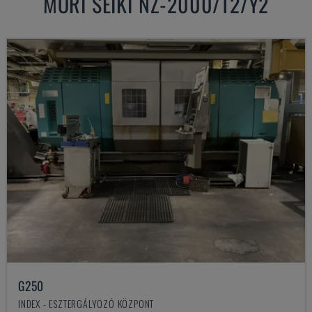
MORI SEIKI
NZ-2000/T2/Y2
G250
INDEX - ESZTERGÁLYOZÓ KÖZPONT