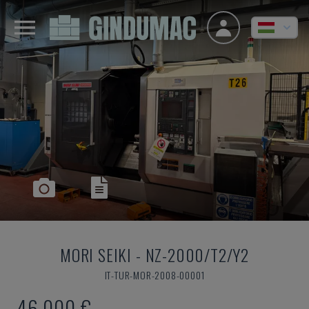
MORI SEIKI
-
NZ-2000/T2/Y2
IT-TUR-MOR-2008-00001
46,000 €