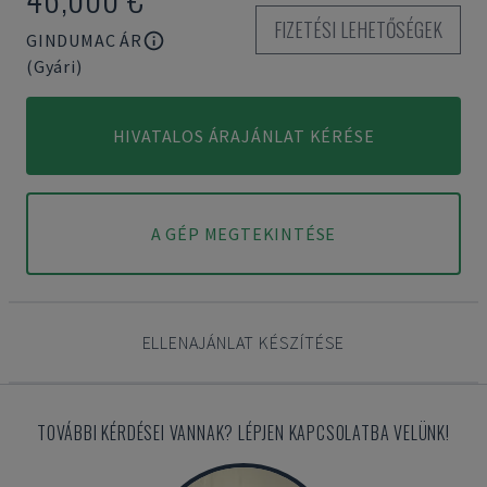
FIZETÉSI LEHETŐSÉGEK
GINDUMAC ÁR
(Gyári)
HIVATALOS ÁRAJÁNLAT KÉRÉSE
A GÉP MEGTEKINTÉSE
ELLENAJÁNLAT KÉSZÍTÉSE
TOVÁBBI KÉRDÉSEI VANNAK? LÉPJEN KAPCSOLATBA VELÜNK!