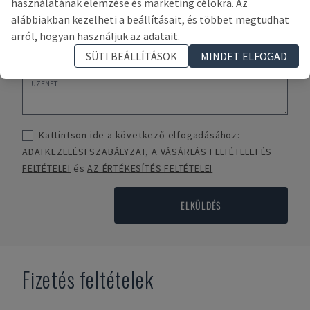
használatának elemzése és marketing célokra. Az
alábbiakban kezelheti a beállításait, és többet megtudhat
arról, hogyan használjuk az adatait.
SÜTI BEÁLLÍTÁSOK
MINDET ELFOGAD
Kattintson ide a következő elfogadásához:
ADATKEZELÉSI SZABÁLYZAT
,
A VÁSÁRLÁS FELTÉTELEI ÉS
FELTÉTELEI
és
AZ ÉRTÉKESÍTÉS FELTÉTELEI
ELKÜLDÉS
Fizetés feltételek