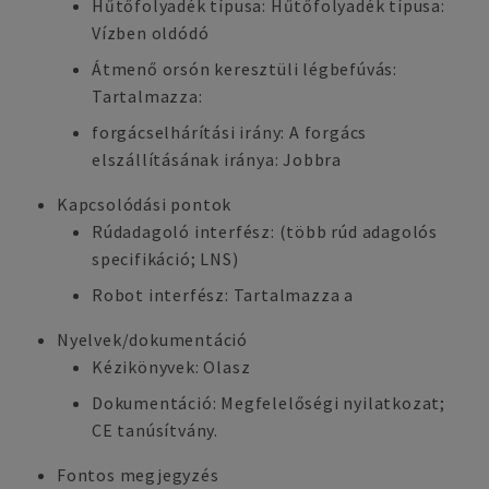
Hűtőfolyadék típusa: Hűtőfolyadék típusa:
Vízben oldódó
Átmenő orsón keresztüli légbefúvás:
Tartalmazza:
forgácselhárítási irány: A forgács
elszállításának iránya: Jobbra
Kapcsolódási pontok
Rúdadagoló interfész: (több rúd adagolós
specifikáció; LNS)
Robot interfész: Tartalmazza a
Nyelvek/dokumentáció
Kézikönyvek: Olasz
Dokumentáció: Megfelelőségi nyilatkozat;
CE tanúsítvány.
Fontos megjegyzés