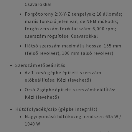
Csavarokkal
Forgótorony 2: X-Y-Z tengelyek; 16 állomás;
marás funkció jelen van, de NEM működik;
forgószerszám fordulatszám: 6,000 rpm;
szerszám rögzítése: Csavarokkal
Hátsó szerszám maximális hossza: 155 mm
(felső revolver), 100 mm (alsó revolver)
Szerszám előbeállítás
Az 1. orsó gépbe épített szerszám
előbeállítása: Kézi (levehető)
Orsó 2 gépbe épített szerszámbeállítás:
Kézi (levehető)
Hűtőfolyadék/csip (gépbe integrált)
Nagynyomású hűtőközeg-rendszer: 635 W /
1040 W