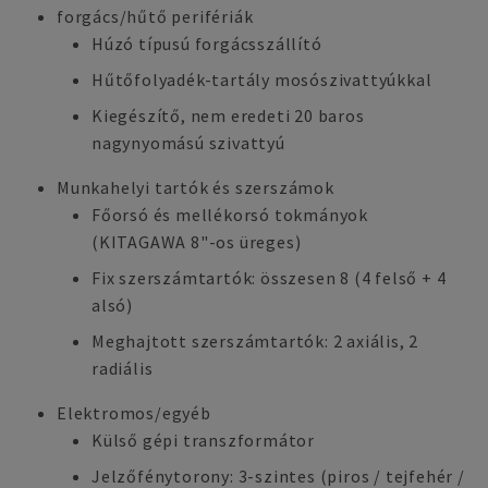
forgács/hűtő perifériák
Húzó típusú forgácsszállító
Hűtőfolyadék-tartály mosószivattyúkkal
Kiegészítő, nem eredeti 20 baros
nagynyomású szivattyú
Munkahelyi tartók és szerszámok
Főorsó és mellékorsó tokmányok
(KITAGAWA 8"-os üreges)
Fix szerszámtartók: összesen 8 (4 felső + 4
alsó)
Meghajtott szerszámtartók: 2 axiális, 2
radiális
Elektromos/egyéb
Külső gépi transzformátor
Jelzőfénytorony: 3-szintes (piros / tejfehér /