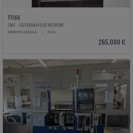
TTL66
CMZ - ESZTERGÁLYOZÓ KÖZPONT
SPANYOLORSZÁG
2025
265,000 €