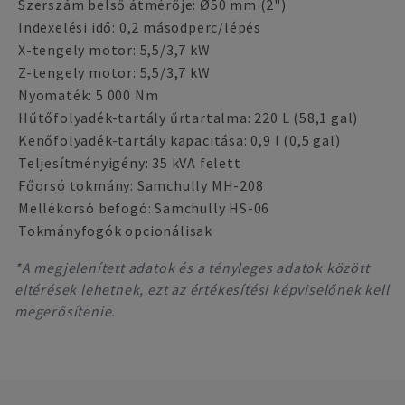
Szerszám belső átmérője: Ø50 mm (2")
Indexelési idő: 0,2 másodperc/lépés
X-tengely motor: 5,5/3,7 kW
Z-tengely motor: 5,5/3,7 kW
Nyomaték: 5 000 Nm
Hűtőfolyadék-tartály űrtartalma: 220 L (58,1 gal)
Kenőfolyadék-tartály kapacitása: 0,9 l (0,5 gal)
Teljesítményigény: 35 kVA felett
Főorsó tokmány: Samchully MH-208
Mellékorsó befogó: Samchully HS-06
Tokmányfogók opcionálisak
*A megjelenített adatok és a tényleges adatok között
eltérések lehetnek, ezt az értékesítési képviselőnek kell
megerősítenie.