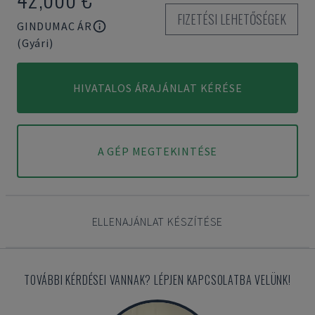
FIZETÉSI LEHETŐSÉGEK
GINDUMAC ÁR
(Gyári)
HIVATALOS ÁRAJÁNLAT KÉRÉSE
A GÉP MEGTEKINTÉSE
ELLENAJÁNLAT KÉSZÍTÉSE
TOVÁBBI KÉRDÉSEI VANNAK? LÉPJEN KAPCSOLATBA VELÜNK!