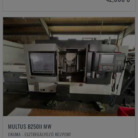
MULTUS B250II MW
OKUMA - ESZTERGÁLYOZÓ KÖZPONT