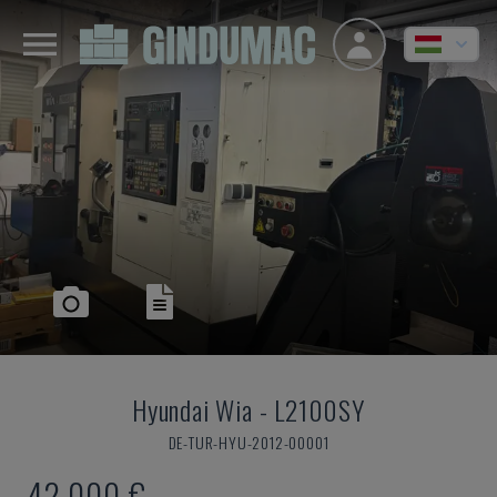
Hyundai Wia
-
L2100SY
DE-TUR-HYU-2012-00001
42,000 €