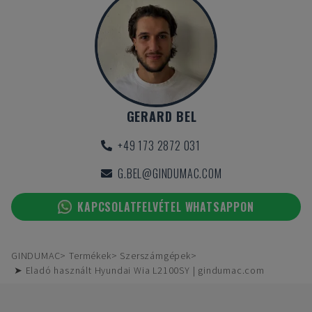
GERARD BEL
+49 173 2872 031
G.BEL@GINDUMAC.COM
KAPCSOLATFELVÉTEL WHATSAPPON
GINDUMAC
Termékek
Szerszámgépek
➤ Eladó használt Hyundai Wia L2100SY | gindumac.com