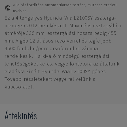
A leírás fordítása automatikusan történt, mutassa eredeti
nyelven.
Ez a 4 tengelyes Hyundai Wia L2100SY eszterga-
marógép 2012-ben készült. Maximális esztergálási
átmérője 335 mm, esztergálási hossza pedig 455
mm. A gép 12 állásos revolverrel és legfeljebb
4500 fordulat/perc orsófordulatszámmal
rendelkezik. Ha kiváló minőségű esztergálási
lehetőségeket keres, vegye fontolóra az általunk
eladásra kínált Hyundai Wia L2100SY gépet.
További részletekért vegye fel velünk a
kapcsolatot.
Áttekintés