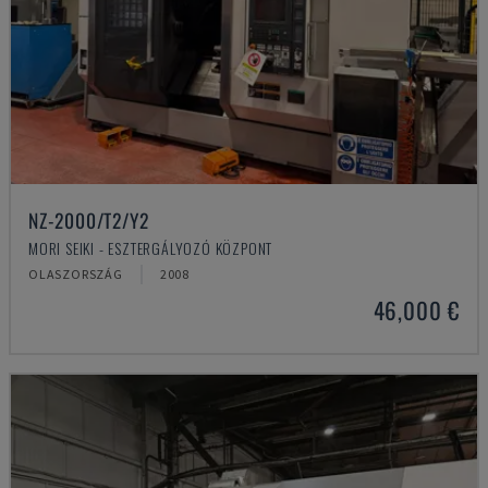
NZ-2000/T2/Y2
MORI SEIKI - ESZTERGÁLYOZÓ KÖZPONT
OLASZORSZÁG
2008
46,000 €