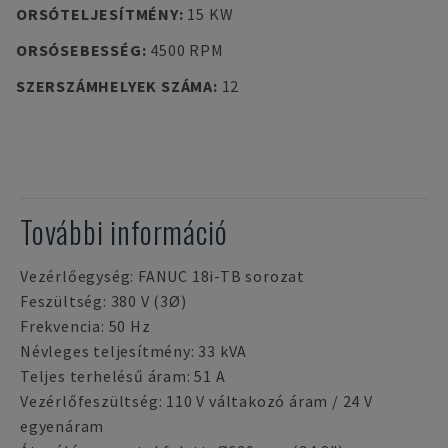
ORSÓTELJESÍTMÉNY
:
15 KW
ORSÓSEBESSÉG
:
4500 RPM
SZERSZÁMHELYEK SZÁMA
:
12
További információ
Vezérlőegység: FANUC 18i-TB sorozat
Feszültség: 380 V (3Ø)
Frekvencia: 50 Hz
Névleges teljesítmény: 33 kVA
Teljes terhelésű áram: 51 A
Vezérlőfeszültség: 110 V váltakozó áram / 24 V
egyenáram