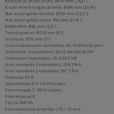
Átnyúlás az asztal felett: Ø630 mm (24,8")
A szán feletti forgási átmérő: Ø390 mm (15,4")
Max. esztergálási átmérő: Ø335 mm (13,2")
Max. esztergálási hossz: 455 mm (17,8")
Rúdátmérő: Ø65 mm (2,6")
Tokmányméret: Ø210 mm (8")
Orsófurat: Ø76 mm (3")
Orsó fordulatszám-tartomány: 45–4 500 ford./perc
Orsómotor (folyamatos): 15/11 kW (20/15 HP)
Orsómotor (maximális): 25,4/18,5 kW
Orsó nyomaték (folyamatos): 254,2 Nm
Orsó nyomaték (maximális): 597,7 Nm
Orsócsap: A2-6
Gyorshaladás X/Y: 24/24 m/perc
Gyorsmozgás Z: 18/12 m/perc
Szekrényvezető
Tárcsa: BMT65
Szerszám külső átmérője: □25 × 25 mm