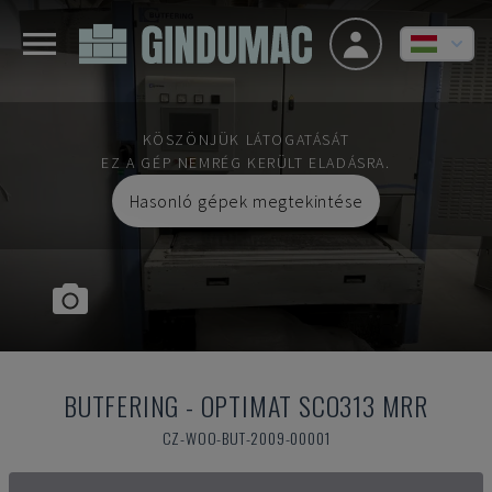
KÖSZÖNJÜK LÁTOGATÁSÁT
EZ A GÉP NEMRÉG KERÜLT ELADÁSRA.
Hasonló gépek megtekintése
BUTFERING
-
OPTIMAT SCO313 MRR
CZ-WOO-BUT-2009-00001