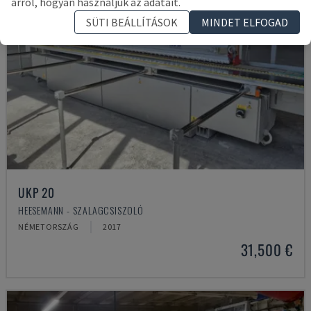
arról, hogyan használjuk az adatait.
SÜTI BEÁLLÍTÁSOK
MINDET ELFOGAD
UKP 20
HEESEMANN - SZALAGCSISZOLÓ
NÉMETORSZÁG
2017
31,500 €