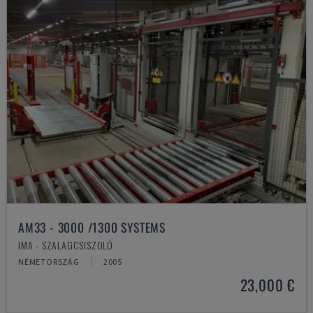
AM33 - 3000 /1300 SYSTEMS
IMA - SZALAGCSISZOLÓ
NÉMETORSZÁG
2005
23,000 €