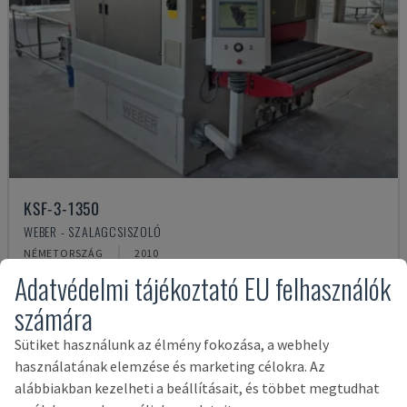
KSF-3-1350
WEBER - SZALAGCSISZOLÓ
NÉMETORSZÁG
2010
Adatvédelmi tájékoztató EU felhasználók
38,750 €
számára
Sütiket használunk az élmény fokozása, a webhely
használatának elemzése és marketing célokra. Az
alábbiakban kezelheti a beállításait, és többet megtudhat