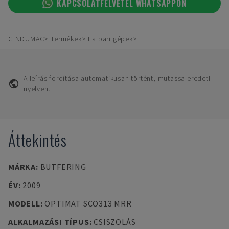
KAPCSOLATFELVÉTEL WHATSAPPON
GINDUMAC
Termékek
Faipari gépek
A leírás fordítása automatikusan történt, mutassa eredeti
nyelven.
Áttekintés
MÁRKA
:
BUTFERING
ÉV
:
2009
MODELL
:
OPTIMAT SCO313 MRR
ALKALMAZÁSI TÍPUS
:
CSISZOLÁS