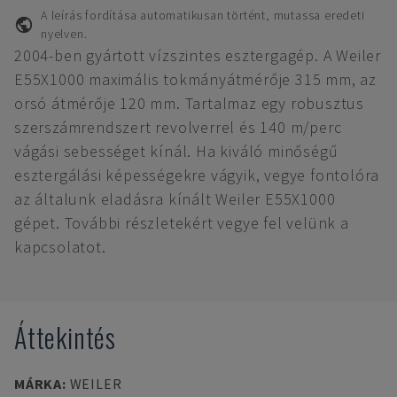
A leírás fordítása automatikusan történt, mutassa eredeti
nyelven.
2004-ben gyártott vízszintes esztergagép. A Weiler
E55X1000 maximális tokmányátmérője 315 mm, az
orsó átmérője 120 mm. Tartalmaz egy robusztus
szerszámrendszert revolverrel és 140 m/perc
vágási sebességet kínál. Ha kiváló minőségű
esztergálási képességekre vágyik, vegye fontolóra
az általunk eladásra kínált Weiler E55X1000
gépet. További részletekért vegye fel velünk a
kapcsolatot.
Áttekintés
MÁRKA
:
WEILER