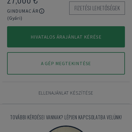
FIZETÉSI LEHETŐSÉGEK
GINDUMAC ÁR
(Gyári)
HIVATALOS ÁRAJÁNLAT KÉRÉSE
A GÉP MEGTEKINTÉSE
ELLENAJÁNLAT KÉSZÍTÉSE
TOVÁBBI KÉRDÉSEI VANNAK? LÉPJEN KAPCSOLATBA VELÜNK!