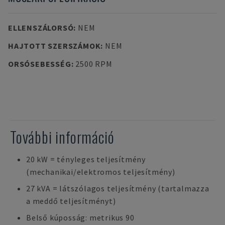
ELLENSZÁLORSÓ
:
NEM
HAJTOTT SZERSZÁMOK
:
NEM
ORSÓSEBESSÉG
:
2500 RPM
További információ
20 kW = tényleges teljesítmény
(mechanikai/elektromos teljesítmény)
27 kVA = látszólagos teljesítmény (tartalmazza
a meddő teljesítményt)
Belső kúposság: metrikus 90