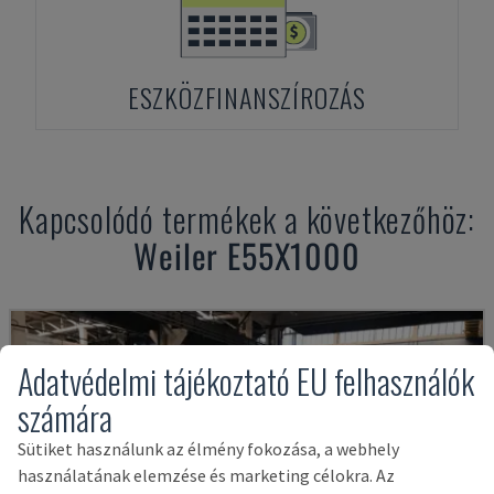
ESZKÖZFINANSZÍROZÁS
Kapcsolódó termékek a következőhöz:
Weiler
E55X1000
Adatvédelmi tájékoztató EU felhasználók
számára
Sütiket használunk az élmény fokozása, a webhely
használatának elemzése és marketing célokra. Az