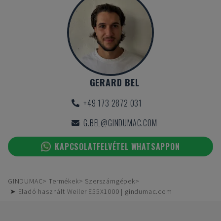
GERARD BEL
+49 173 2872 031
G.BEL@GINDUMAC.COM
KAPCSOLATFELVÉTEL WHATSAPPON
GINDUMAC
Termékek
Szerszámgépek
➤ Eladó használt Weiler E55X1000 | gindumac.com