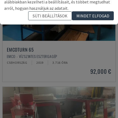
alábbiakban kezelheti a beállításait, és többet megtudhat
arról, hogyan használjuk az adatait.
SÜTI BEÁLLÍTÁSOK
MINDET ELFOGAD
EMCOTURN 65
EMCO - VÍZSZINTES ESZTERGAGÉP
CSEHORSZÁG
2019
3.716 ÓRA
92,000 €