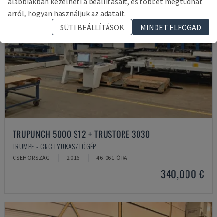
alábbiakban kezelheti a beállításait, és többet megtudhat
arról, hogyan használjuk az adatait.
SÜTI BEÁLLÍTÁSOK
MINDET ELFOGAD
TRUPUNCH 5000 S12 + TRUSTORE 3030
TRUMPF - CNC LYUKASZTÓGÉP
CSEHORSZÁG
2016
46.061 ÓRA
340,000 €