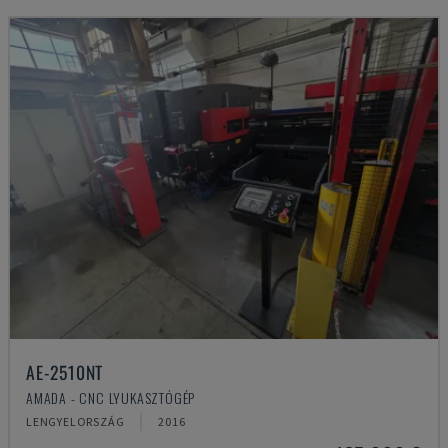
AE-2510NT
AMADA - CNC LYUKASZTÓGÉP
LENGYELORSZÁG
2016