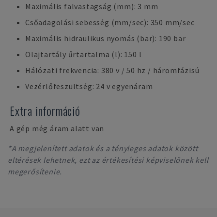
Maximális falvastagság (mm): 3 mm
Csőadagolási sebesség (mm/sec): 350 mm/sec
Maximális hidraulikus nyomás (bar): 190 bar
Olajtartály űrtartalma (l): 150 l
Hálózati frekvencia: 380 v / 50 hz / háromfázisú
Vezérlőfeszültség: 24 v egyenáram
Extra információ
A gép még áram alatt van
*A megjelenített adatok és a tényleges adatok között
eltérések lehetnek, ezt az értékesítési képviselőnek kell
megerősítenie.