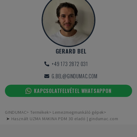
GERARD BEL
+49 173 2872 031
G.BEL@GINDUMAC.COM
KAPCSOLATFELVÉTEL WHATSAPPON
GINDUMAC
Termékek
Lemezmegmunkáló gépek
➤ Használt UZMA MAKINA PDM 30 eladó | gindumac.com