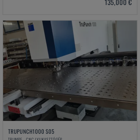
135,000 €
TRUPUNCH1000 S05
TRUMPF - CNC LYUKASZTÓGÉP