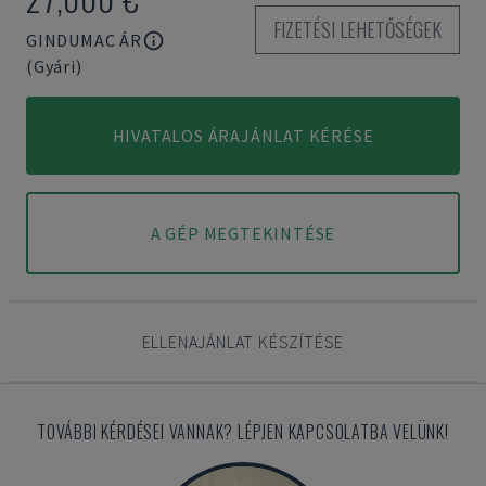
FIZETÉSI LEHETŐSÉGEK
GINDUMAC ÁR
(Gyári)
HIVATALOS ÁRAJÁNLAT KÉRÉSE
A GÉP MEGTEKINTÉSE
ELLENAJÁNLAT KÉSZÍTÉSE
TOVÁBBI KÉRDÉSEI VANNAK? LÉPJEN KAPCSOLATBA VELÜNK!