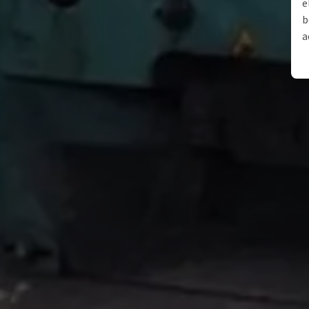
e
b
a