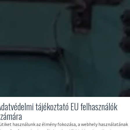
Adatvédelmi tájékoztató EU felhasználók
számára
ütiket használunk az élmény fokozása, a webhely használatának