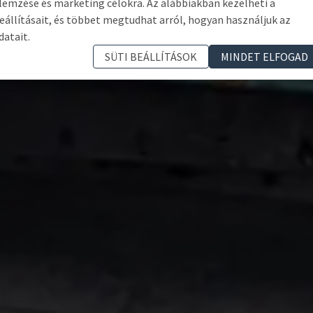
lemzése és marketing célokra. Az alábbiakban kezelheti a
eállításait, és többet megtudhat arról, hogyan használjuk az
datait.
SÜTI BEÁLLÍTÁSOK
MINDET ELFOGAD