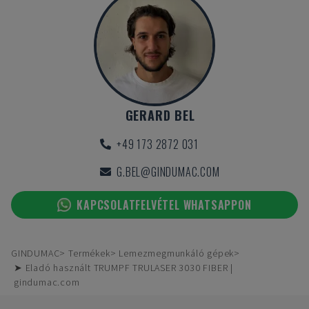
GERARD BEL
+49 173 2872 031
G.BEL@GINDUMAC.COM
KAPCSOLATFELVÉTEL WHATSAPPON
GINDUMAC
Termékek
Lemezmegmunkáló gépek
➤ Eladó használt TRUMPF TRULASER 3030 FIBER |
gindumac.com