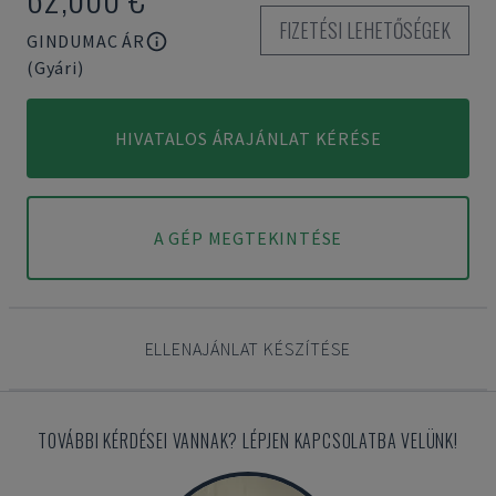
FIZETÉSI LEHETŐSÉGEK
GINDUMAC ÁR
(Gyári)
HIVATALOS ÁRAJÁNLAT KÉRÉSE
A GÉP MEGTEKINTÉSE
ELLENAJÁNLAT KÉSZÍTÉSE
TOVÁBBI KÉRDÉSEI VANNAK? LÉPJEN KAPCSOLATBA VELÜNK!