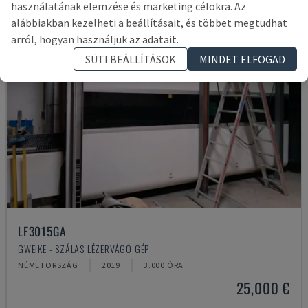
használatának elemzése és marketing célokra. Az
alábbiakban kezelheti a beállításait, és többet megtudhat
arról, hogyan használjuk az adatait.
SÜTI BEÁLLÍTÁSOK
MINDET ELFOGAD
LF3015GA
GWEIKE - SZÁLAS LÉZERVÁGÓ GÉP
NÉMETORSZÁG
2019
3.000 ÓRA
25,000 €