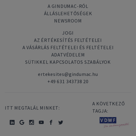
A GINDUMAC-RÓL
ÁLLÁSLEHETŐSÉGEK
NEWSROOM
JOGI
AZ ÉRTÉKESÍTÉS FELTÉTELEI
A VÁSÁRLÁS FELTÉTELEI ÉS FELTÉTELEI
ADATVÉDELEM
SÜTIKKEL KAPCSOLATOS SZABÁLYOK
ertekesites@gindumac.hu
+49 631 343738 20
A KÖVETKEZŐ
ITT MEGTALÁL MINKET:
TAGJA: