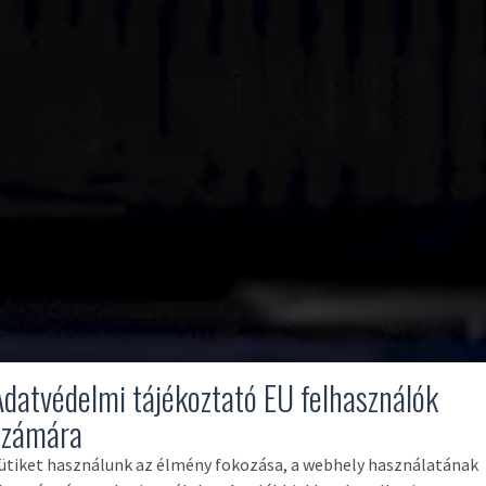
Adatvédelmi tájékoztató EU felhasználók
számára
ütiket használunk az élmény fokozása, a webhely használatának