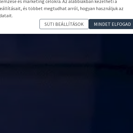
lemzése és marketing célokra. Az alábbiakban kezelheti a
eállításait, és többet megtudhat arról, hogyan használjuk az
datait.
SÜTI BEÁLLÍTÁSOK
MINDET ELFOGAD