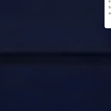
e
b
a