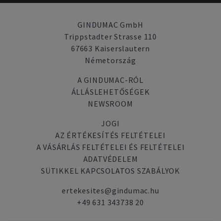
GINDUMAC GmbH
Trippstadter Strasse 110
67663 Kaiserslautern
Németország
A GINDUMAC-RÓL
ÁLLÁSLEHETŐSÉGEK
NEWSROOM
JOGI
AZ ÉRTÉKESÍTÉS FELTÉTELEI
A VÁSÁRLÁS FELTÉTELEI ÉS FELTÉTELEI
ADATVÉDELEM
SÜTIKKEL KAPCSOLATOS SZABÁLYOK
ertekesites@gindumac.hu
+49 631 343738 20