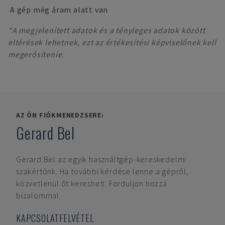
A gép még áram alatt van
*A megjelenített adatok és a tényleges adatok között
eltérések lehetnek, ezt az értékesítési képviselőnek kell
megerősítenie.
AZ ÖN FIÓKMENEDZSERE:
Gerard Bel
Gerard Bel
az egyik használtgép-kereskedelmi
szakértőnk. Ha további kérdése lenne a gépről,
közvetlenül őt keresheti. Forduljon hozzá
bizalommal.
KAPCSOLATFELVÉTEL