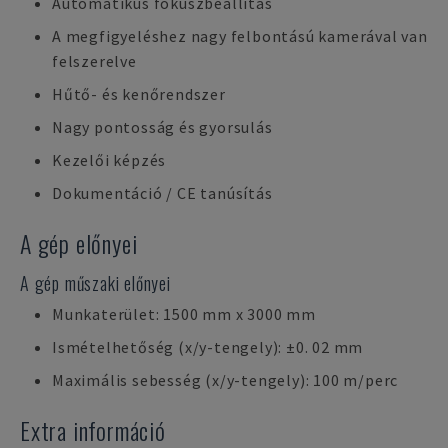
Automatikus fókuszbeállítás
A megfigyeléshez nagy felbontású kamerával van
felszerelve
Hűtő- és kenőrendszer
Nagy pontosság és gyorsulás
Kezelői képzés
Dokumentáció / CE tanúsítás
A gép előnyei
A gép műszaki előnyei
Munkaterület: 1500 mm x 3000 mm
Ismételhetőség (x/y-tengely): ±0. 02 mm
Maximális sebesség (x/y-tengely): 100 m/perc
Extra információ