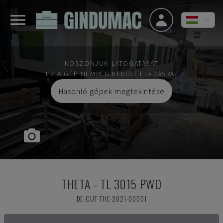
KÖSZÖNJÜK LÁTOGATÁSÁT
EZ A GÉP NEMRÉG KERÜLT ELADÁSRA.
Hasonló gépek megtekintése
THETA
-
TL 3015 PWD
DE-CUT-THE-2021-00001