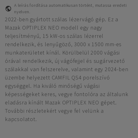
A leírás fordítása automatikusan történt, mutassa eredeti
nyelven.
2022-ben gyártott szálas lézervágó gép. Ez a
Mazak OPTIPLEX NEO modell egy nagy
teljesítményű, 15 kW-os szálas lézerrel
rendelkezik, és lenyűgöző, 3000 x 1500 mm-es
munkaterületet kínál. Körülbelül 2000 vágási
órával rendelkezik, új vágófejjel és sugárvezető
szálakkal van felszerelve, valamint egy 2024-ben
üzembe helyezett CAMFIL QS4 porelszívó
egységgel. Ha kiváló minőségű vágási
képességeket keres, vegye fontolóra az általunk
eladásra kínált Mazak OPTIPLEX NEO gépet.
További részletekért vegye fel velünk a
kapcsolatot.