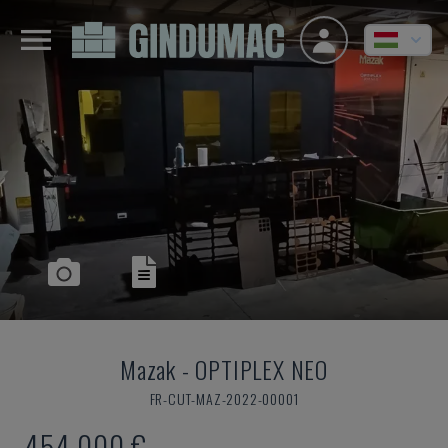
Mazak
-
OPTIPLEX NEO
FR-CUT-MAZ-2022-00001
454,000 €