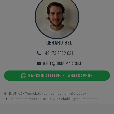
GERARD BEL
+49 173 2872 031
G.BEL@GINDUMAC.COM
KAPCSOLATFELVÉTEL WHATSAPPON
GINDUMAC
Termékek
Lemezmegmunkáló gépek
➤ Használt Mazak OPTIPLEX NEO eladó | gindumac.com