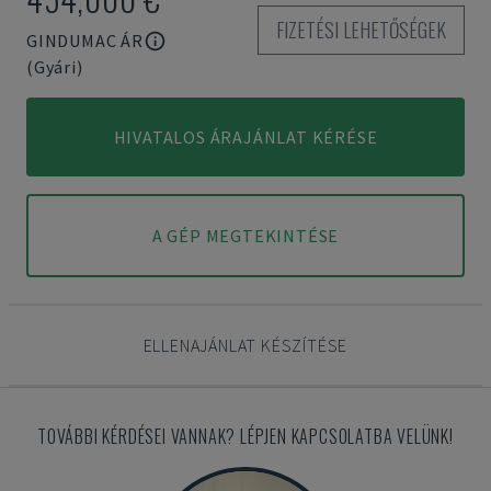
FIZETÉSI LEHETŐSÉGEK
GINDUMAC ÁR
(Gyári)
HIVATALOS ÁRAJÁNLAT KÉRÉSE
A GÉP MEGTEKINTÉSE
ELLENAJÁNLAT KÉSZÍTÉSE
TOVÁBBI KÉRDÉSEI VANNAK? LÉPJEN KAPCSOLATBA VELÜNK!