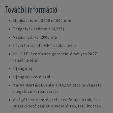
További információ
Munkaterület: 3000 x 1500 mm
Tengelyek száma: 3 (X/Y/Z)
Vágási idő: kb. 2000 óra
Lézerforrás: NLIGHT szálas lézer
NLIGHT lézerforrás garancia: érvényes 2027.
január 1-jéig
Új vágófej
Új sugárvezető szál
Karbantartás: Évente a MAZAK által elvégzett
megelőző karbantartás
A vágófejet nemrég teljesen felújították, és a
sugárvezető szálat is kicserélték/felújították.