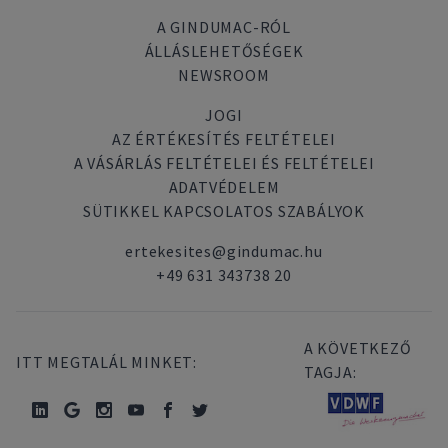
A GINDUMAC-RÓL
ÁLLÁSLEHETŐSÉGEK
NEWSROOM
JOGI
AZ ÉRTÉKESÍTÉS FELTÉTELEI
A VÁSÁRLÁS FELTÉTELEI ÉS FELTÉTELEI
ADATVÉDELEM
SÜTIKKEL KAPCSOLATOS SZABÁLYOK
ertekesites@gindumac.hu
+49 631 343738 20
A KÖVETKEZŐ
ITT MEGTALÁL MINKET:
TAGJA: