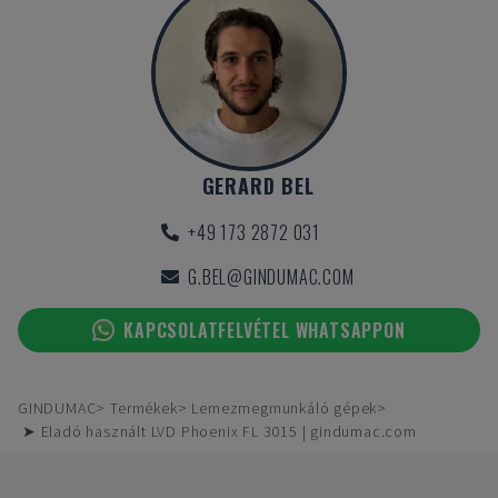
GERARD BEL
+49 173 2872 031
G.BEL@GINDUMAC.COM
KAPCSOLATFELVÉTEL WHATSAPPON
GINDUMAC
Termékek
Lemezmegmunkáló gépek
➤ Eladó használt LVD Phoenix FL 3015 | gindumac.com