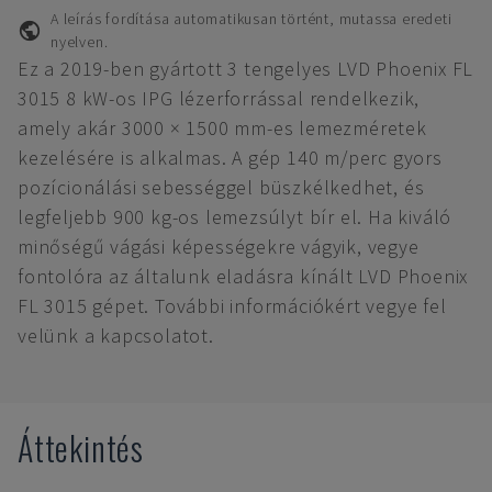
A leírás fordítása automatikusan történt, mutassa eredeti
nyelven.
Ez a 2019-ben gyártott 3 tengelyes LVD Phoenix FL
3015 8 kW-os IPG lézerforrással rendelkezik,
amely akár 3000 × 1500 mm-es lemezméretek
kezelésére is alkalmas. A gép 140 m/perc gyors
pozícionálási sebességgel büszkélkedhet, és
legfeljebb 900 kg-os lemezsúlyt bír el. Ha kiváló
minőségű vágási képességekre vágyik, vegye
fontolóra az általunk eladásra kínált LVD Phoenix
FL 3015 gépet. További információkért vegye fel
velünk a kapcsolatot.
Áttekintés