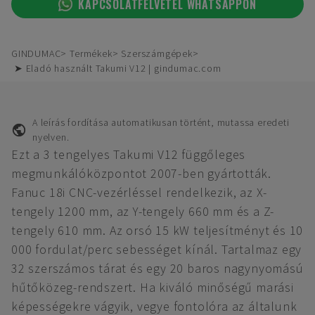
KAPCSOLATFELVÉTEL WHATSAPPON
GINDUMAC
Termékek
Szerszámgépek
➤ Eladó használt Takumi V12 | gindumac.com
A leírás fordítása automatikusan történt, mutassa eredeti
nyelven.
Ezt a 3 tengelyes Takumi V12 függőleges
megmunkálóközpontot 2007-ben gyártották.
Fanuc 18i CNC-vezérléssel rendelkezik, az X-
tengely 1200 mm, az Y-tengely 660 mm és a Z-
tengely 610 mm. Az orsó 15 kW teljesítményt és 10
000 fordulat/perc sebességet kínál. Tartalmaz egy
32 szerszámos tárat és egy 20 baros nagynyomású
hűtőközeg-rendszert. Ha kiváló minőségű marási
képességekre vágyik, vegye fontolóra az általunk