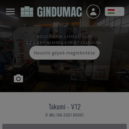
KÖSZÖNJÜK LÁTOGATÁSÁT
EZ A GÉP NEMRÉG KERÜLT ELADÁSRA.
Hasonló gépek megtekintése
Takumi
-
V12
IT-MIL-TAK-2007-00001