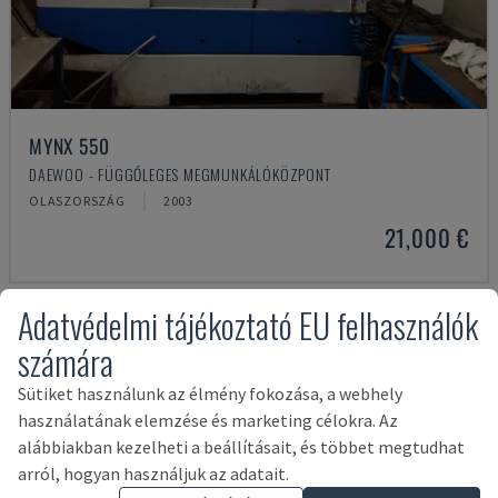
MYNX 550
DAEWOO - FÜGGŐLEGES MEGMUNKÁLÓKÖZPONT
OLASZORSZÁG
2003
21,000 €
Adatvédelmi tájékoztató EU felhasználók
számára
Sütiket használunk az élmény fokozása, a webhely
használatának elemzése és marketing célokra. Az
alábbiakban kezelheti a beállításait, és többet megtudhat
arról, hogyan használjuk az adatait.