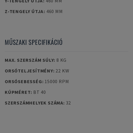
Y-TENGELY ÚTJA
:
460 MM
Z-TENGELY ÚTJA
:
460 MM
MŰSZAKI SPECIFIKÁCIÓ
MAX. SZERSZÁM SÚLY
:
8 KG
ORSÓTELJESÍTMÉNY
:
22 KW
ORSÓSEBESSÉG
:
15000 RPM
KÚPMÉRET
:
BT 40
SZERSZÁMHELYEK SZÁMA
:
32