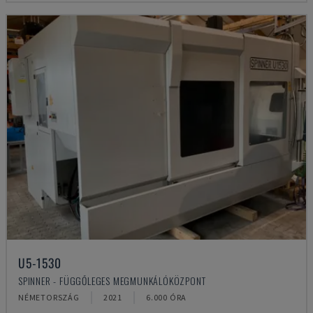
U5-1530
SPINNER - FÜGGŐLEGES MEGMUNKÁLÓKÖZPONT
NÉMETORSZÁG
2021
6.000 ÓRA