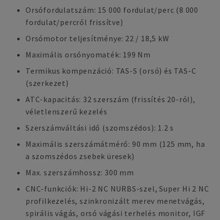
Orsófordulatszám: 15 000 fordulat/perc (8 000
fordulat/percről frissítve)
Orsómotor teljesítménye: 22 / 18,5 kW
Maximális orsónyomaték: 199 Nm
Termikus kompenzáció: TAS-S (orsó) és TAS-C
(szerkezet)
ATC-kapacitás: 32 szerszám (frissítés 20-ról),
véletlenszerű kezelés
Szerszámváltási idő (szomszédos): 1.2 s
Maximális szerszámátmérő: 90 mm (125 mm, ha
a szomszédos zsebek üresek)
Max. szerszámhossz: 300 mm
CNC-funkciók: Hi-2 NC NURBS-szel, Super Hi 2 NC
profilkezelés, szinkronizált merev menetvágás,
spirális vágás, orsó vágási terhelés monitor, IGF