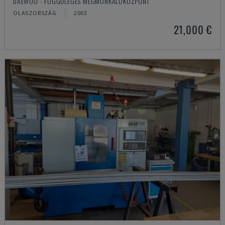
DAEWOO - FÜGGŐLEGES MEGMUNKÁLÓKÖZPONT
OLASZORSZÁG
2003
21,000 €