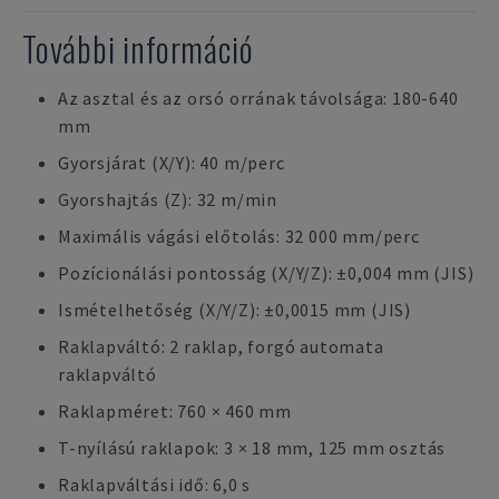
További információ
Az asztal és az orsó orrának távolsága: 180-640
mm
Gyorsjárat (X/Y): 40 m/perc
Gyorshajtás (Z): 32 m/min
Maximális vágási előtolás: 32 000 mm/perc
Pozícionálási pontosság (X/Y/Z): ±0,004 mm (JIS)
Ismételhetőség (X/Y/Z): ±0,0015 mm (JIS)
Raklapváltó: 2 raklap, forgó automata
raklapváltó
Raklapméret: 760 × 460 mm
T-nyílású raklapok: 3 × 18 mm, 125 mm osztás
Raklapváltási idő: 6,0 s