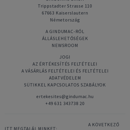
Trippstadter Strasse 110
67663 Kaiserslautern
Németország
A GINDUMAC-RÓL
ÁLLÁSLEHETŐSÉGEK
NEWSROOM
JOGI
AZ ÉRTÉKESÍTÉS FELTÉTELEI
A VÁSÁRLÁS FELTÉTELEI ÉS FELTÉTELEI
ADATVÉDELEM
SÜTIKKEL KAPCSOLATOS SZABÁLYOK
ertekesites@gindumac.hu
+49 631 343738 20
A KÖVETKEZŐ
ITT MEGTALÁL MINKET: