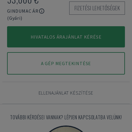
FIZETÉSI LEHETŐSÉGEK
GINDUMAC ÁR
(Gyári)
HIVATALOS ÁRAJÁNLAT KÉRÉSE
A GÉP MEGTEKINTÉSE
ELLENAJÁNLAT KÉSZÍTÉSE
TOVÁBBI KÉRDÉSEI VANNAK? LÉPJEN KAPCSOLATBA VELÜNK!