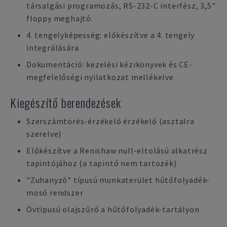
társalgási programozás, RS-232-C interfész, 3,5"
floppy meghajtó.
4. tengelyképesség: előkészítve a 4. tengely
integrálására
Dokumentáció: kezelési kézikönyvek és CE-
megfelelőségi nyilatkozat mellékelve
Kiegészítő berendezések
Szerszámtörés-érzékelő érzékelő (asztalra
szerelve)
Előkészítve a Renishaw null-eltolású alkatrész
tapintójához (a tapintó nem tartozék)
"Zuhanyzó" típusú munkaterület hűtőfolyadék-
mosó rendszer
Övtípusú olajszűrő a hűtőfolyadék-tartályon