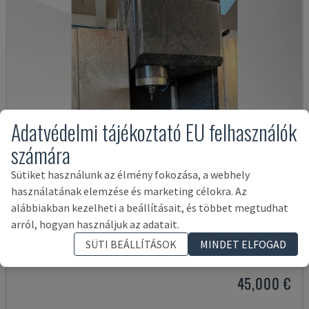
Adatvédelmi tájékoztató EU felhasználók
számára
Sütiket használunk az élmény fokozása, a webhely
használatának elemzése és marketing célokra. Az
alábbiakban kezelheti a beállításait, és többet megtudhat
arról, hogyan használjuk az adatait.
VTC 300C II
MAZAK - FÜGGŐLEGES MEGMUNKÁLÓKÖZPONT
SÜTI BEÁLLÍTÁSOK
MINDET ELFOGAD
DÁNIA
2012
45,000 €