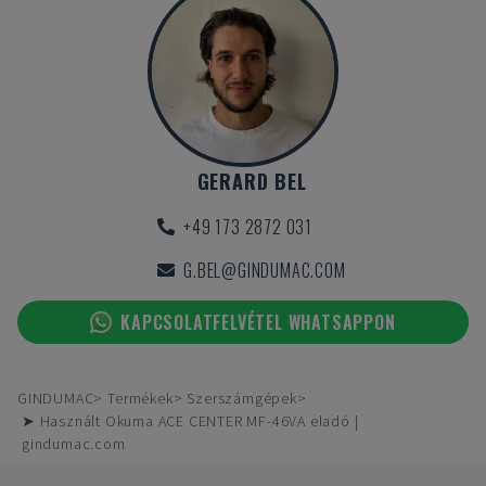
GERARD BEL
+49 173 2872 031
G.BEL@GINDUMAC.COM
KAPCSOLATFELVÉTEL WHATSAPPON
GINDUMAC
Termékek
Szerszámgépek
➤ Használt Okuma ACE CENTER MF-46VA eladó |
gindumac.com