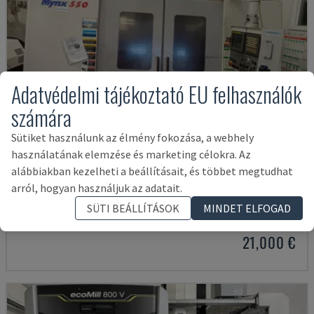
Adatvédelmi tájékoztató EU felhasználók
számára
Sütiket használunk az élmény fokozása, a webhely
használatának elemzése és marketing célokra. Az
alábbiakban kezelheti a beállításait, és többet megtudhat
MYNX 550
arról, hogyan használjuk az adatait.
DAEWOO - FÜGGŐLEGES MEGMUNKÁLÓKÖZPONT
SÜTI BEÁLLÍTÁSOK
MINDET ELFOGAD
OLASZORSZÁG
2003
21,000 €