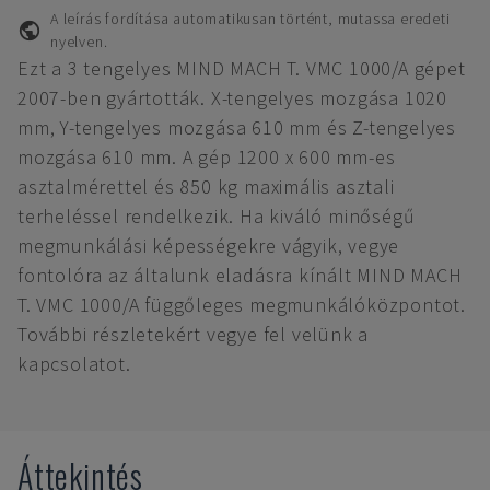
A leírás fordítása automatikusan történt, mutassa eredeti
nyelven.
Ezt a 3 tengelyes MIND MACH T. VMC 1000/A gépet
2007-ben gyártották. X-tengelyes mozgása 1020
mm, Y-tengelyes mozgása 610 mm és Z-tengelyes
mozgása 610 mm. A gép 1200 x 600 mm-es
asztalmérettel és 850 kg maximális asztali
terheléssel rendelkezik. Ha kiváló minőségű
megmunkálási képességekre vágyik, vegye
fontolóra az általunk eladásra kínált MIND MACH
T. VMC 1000/A függőleges megmunkálóközpontot.
További részletekért vegye fel velünk a
kapcsolatot.
Áttekintés