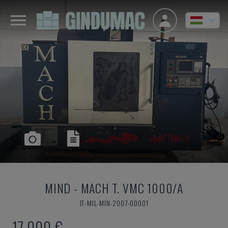
MIND
-
MACH T. VMC 1000/A
IT-MIL-MIN-2007-00001
17,000 €