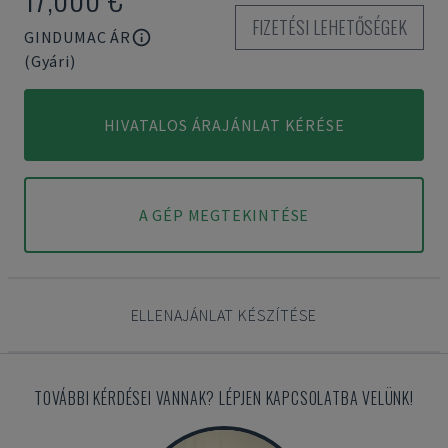
FIZETÉSI LEHETŐSÉGEK
GINDUMAC ÁR
(Gyári)
HIVATALOS ÁRAJÁNLAT KÉRÉSE
A GÉP MEGTEKINTÉSE
ELLENAJÁNLAT KÉSZÍTÉSE
TOVÁBBI KÉRDÉSEI VANNAK? LÉPJEN KAPCSOLATBA VELÜNK!