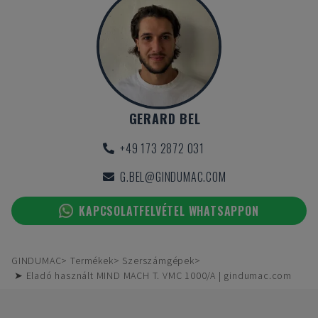
GERARD BEL
+49 173 2872 031
G.BEL@GINDUMAC.COM
KAPCSOLATFELVÉTEL WHATSAPPON
GINDUMAC
Termékek
Szerszámgépek
➤ Eladó használt MIND MACH T. VMC 1000/A | gindumac.com