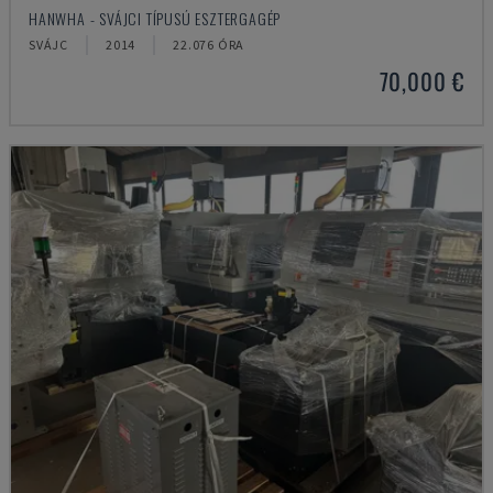
HANWHA - SVÁJCI TÍPUSÚ ESZTERGAGÉP
SVÁJC
2014
22.076 ÓRA
70,000 €