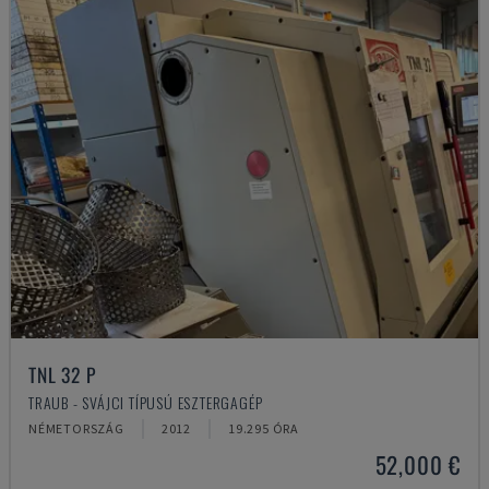
TNL 32 P
TRAUB - SVÁJCI TÍPUSÚ ESZTERGAGÉP
NÉMETORSZÁG
2012
19.295 ÓRA
52,000 €