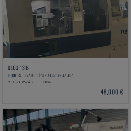
DECO 13 B
TORNOS - SVÁJCI TÍPUSÚ ESZTERGAGÉP
OLASZORSZÁG
2004
48,000 €