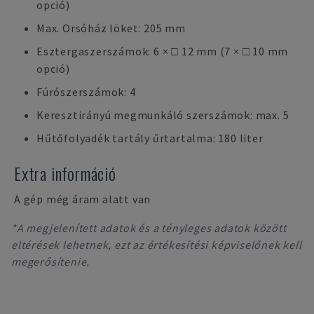
opció)
Max. Orsóház löket: 205 mm
Esztergaszerszámok: 6 × □ 12 mm (7 × □ 10 mm
opció)
Fúrószerszámok: 4
Keresztirányú megmunkáló szerszámok: max. 5
Hűtőfolyadék tartály űrtartalma: 180 liter
Extra információ
A gép még áram alatt van
*A megjelenített adatok és a tényleges adatok között
eltérések lehetnek, ezt az értékesítési képviselőnek kell
megerősítenie.