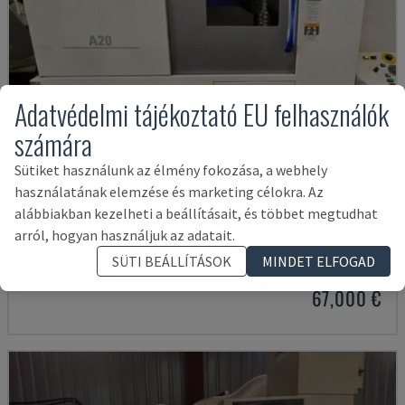
Adatvédelmi tájékoztató EU felhasználók
számára
Sütiket használunk az élmény fokozása, a webhely
használatának elemzése és marketing célokra. Az
alábbiakban kezelheti a beállításait, és többet megtudhat
A20
arról, hogyan használjuk az adatait.
CITIZEN - SVÁJCI TÍPUSÚ ESZTERGAGÉP
SÜTI BEÁLLÍTÁSOK
MINDET ELFOGAD
OLASZORSZÁG
2018
67,000 €