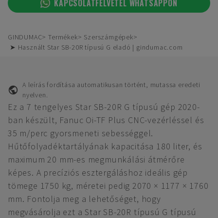
KAPCSOLATFELVÉTEL WHATSAPPON
GINDUMAC
Termékek
Szerszámgépek
➤ Használt Star SB-20R típusú G eladó | gindumac.com
A leírás fordítása automatikusan történt, mutassa eredeti
nyelven.
Ez a 7 tengelyes Star SB-20R G típusú gép 2020-
ban készült, Fanuc Oi-TF Plus CNC-vezérléssel és
35 m/perc gyorsmeneti sebességgel.
Hűtőfolyadéktartályának kapacitása 180 liter, és
maximum 20 mm-es megmunkálási átmérőre
képes. A precíziós esztergáláshoz ideális gép
tömege 1750 kg, méretei pedig 2070 × 1177 × 1760
mm. Fontolja meg a lehetőséget, hogy
megvásárolja ezt a Star SB-20R típusú G típusú