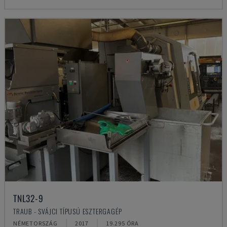
TNL32-9
TRAUB - SVÁJCI TÍPUSÚ ESZTERGAGÉP
NÉMETORSZÁG
2017
19.295 ÓRA