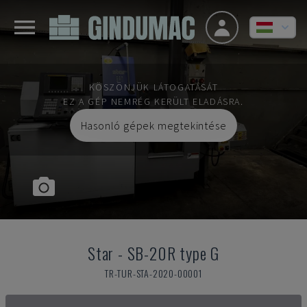
KÖSZÖNJÜK LÁTOGATÁSÁT
EZ A GÉP NEMRÉG KERÜLT ELADÁSRA.
Hasonló gépek megtekintése
Star
-
SB-20R type G
TR-TUR-STA-2020-00001