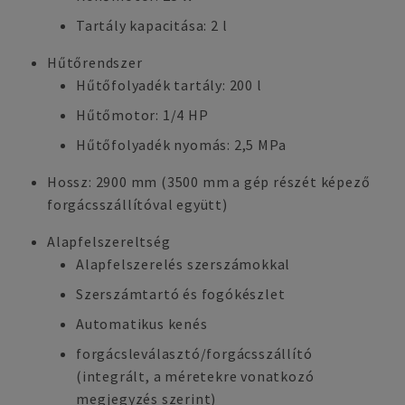
Tartály kapacitása: 2 l
Hűtőrendszer
Hűtőfolyadék tartály: 200 l
Hűtőmotor: 1/4 HP
Hűtőfolyadék nyomás: 2,5 MPa
Hossz: 2900 mm (3500 mm a gép részét képező
forgácsszállítóval együtt)
Alapfelszereltség
Alapfelszerelés szerszámokkal
Szerszámtartó és fogókészlet
Automatikus kenés
forgácsleválasztó/forgácsszállító
(integrált, a méretekre vonatkozó
megjegyzés szerint)