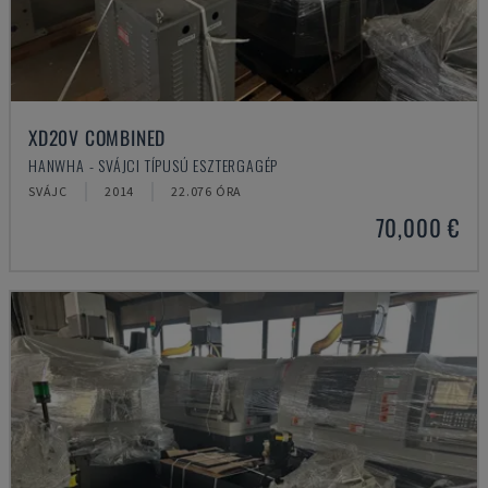
XD20V COMBINED
HANWHA - SVÁJCI TÍPUSÚ ESZTERGAGÉP
SVÁJC
2014
22.076 ÓRA
70,000 €