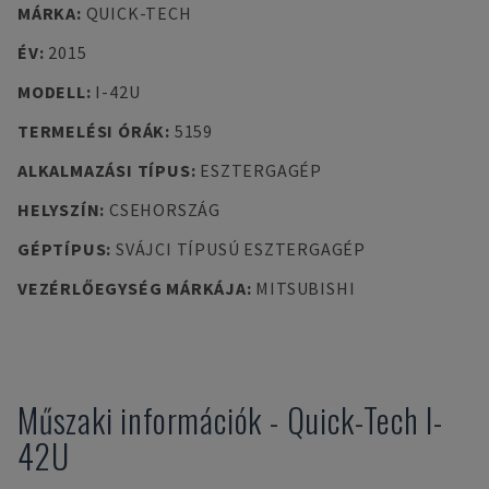
MÁRKA
:
QUICK-TECH
ÉV
:
2015
MODELL
:
I-42U
TERMELÉSI ÓRÁK
:
5159
ALKALMAZÁSI TÍPUS
:
ESZTERGAGÉP
HELYSZÍN
:
CSEHORSZÁG
GÉPTÍPUS
:
SVÁJCI TÍPUSÚ ESZTERGAGÉP
VEZÉRLŐEGYSÉG MÁRKÁJA
:
MITSUBISHI
Műszaki információk
-
Quick-Tech
I-
42U