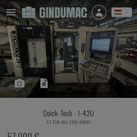
Quick-Tech
-
I-42U
CZ-TUR-QUI-2015-00001
57,000 €