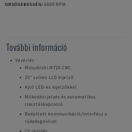
ORSÓSEBESSÉG
:
6000 RPM
További információ
Vezérlés
Mitsubishi M720 CNC
15" színes LCD kijelző
Ajtó LED-es kijelzőkkel
Működési jelzés és automatikus
riasztáskapcsoló
Beépített kommunikáció/interfész a
rúdadagolóval
CE-jelölés