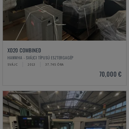
XD20 COMBINED
HANWHA - SVÁJCI TÍPUSÚ ESZTERGAGÉP
SVÁJC
2013
37.745 ÓRA
70,000 €