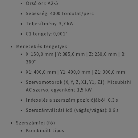
Orsó orr: A2-5
Sebesség: 4000 fordulat/perc
Teljesítmény: 3,7 kW
C1 tengely: 0,001°
Menetek és tengelyek
X: 150,0 mm | Y: 385,0 mm | Z: 250,0 mm | B:
360°
X1: 400,0 mm | Y1: 400,0 mm | Z1: 300,0 mm
Szervomotorok (X, Y, Z, X1, Y1, Z1): Mitsubishi
AC szervo, egyenként 1,5 kW
Indexelés a szerszám pozíciójából: 0.3 s
Szerszámváltási idő (vágás/vágás): 0.6 s
Szerszámfej (fő)
Kombinált típus