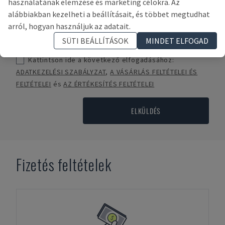
használatának elemzése és marketing célokra. Az
alábbiakban kezelheti a beállításait, és többet megtudhat
arról, hogyan használjuk az adatait.
SÜTI BEÁLLÍTÁSOK
MINDET ELFOGAD
Kattintson ide a következő elfogadásához:
ADATKEZELÉSI SZABÁLYZAT
,
A VÁSÁRLÁS FELTÉTELEI ÉS
FELTÉTELEI
és
AZ ÉRTÉKESÍTÉS FELTÉTELEI
ELKÜLDÉS
Fizetés feltételek