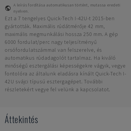
A leírás fordítása automatikusan történt, mutassa eredeti
nyelven.
Ezt a 7 tengelyes Quick-Tech I-42U-t 2015-ben
gyártották. Maximális rúdátmérője 42 mm,
maximális megmunkálási hossza 250 mm. A gép
6000 fordulat/perc nagy teljesítményű
orsófordulatszámmal van felszerelve, és
automatikus rúdadagolót tartalmaz. Ha kiváló
minőségű esztergálási képességekre vágyik, vegye
fontolóra az általunk eladásra kínált Quick-Tech I-
42U svájci típusú esztergagépet. További
részletekért vegye fel velünk a kapcsolatot.
Áttekintés