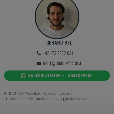
GERARD BEL
+49 173 2872 031
G.BEL@GINDUMAC.COM
KAPCSOLATFELVÉTEL WHATSAPPON
GINDUMAC
Termékek
Szerszámgépek
➤ Eladó használt Quick-Tech I-42U | gindumac.com