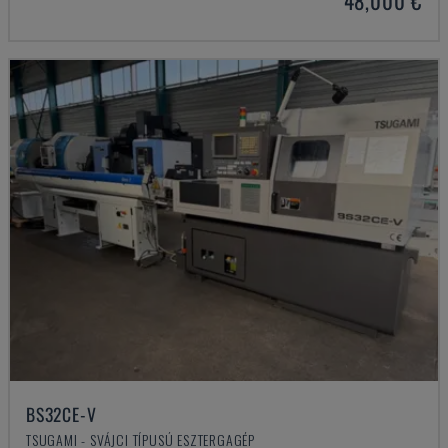
48,000 €
BS32CE-V
TSUGAMI - SVÁJCI TÍPUSÚ ESZTERGAGÉP