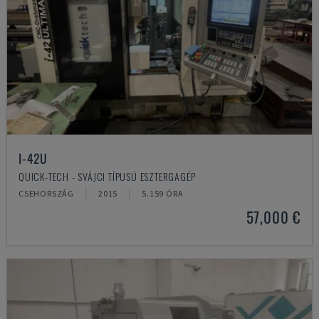
I-42U
QUICK-TECH - SVÁJCI TÍPUSÚ ESZTERGAGÉP
CSEHORSZÁG
2015
5.159 ÓRA
57,000 €