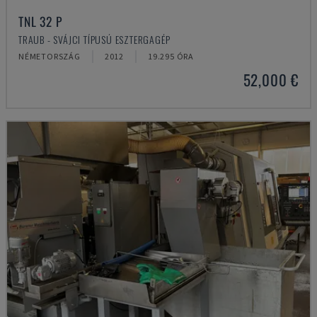
TNL 32 P
TRAUB - SVÁJCI TÍPUSÚ ESZTERGAGÉP
NÉMETORSZÁG
2012
19.295 ÓRA
52,000 €