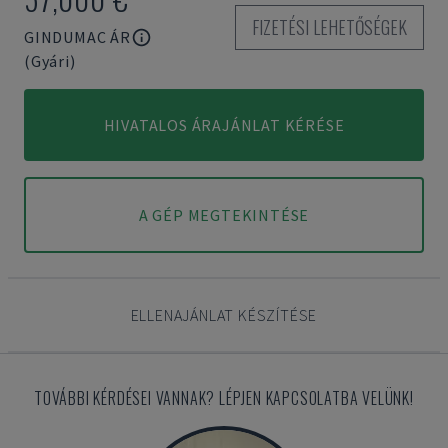
FIZETÉSI LEHETŐSÉGEK
GINDUMAC ÁR
(Gyári)
HIVATALOS ÁRAJÁNLAT KÉRÉSE
A GÉP MEGTEKINTÉSE
ELLENAJÁNLAT KÉSZÍTÉSE
TOVÁBBI KÉRDÉSEI VANNAK? LÉPJEN KAPCSOLATBA VELÜNK!