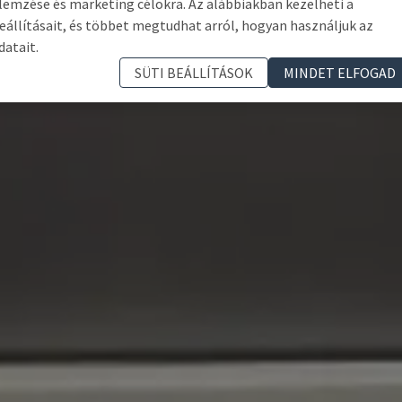
lemzése és marketing célokra. Az alábbiakban kezelheti a
eállításait, és többet megtudhat arról, hogyan használjuk az
datait.
SÜTI BEÁLLÍTÁSOK
MINDET ELFOGAD