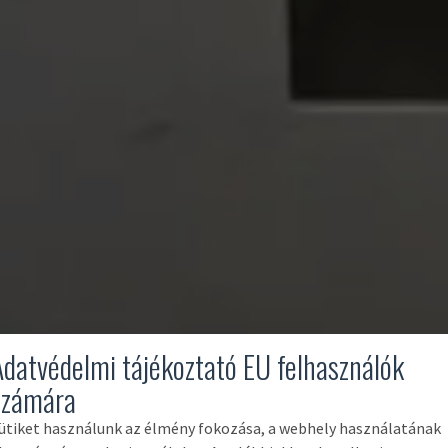
Adatvédelmi tájékoztató EU felhasználók
számára
ütiket használunk az élmény fokozása, a webhely használatának