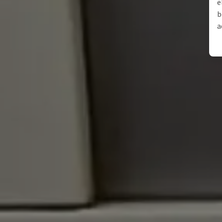
e
b
a