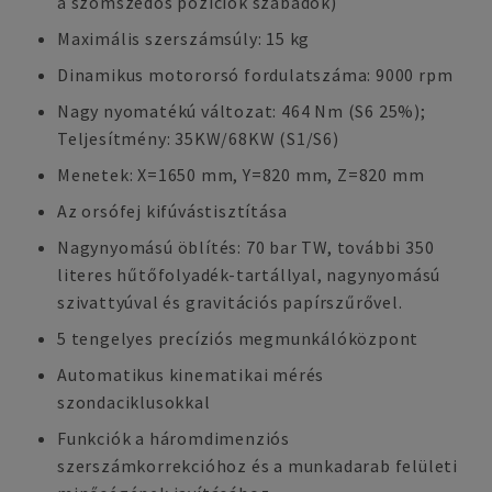
a szomszédos pozíciók szabadok)
Maximális szerszámsúly: 15 kg
Dinamikus motororsó fordulatszáma: 9000 rpm
Nagy nyomatékú változat: 464 Nm (S6 25%);
Teljesítmény: 35KW/68KW (S1/S6)
Menetek: X=1650 mm, Y=820 mm, Z=820 mm
Az orsófej kifúvástisztítása
Nagynyomású öblítés: 70 bar TW, további 350
literes hűtőfolyadék-tartállyal, nagynyomású
szivattyúval és gravitációs papírszűrővel.
5 tengelyes precíziós megmunkálóközpont
Automatikus kinematikai mérés
szondaciklusokkal
Funkciók a háromdimenziós
szerszámkorrekcióhoz és a munkadarab felületi