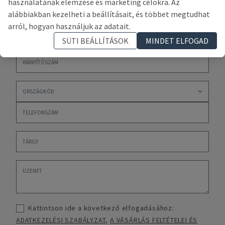
használatának elemzése és marketing célokra. Az
alábbiakban kezelheti a beállításait, és többet megtudhat
arról, hogyan használjuk az adatait.
SÜTI BEÁLLÍTÁSOK
MINDET ELFOGAD
Kattintson ide a következő elfogadásához:
ADATKEZELÉSI SZABÁLYZAT
,
A VÁSÁRLÁS FELTÉTELEI ÉS