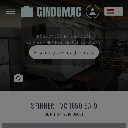
KÖSZÖNJÜK LÁTOGATÁSÁT
EZ A GÉP NEMRÉG KERÜLT ELADÁSRA.
Hasonló gépek megtekintése
SPINNER
-
VC 1650-5A-9
DE-MIL-SPI-2018-00001