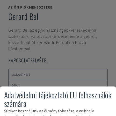
AZ ÖN FIÓKMENEDZSERE:
Gerard Bel
Gerard Bel
az egyik használtgép-kereskedelmi
szakértőnk. Ha további kérdése lenne a gépről,
közvetlenül őt keresheti. Forduljon hozzá
bizalommal.
KAPCSOLATFELVÉTEL
Adatvédelmi tájékoztató EU felhasználók
számára
Sütiket használunk az élmény fokozása, a webhely