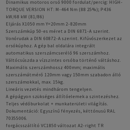
Dinamikus motoros orsó 9000 fordulat/percig: HIGH-
TORQUE VERSION HT: M-464 Nm (88 25%); P436
kW/68 kW (81/86)
Eljárás X1050 mm Y=20mm 2-820mm
Szerszámkúp 50-es méret a DIN 6871-A szerint.
Vonórudak a DIN 60872-A szerint. Kifúvószerkezet az
orsókúphoz. A gép bal oldalára integrált
automatikus szerszámcserélő 96 szerszámhoz.
Váltócsúszda a vízszintes orsóba történő váltáshoz.
Maximális szerszámhossz 400mm; maximális
szerszámátmérő 120mm vagy 150mm szabadon álló
szerszámokkal, max. 15kg.
Lineáris vezetés mindhárom tengelyen.
A gépágyon szükséges állítóelemek a szintezéshez.
Teljes védőburkolat + munkaterületi világítás.
Dokumentáció: Egyszínű fényezés, kéttónusú RAL
70355006.
forgácsszállító VC1850 változat A2-right TR