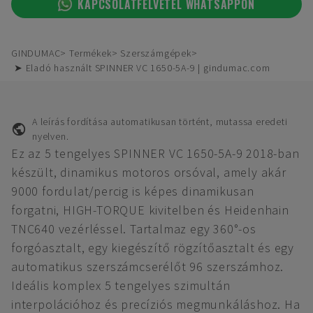
KAPCSOLATFELVÉTEL WHATSAPPON
GINDUMAC
Termékek
Szerszámgépek
➤ Eladó használt SPINNER VC 1650-5A-9 | gindumac.com
A leírás fordítása automatikusan történt, mutassa eredeti
nyelven.
Ez az 5 tengelyes SPINNER VC 1650-5A-9 2018-ban
készült, dinamikus motoros orsóval, amely akár
9000 fordulat/percig is képes dinamikusan
forgatni, HIGH-TORQUE kivitelben és Heidenhain
TNC640 vezérléssel. Tartalmaz egy 360°-os
forgóasztalt, egy kiegészítő rögzítőasztalt és egy
automatikus szerszámcserélőt 96 szerszámhoz.
Ideális komplex 5 tengelyes szimultán
interpolációhoz és precíziós megmunkáláshoz. Ha