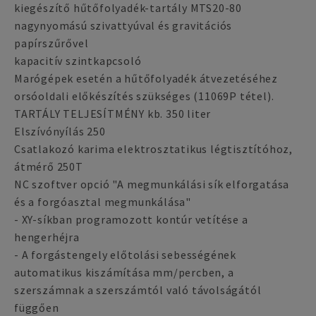
kiegészítő hűtőfolyadék-tartály MTS20-80
nagynyomású szivattyúval és gravitációs
papírszűrővel
kapacitív szintkapcsoló
Marógépek esetén a hűtőfolyadék átvezetéséhez
orsóoldali előkészítés szükséges (11069P tétel).
TARTÁLY TELJESÍTMÉNY kb. 350 liter
Elszívónyílás 250
Csatlakozó karima elektrosztatikus légtisztítóhoz,
átmérő 250T
NC szoftver opció "A megmunkálási sík elforgatása
és a forgóasztal megmunkálása"
- XY-síkban programozott kontúr vetítése a
hengerhéjra
- A forgástengely előtolási sebességének
automatikus kiszámítása mm/percben, a
szerszámnak a szerszámtól való távolságától
függően