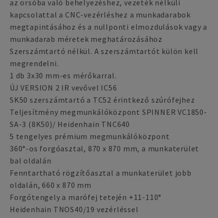
az orsóba való behelyezéshez, vezeték nélküli
kapcsolattal a CNC-vezérléshez a munkadarabok
megtapintásához és a nullponti elmozdulások vagy a
munkadarab méretek meghatározásához
Szerszámtartó nélkül. A szerszámtartót külön kell
megrendelni.
1 db 3x30 mm-es mérőkarral.
ÚJ VERSION 2 IR vevővel IC56
SK50 szerszámtartó a TC52 érintkező szúrófejhez
Teljesítmény megmunkálóközpont SPINNER VC1850-
SA-3 (8K50)/ Heidenhain TNC640
5 tengelyes prémium megmunkálóközpont
360°-os forgóasztal, 870 x 870 mm, a munkaterület
bal oldalán
Fenntartható rögzítőasztal a munkaterület jobb
oldalán, 660 x 870 mm
Forgótengely a marófej tetején +11-110°
Heidenhain TNOS40/19 vezérléssel