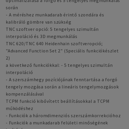
optimalizálása a forgó és 5 tengelyes megmunkálás
során
- A méréshez munkadarab érintő szondára és
kalibráló gömbre van szükség
TNC szoftver opció: 5 tengelyes szimultán
interpoláció és 3D megmunkálás
TNC 620/TNC 640 Heidenhain szoftveropció;
"Advanced Function Set 2" (Speciális funkciókészlet
2)
a következő funkciókkal: - 5 tengelyes szimultán
interpoláció
- A szerszámhegy pozíciójának fenntartása a forgó
tengely mozgása során a lineáris tengelymozgások
kompenzálásával
TCPM funkció kibővített beállításokkal a TCPM
működéshez
- Funkciók a háromdimenziós szerszámkorrekcióhoz
- Funkciók a munkadarab felületi minőségének