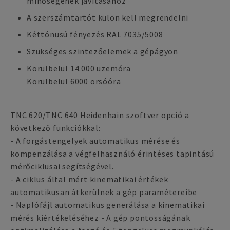
minőségének javításához
A szerszámtartót külön kell megrendelni
Kéttónusú fényezés RAL 7035/5008
Szükséges szintezőelemek a gépágyon
Körülbelül 14.000 üzemóra
Körülbelül 6000 orsóóra
TNC 620/TNC 640 Heidenhain szoftver opció a
következő funkciókkal:
- A forgástengelyek automatikus mérése és
kompenzálása a végfelhasználó érintéses tapintású
mérőciklusai segítségével.
- A ciklus által mért kinematikai értékek
automatikusan átkerülnek a gép paramétereibe
- Naplófájl automatikus generálása a kinematikai
mérés kiértékeléséhez - A gép pontosságának