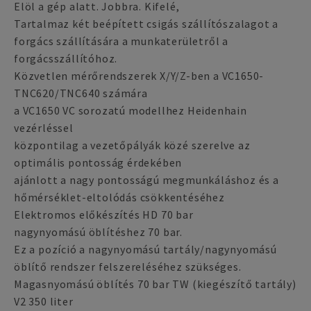
Elöl a gép alatt. Jobbra. Kifelé,
Tartalmaz két beépített csigás szállítószalagot a
forgács szállítására a munkaterületről a
forgácsszállítóhoz.
Közvetlen mérőrendszerek X/Y/Z-ben a VC1650-
TNC620/TNC640 számára
a VC1650 VC sorozatú modellhez Heidenhain
vezérléssel
központilag a vezetőpályák közé szerelve az
optimális pontosság érdekében
ajánlott a nagy pontosságú megmunkáláshoz és a
hőmérséklet-eltolódás csökkentéséhez
Elektromos előkészítés HD 70 bar
nagynyomású öblítéshez 70 bar.
Ez a pozíció a nagynyomású tartály/nagynyomású
öblítő rendszer felszereléséhez szükséges.
Magasnyomású öblítés 70 bar TW (kiegészítő tartály)
V2 350 liter