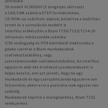
javítására
3D modell VC1650HV (5 tengelyes változat)
a CAD/CAM számára STEP formátumban;
CD-ROM-on szállított adatok; beleértve a beállítási
tervet és a szimulációs modellt is
Interfész előkészítés a Blum TC50/TC52/TC54-20
infravörös mérőszondák számára
IC56 vevőegység és IF59 kiértékelő elektronika a
gépbe szerelve a Blum munkadarabok
csatlakoztatásához, vagy
szerszámszondák csatlakoztatásához. Az interfész
egyszerre akár két érintkező szondarendszert is
képes kezelni, ami azt jelenti, hogy ha egy
munkadarab és egy szerszámszonda egyszerre van
felszerelve, akkor erre a pozícióra csak egyszer van
szükség.
Munkadarab tapintó a marógépekhez, Blum TC52
rendszerhez