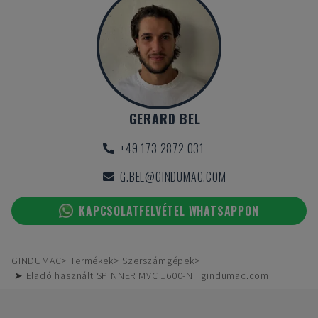
GERARD BEL
+49 173 2872 031
G.BEL@GINDUMAC.COM
KAPCSOLATFELVÉTEL WHATSAPPON
GINDUMAC
Termékek
Szerszámgépek
➤ Eladó használt SPINNER MVC 1600-N | gindumac.com