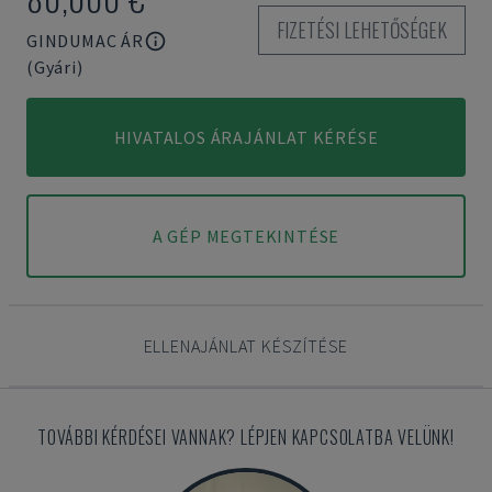
FIZETÉSI LEHETŐSÉGEK
GINDUMAC ÁR
(Gyári)
HIVATALOS ÁRAJÁNLAT KÉRÉSE
A GÉP MEGTEKINTÉSE
ELLENAJÁNLAT KÉSZÍTÉSE
TOVÁBBI KÉRDÉSEI VANNAK? LÉPJEN KAPCSOLATBA VELÜNK!