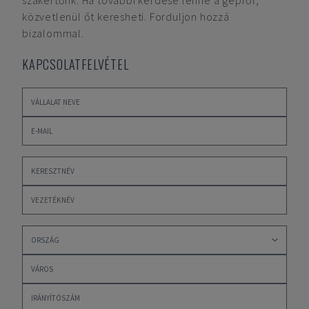
szakértőnk. Ha további kérdése lenne a gépről,
közvetlenül őt keresheti. Forduljon hozzá
bizalommal.
KAPCSOLATFELVÉTEL