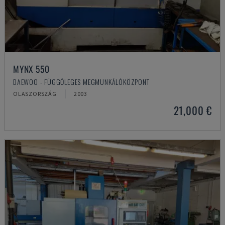
MYNX 550
DAEWOO - FÜGGŐLEGES MEGMUNKÁLÓKÖZPONT
OLASZORSZÁG
2003
21,000 €