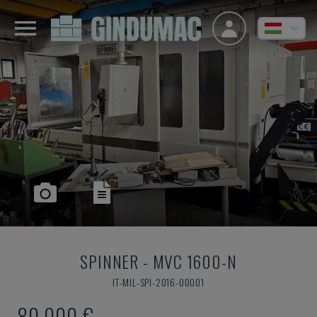
SPINNER
-
MVC 1600-N
IT-MIL-SPI-2016-00001
80,000 €