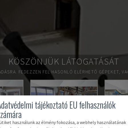
KÖSZÖNJÜK LÁTOGATÁSÁT
ADÁSRA.
FEDEZZEN FEL HASONLÓ ELÉRHETŐ GÉPEKET, VA
Adatvédelmi tájékoztató EU felhasználók
számára
ütiket használunk az élmény fokozása, a webhely használatának