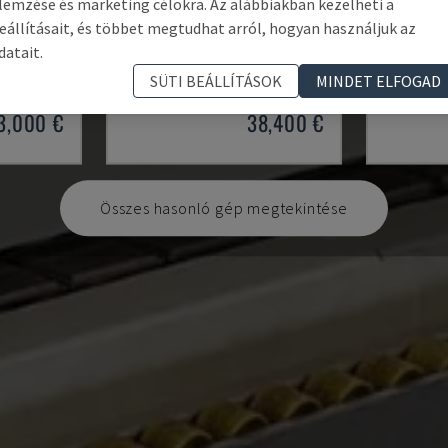
lemzése és marketing célokra. Az alábbiakban kezelheti a
eállításait, és többet megtudhat arról, hogyan használjuk az
AVM/K/I/G80/822/S3R3L20
OPTIMAT
datait.
P
IMA - ÉLFÓLIÁZÓGÉP
HOMAG - É
SÜTI BEÁLLÍTÁSOK
MINDET ELFOGAD
2004
NÉMETORSZÁG
2003
NÉMETOR
3,000 €
38,400 €
Összes hasonló gép megtekintése