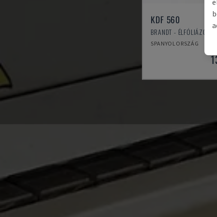
e
b
KDF 560
a
BRANDT - ÉLFÓLIÁZÓGÉ
SPANYOLORSZÁG
1