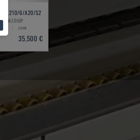
 KAL210/6/A20/S2
LFÓLIÁZÓGÉP
SZÁG
2008
35,500 €