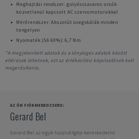
Meghajtási rendszer: golyóscsavaros orsók
közvetlenül kapcsolt AC szervomotorokkal
Mérőrendszer: Abszolút üvegskálák minden
tengelyen
Nyomaték (S6 60%): 6,7 Nm
*A megjelenített adatok és a tényleges adatok között
eltérések lehetnek, ezt az értékesítési képviselőnek kell
megerősítenie.
AZ ÖN FIÓKMENEDZSERE:
Gerard Bel
Gerard Bel
az egyik használtgép-kereskedelmi