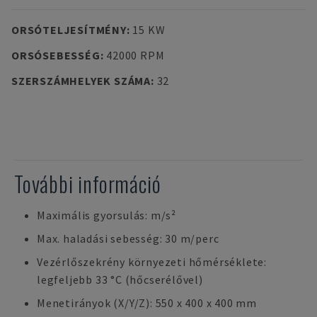
ORSÓTELJESÍTMÉNY
:
15 KW
ORSÓSEBESSÉG
:
42000 RPM
SZERSZÁMHELYEK SZÁMA
:
32
További információ
Maximális gyorsulás: m/s²
Max. haladási sebesség: 30 m/perc
Vezérlőszekrény környezeti hőmérséklete:
legfeljebb 33 °C (hőcserélővel)
Menetirányok (X/Y/Z): 550 x 400 x 400 mm