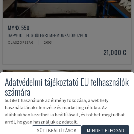
MYNX 550
DAEWOO - FÜGGŐLEGES MEGMUNKÁLÓKÖZPONT
OLASZORSZÁG
2003
21,000 €
Adatvédelmi tájékoztató EU felhasználók
számára
Sütiket használunk az élmény fokozása, a webhely
használatának elemzése és marketing célokra. Az
alábbiakban kezelheti a beállításait, és többet megtudhat
arról, hogyan használjuk az adatait.
SÜTI BEÁLLÍTÁSOK
MINDET ELFOGAD