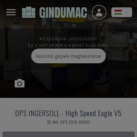
KÖSZÖNJÜK LÁTOGATÁSÁT
EZ A GÉP NEMRÉG KERÜLT ELADÁSRA.
Hasonló gépek megtekintése
OPS INGERSOLL
-
High Speed Eagle V5
DE-MIL-OPS-2018-00001