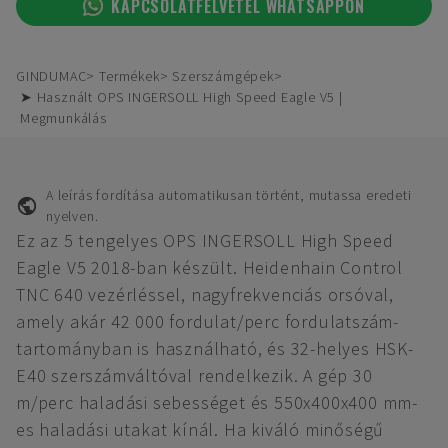
KAPCSOLATFELVÉTEL WHATSAPPON
GINDUMAC
Termékek
Szerszámgépek
➤ Használt OPS INGERSOLL High Speed Eagle V5 |
Megmunkálás
A leírás fordítása automatikusan történt, mutassa eredeti
nyelven.
Ez az 5 tengelyes OPS INGERSOLL High Speed
Eagle V5 2018-ban készült. Heidenhain Control
TNC 640 vezérléssel, nagyfrekvenciás orsóval,
amely akár 42 000 fordulat/perc fordulatszám-
tartományban is használható, és 32-helyes HSK-
E40 szerszámváltóval rendelkezik. A gép 30
m/perc haladási sebességet és 550x400x400 mm-
es haladási utakat kínál. Ha kiváló minőségű