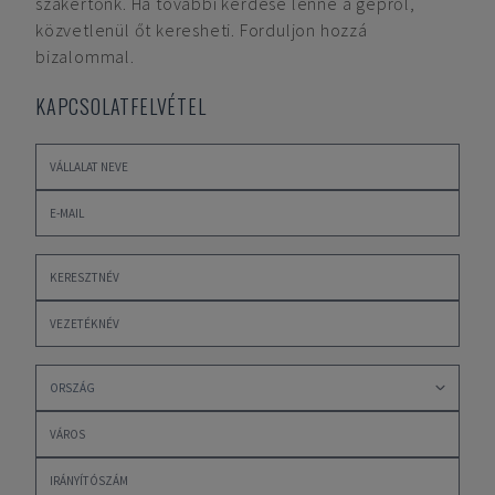
szakértőnk. Ha további kérdése lenne a gépről,
közvetlenül őt keresheti. Forduljon hozzá
bizalommal.
KAPCSOLATFELVÉTEL