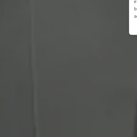
e
b
a