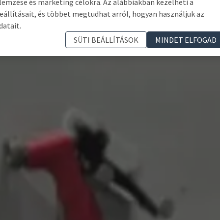
lemzése és marketing célokra. Az alábbiakban kezelheti a
eállításait, és többet megtudhat arról, hogyan használjuk az
datait.
SÜTI BEÁLLÍTÁSOK
MINDET ELFOGAD