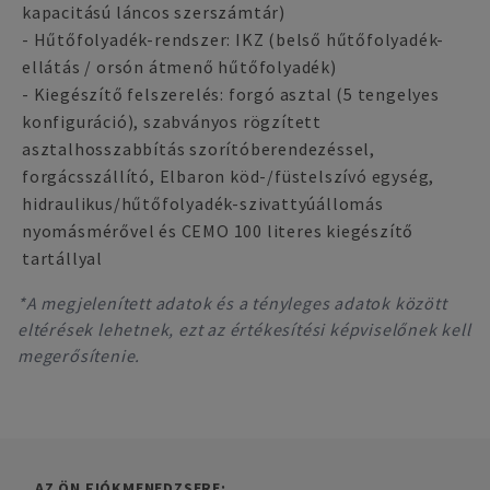
kapacitású láncos szerszámtár)
- Hűtőfolyadék-rendszer: IKZ (belső hűtőfolyadék-
ellátás / orsón átmenő hűtőfolyadék)
- Kiegészítő felszerelés: forgó asztal (5 tengelyes
konfiguráció), szabványos rögzített
asztalhosszabbítás szorítóberendezéssel,
forgácsszállító, Elbaron köd-/füstelszívó egység,
hidraulikus/hűtőfolyadék-szivattyúállomás
nyomásmérővel és CEMO 100 literes kiegészítő
tartállyal
*A megjelenített adatok és a tényleges adatok között
eltérések lehetnek, ezt az értékesítési képviselőnek kell
megerősítenie.
AZ ÖN FIÓKMENEDZSERE: