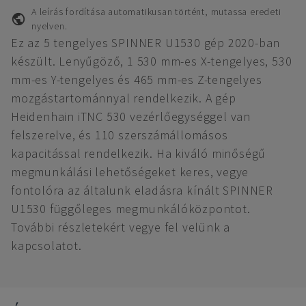
A leírás fordítása automatikusan történt, mutassa eredeti
nyelven.
Ez az 5 tengelyes SPINNER U1530 gép 2020-ban
készült. Lenyűgöző, 1 530 mm-es X-tengelyes, 530
mm-es Y-tengelyes és 465 mm-es Z-tengelyes
mozgástartománnyal rendelkezik. A gép
Heidenhain iTNC 530 vezérlőegységgel van
felszerelve, és 110 szerszámállomásos
kapacitással rendelkezik. Ha kiváló minőségű
megmunkálási lehetőségeket keres, vegye
fontolóra az általunk eladásra kínált SPINNER
U1530 függőleges megmunkálóközpontot.
További részletekért vegye fel velünk a
kapcsolatot.