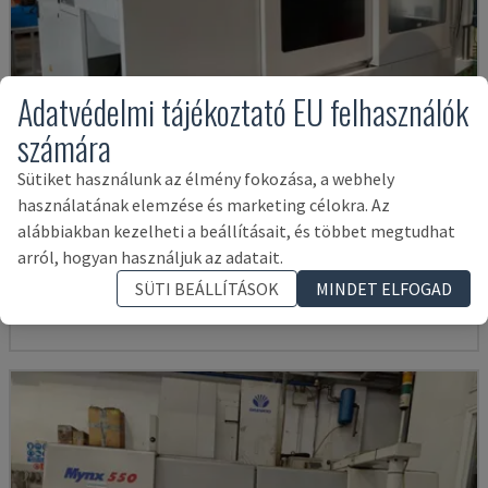
Adatvédelmi tájékoztató EU felhasználók
számára
Sütiket használunk az élmény fokozása, a webhely
használatának elemzése és marketing célokra. Az
U5-1530
alábbiakban kezelheti a beállításait, és többet megtudhat
SPINNER - FÜGGŐLEGES MEGMUNKÁLÓKÖZPONT
arról, hogyan használjuk az adatait.
NÉMETORSZÁG
2021
6.000 ÓRA
SÜTI BEÁLLÍTÁSOK
MINDET ELFOGAD
145,000 €