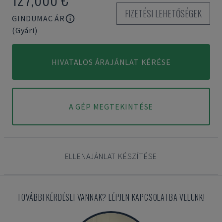
FIZETÉSI LEHETŐSÉGEK
GINDUMAC ÁR
(Gyári)
HIVATALOS ÁRAJÁNLAT KÉRÉSE
A GÉP MEGTEKINTÉSE
ELLENAJÁNLAT KÉSZÍTÉSE
TOVÁBBI KÉRDÉSEI VANNAK? LÉPJEN KAPCSOLATBA VELÜNK!