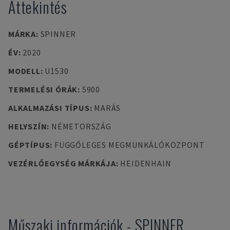
Áttekintés
MÁRKA
:
SPINNER
ÉV
:
2020
MODELL
:
U1530
TERMELÉSI ÓRÁK
:
5900
ALKALMAZÁSI TÍPUS
:
MARÁS
HELYSZÍN
:
NÉMETORSZÁG
GÉPTÍPUS
:
FÜGGŐLEGES MEGMUNKÁLÓKÖZPONT
VEZÉRLŐEGYSÉG MÁRKÁJA
:
HEIDENHAIN
Műszaki információk
-
SPINNER