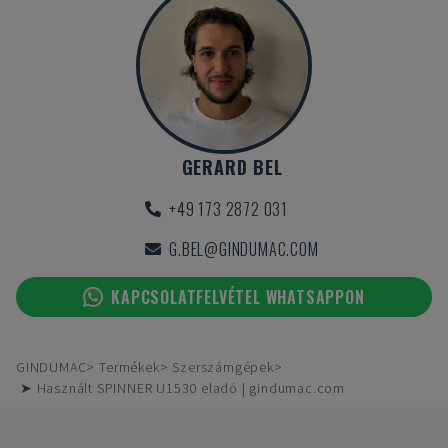
GERARD BEL
+49 173 2872 031
G.BEL@GINDUMAC.COM
KAPCSOLATFELVÉTEL WHATSAPPON
GINDUMAC
Termékek
Szerszámgépek
➤ Használt SPINNER U1530 eladó | gindumac.com