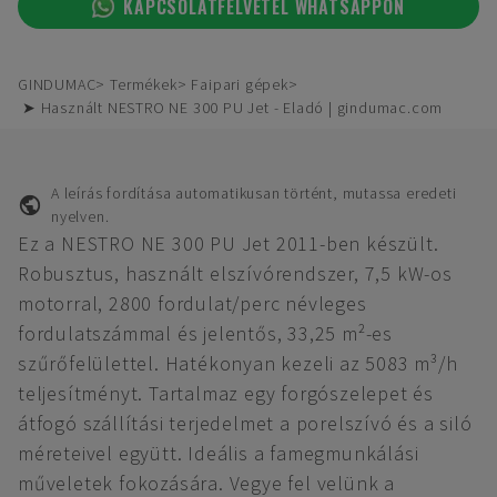
KAPCSOLATFELVÉTEL WHATSAPPON
GINDUMAC
Termékek
Faipari gépek
➤ Használt NESTRO NE 300 PU Jet - Eladó | gindumac.com
A leírás fordítása automatikusan történt, mutassa eredeti
nyelven.
Ez a NESTRO NE 300 PU Jet 2011-ben készült.
Robusztus, használt elszívórendszer, 7,5 kW-os
motorral, 2800 fordulat/perc névleges
fordulatszámmal és jelentős, 33,25 m²-es
szűrőfelülettel. Hatékonyan kezeli az 5083 m³/h
teljesítményt. Tartalmaz egy forgószelepet és
átfogó szállítási terjedelmet a porelszívó és a siló
méreteivel együtt. Ideális a famegmunkálási
műveletek fokozására. Vegye fel velünk a