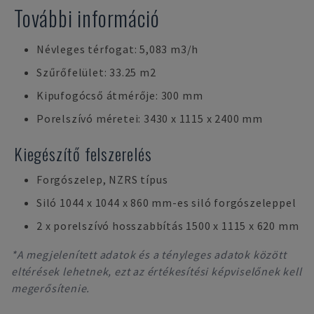
További információ
Névleges térfogat: 5,083 m3/h
Szűrőfelület: 33.25 m2
Kipufogócső átmérője: 300 mm
Porelszívó méretei: 3430 x 1115 x 2400 mm
Kiegészítő felszerelés
Forgószelep, NZRS típus
Siló 1044 x 1044 x 860 mm-es siló forgószeleppel
2 x porelszívó hosszabbítás 1500 x 1115 x 620 mm
*A megjelenített adatok és a tényleges adatok között
eltérések lehetnek, ezt az értékesítési képviselőnek kell
megerősítenie.