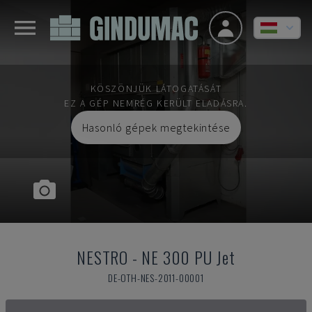
KÖSZÖNJÜK LÁTOGATÁSÁT
EZ A GÉP NEMRÉG KERÜLT ELADÁSRA.
Hasonló gépek megtekintése
NESTRO
-
NE 300 PU Jet
DE-OTH-NES-2011-00001