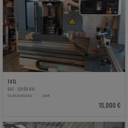
T4TL
SAC - EGYÉB (FA)
OLASZORSZÁG
2004
15,000 €