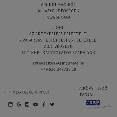
A GINDUMAC-RÓL
ÁLLÁSLEHETŐSÉGEK
NEWSROOM
JOGI
AZ ÉRTÉKESÍTÉS FELTÉTELEI
A VÁSÁRLÁS FELTÉTELEI ÉS FELTÉTELEI
ADATVÉDELEM
SÜTIKKEL KAPCSOLATOS SZABÁLYOK
ertekesites@gindumac.hu
+49 631 343738 20
A KÖVETKEZŐ
ITT MEGTALÁL MINKET:
TAGJA: