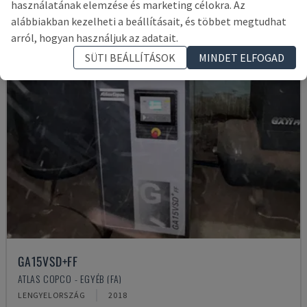
használatának elemzése és marketing célokra. Az
alábbiakban kezelheti a beállításait, és többet megtudhat
arról, hogyan használjuk az adatait.
SÜTI BEÁLLÍTÁSOK
MINDET ELFOGAD
GA15VSD+FF
ATLAS COPCO - EGYÉB (FA)
LENGYELORSZÁG
2018