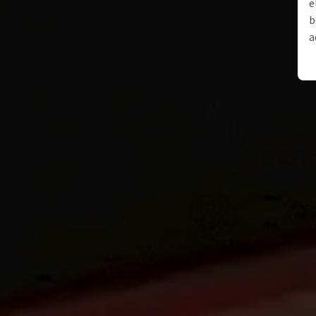
e
b
a