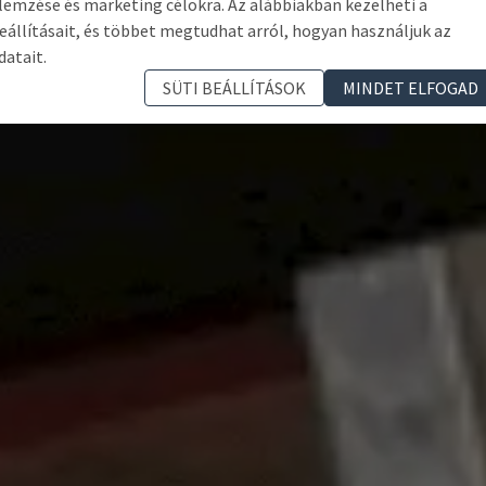
lemzése és marketing célokra. Az alábbiakban kezelheti a
eállításait, és többet megtudhat arról, hogyan használjuk az
datait.
SÜTI BEÁLLÍTÁSOK
MINDET ELFOGAD