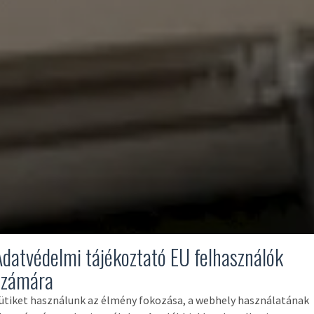
Adatvédelmi tájékoztató EU felhasználók
számára
ütiket használunk az élmény fokozása, a webhely használatának