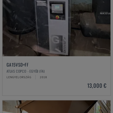
GA15VSD+FF
ATLAS COPCO - EGYÉB (FA)
LENGYELORSZÁG
2018
13,000 €