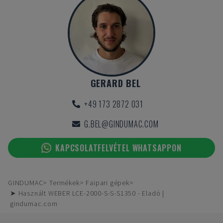
GERARD BEL
+49 173 2872 031
G.BEL@GINDUMAC.COM
KAPCSOLATFELVÉTEL WHATSAPPON
GINDUMAC
Termékek
Faipari gépek
➤ Használt WEBER LCE-2000-S-S-S1350 - Eladó |
gindumac.com