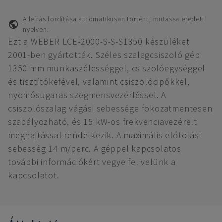
A leírás fordítása automatikusan történt, mutassa eredeti
nyelven.
Ezt a WEBER LCE-2000-S-S-S1350 készüléket
2001-ben gyártották. Széles szalagcsiszoló gép
1350 mm munkaszélességgel, csiszolóegységgel
és tisztítókefével, valamint csiszolócipőkkel,
nyomósugaras szegmensvezérléssel. A
csiszolószalag vágási sebessége fokozatmentesen
szabályozható, és 15 kW-os frekvenciavezérelt
meghajtással rendelkezik. A maximális előtolási
sebesség 14 m/perc. A géppel kapcsolatos
további információkért vegye fel velünk a
kapcsolatot.