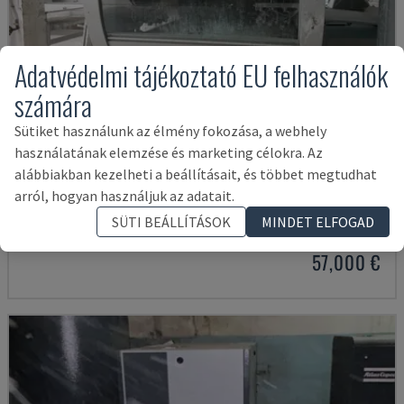
Adatvédelmi tájékoztató EU felhasználók
számára
Sütiket használunk az élmény fokozása, a webhely
használatának elemzése és marketing célokra. Az
alábbiakban kezelheti a beállításait, és többet megtudhat
EASY 2000 D
arról, hogyan használjuk az adatait.
CEFLA - EGYÉB (FA)
SÜTI BEÁLLÍTÁSOK
MINDET ELFOGAD
LENGYELORSZÁG
2009
57,000 €