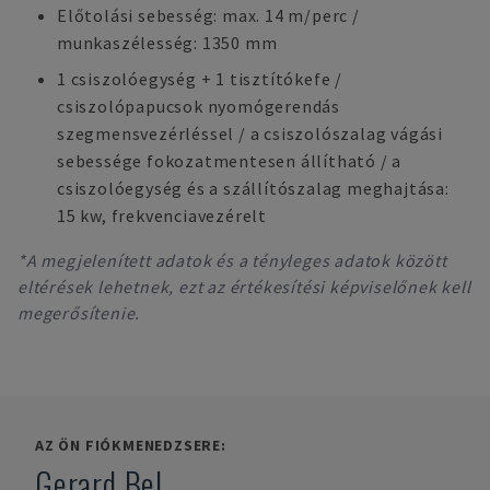
Előtolási sebesség: max. 14 m/perc /
munkaszélesség: 1350 mm
1 csiszolóegység + 1 tisztítókefe /
csiszolópapucsok nyomógerendás
szegmensvezérléssel / a csiszolószalag vágási
sebessége fokozatmentesen állítható / a
csiszolóegység és a szállítószalag meghajtása:
15 kw, frekvenciavezérelt
*A megjelenített adatok és a tényleges adatok között
eltérések lehetnek, ezt az értékesítési képviselőnek kell
megerősítenie.
AZ ÖN FIÓKMENEDZSERE:
Gerard Bel