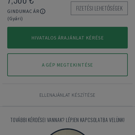
FIZETÉSI LEHETŐSÉGEK
GINDUMAC ÁR
(Gyári)
HIVATALOS ÁRAJÁNLAT KÉRÉSE
A GÉP MEGTEKINTÉSE
ELLENAJÁNLAT KÉSZÍTÉSE
TOVÁBBI KÉRDÉSEI VANNAK? LÉPJEN KAPCSOLATBA VELÜNK!