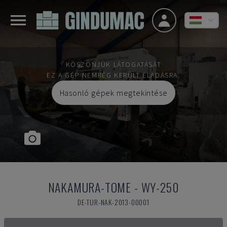
KÖSZÖNJÜK LÁTOGATÁSÁT
EZ A GÉP NEMRÉG KERÜLT ELADÁSRA.
Hasonló gépek megtekintése
NAKAMURA-TOME
-
WY-250
DE-TUR-NAK-2013-00001