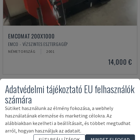
EMCOMAT 200X1000
EMCO - VÍZSZINTES ESZTERGAGÉP
NÉMETORSZÁG
2001
14,000 €
Adatvédelmi tájékoztató EU felhasználók
számára
Sütiket használunk az élmény fokozása, a webhely
használatának elemzése és marketing célokra. Az
alábbiakban kezelheti a beállításait, és többet megtudhat
arról, hogyan használjuk az adatait.
SÜTI BEÁLLÍTÁSOK
MINDET ELFOGAD