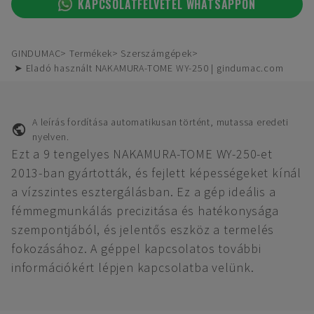
KAPCSOLATFELVÉTEL WHATSAPPON
GINDUMAC
Termékek
Szerszámgépek
➤ Eladó használt NAKAMURA-TOME WY-250 | gindumac.com
A leírás fordítása automatikusan történt, mutassa eredeti
nyelven.
Ezt a 9 tengelyes NAKAMURA-TOME WY-250-et
2013-ban gyártották, és fejlett képességeket kínál
a vízszintes esztergálásban. Ez a gép ideális a
fémmegmunkálás precizitása és hatékonysága
szempontjából, és jelentős eszköz a termelés
fokozásához. A géppel kapcsolatos további
információkért lépjen kapcsolatba velünk.