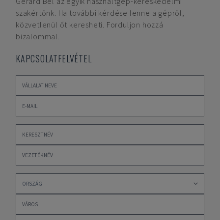
Gerard Bel
az egyik használtgép-kereskedelmi
szakértőnk. Ha további kérdése lenne a gépről,
közvetlenül őt keresheti. Forduljon hozzá
bizalommal.
KAPCSOLATFELVÉTEL