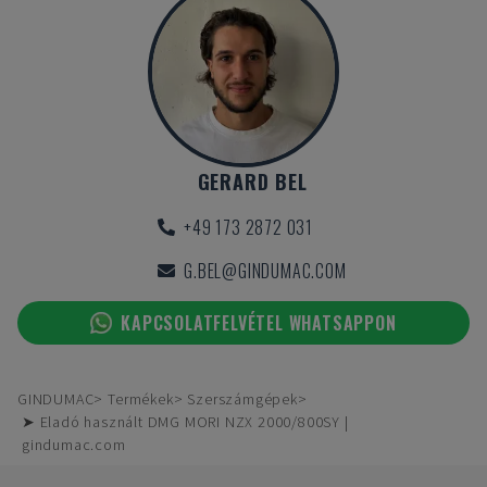
GERARD BEL
+49 173 2872 031
G.BEL@GINDUMAC.COM
KAPCSOLATFELVÉTEL WHATSAPPON
GINDUMAC
Termékek
Szerszámgépek
➤ Eladó használt DMG MORI NZX 2000/800SY |
gindumac.com