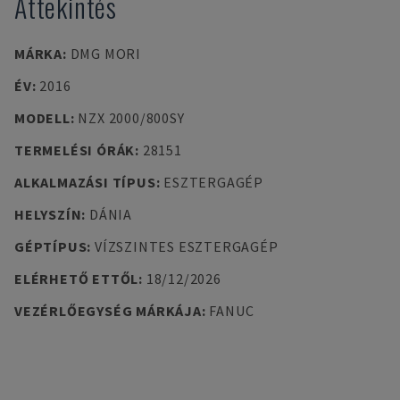
Áttekintés
MÁRKA
:
DMG MORI
ÉV
:
2016
MODELL
:
NZX 2000/800SY
TERMELÉSI ÓRÁK
:
28151
ALKALMAZÁSI TÍPUS
:
ESZTERGAGÉP
HELYSZÍN
:
DÁNIA
GÉPTÍPUS
:
VÍZSZINTES ESZTERGAGÉP
ELÉRHETŐ ETTŐL
:
18/12/2026
VEZÉRLŐEGYSÉG MÁRKÁJA
:
FANUC