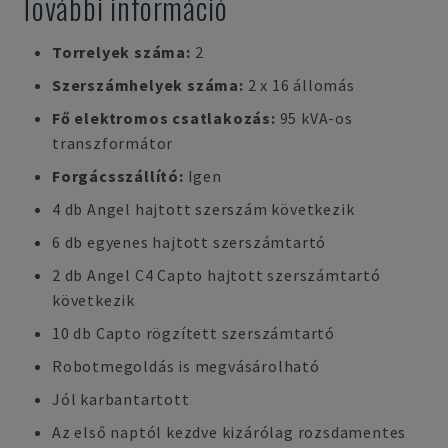
További információ
Torrelyek száma:
2
Szerszámhelyek száma:
2 x 16 állomás
Fő elektromos csatlakozás:
95 kVA-os
transzformátor
Forgácsszállító:
Igen
4 db Angel hajtott szerszám következik
6 db egyenes hajtott szerszámtartó
2 db Angel C4 Capto hajtott szerszámtartó
következik
10 db Capto rögzített szerszámtartó
Robotmegoldás is megvásárolható
Jól karbantartott
Az első naptól kezdve kizárólag rozsdamentes