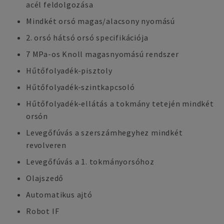
acél feldolgozása
Mindkét orsó magas/alacsony nyomású
2. orsó hátsó orsó specifikációja
7 MPa-os Knoll magasnyomású rendszer
Hűtőfolyadék-pisztoly
Hűtőfolyadék-szintkapcsoló
Hűtőfolyadék-ellátás a tokmány tetején mindkét
orsón
Levegőfúvás a szerszámhegyhez mindkét
revolveren
Levegőfúvás a 1. tokmányorsóhoz
Olajszedő
Automatikus ajtó
Robot IF