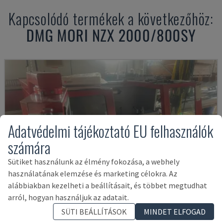
Kapcsolódó termékek a következőhöz:
DMG MORI
NZX 2000/800SY
Adatvédelmi tájékoztató EU felhasználók
számára
Sütiket használunk az élmény fokozása, a webhely
használatának elemzése és marketing célokra. Az
alábbiakban kezelheti a beállításait, és többet megtudhat
arról, hogyan használjuk az adatait.
SÜTI BEÁLLÍTÁSOK
MINDET ELFOGAD