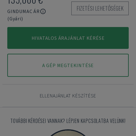
FIZETÉSI LEHETŐSÉGEK
GINDUMAC ÁR
(Gyári)
HIVATALOS ÁRAJÁNLAT KÉRÉSE
A GÉP MEGTEKINTÉSE
ELLENAJÁNLAT KÉSZÍTÉSE
TOVÁBBI KÉRDÉSEI VANNAK? LÉPJEN KAPCSOLATBA VELÜNK!