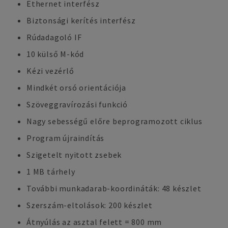
Ethernet interfész
Biztonsági kerítés interfész
Rúdadagoló IF
10 külső M-kód
Kézi vezérlő
Mindkét orsó orientációja
Szöveggravírozási funkció
Nagy sebességű előre beprogramozott ciklus
Program újraindítás
Szigetelt nyitott zsebek
1 MB tárhely
További munkadarab-koordináták: 48 készlet
Szerszám-eltolások: 200 készlet
Átnyúlás az asztal felett = 800 mm