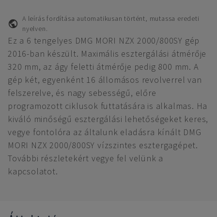
A leírás fordítása automatikusan történt, mutassa eredeti
nyelven.
Ez a 6 tengelyes DMG MORI NZX 2000/800SY gép
2016-ban készült. Maximális esztergálási átmérője
320 mm, az ágy feletti átmérője pedig 800 mm. A
gép két, egyenként 16 állomásos revolverrel van
felszerelve, és nagy sebességű, előre
programozott ciklusok futtatására is alkalmas. Ha
kiváló minőségű esztergálási lehetőségeket keres,
vegye fontolóra az általunk eladásra kínált DMG
MORI NZX 2000/800SY vízszintes esztergagépet.
További részletekért vegye fel velünk a
kapcsolatot.