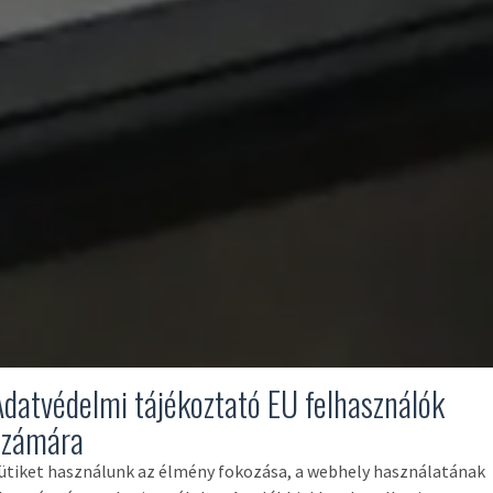
Adatvédelmi tájékoztató EU felhasználók
számára
ütiket használunk az élmény fokozása, a webhely használatának