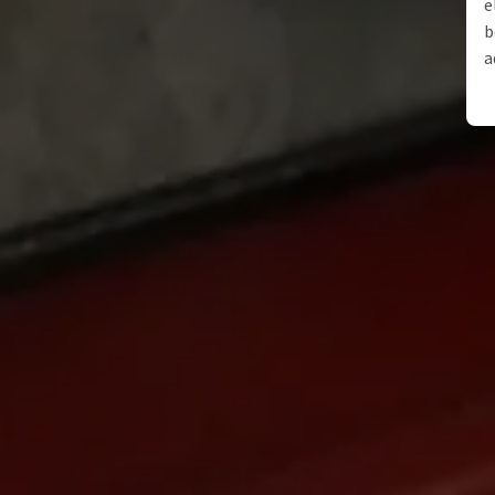
e
b
a