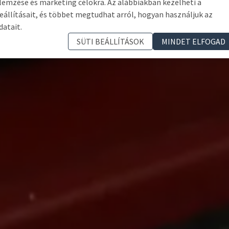
lemzése és marketing célokra. Az alábbiakban kezelheti a
eállításait, és többet megtudhat arról, hogyan használjuk az
datait.
SÜTI BEÁLLÍTÁSOK
MINDET ELFOGAD