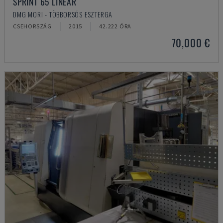
SPRINT 65 LINEAR
DMG MORI - TÖBBORSÓS ESZTERGA
CSEHORSZÁG
2015
42.222 ÓRA
70,000 €