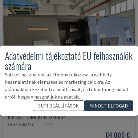
Adatvédelmi tájékoztató EU felhasználók
számára
Sütiket használunk az élmény fokozása, a webhely
használatának elemzése és marketing célokra. Az
alábbiakban kezelheti a beállításait, és többet megtudhat
arról, hogyan használjuk az adatait.
SÜTI BEÁLLÍTÁSOK
MINDET ELFOGAD
PUMA TT2500SY
DOOSAN - TÖBBORSÓS ESZTERGA
OLASZORSZÁG
2008
64,000 €