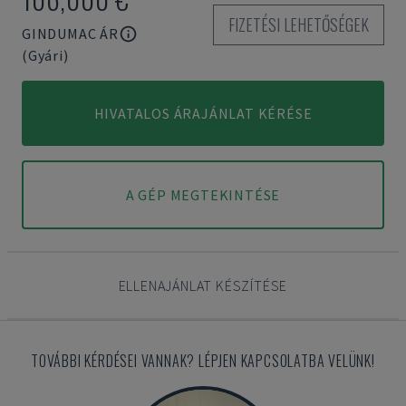
FIZETÉSI LEHETŐSÉGEK
GINDUMAC ÁR
(Gyári)
HIVATALOS ÁRAJÁNLAT KÉRÉSE
A GÉP MEGTEKINTÉSE
ELLENAJÁNLAT KÉSZÍTÉSE
TOVÁBBI KÉRDÉSEI VANNAK? LÉPJEN KAPCSOLATBA VELÜNK!