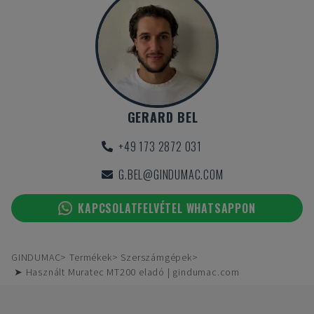
GERARD BEL
+49 173 2872 031
G.BEL@GINDUMAC.COM
KAPCSOLATFELVÉTEL WHATSAPPON
GINDUMAC
Termékek
Szerszámgépek
➤ Használt Muratec MT200 eladó | gindumac.com