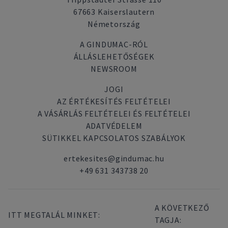
67663 Kaiserslautern
Németország
A GINDUMAC-RÓL
ÁLLÁSLEHETŐSÉGEK
NEWSROOM
JOGI
AZ ÉRTÉKESÍTÉS FELTÉTELEI
A VÁSÁRLÁS FELTÉTELEI ÉS FELTÉTELEI
ADATVÉDELEM
SÜTIKKEL KAPCSOLATOS SZABÁLYOK
ertekesites@gindumac.hu
+49 631 343738 20
A KÖVETKEZŐ
ITT MEGTALÁL MINKET:
TAGJA: