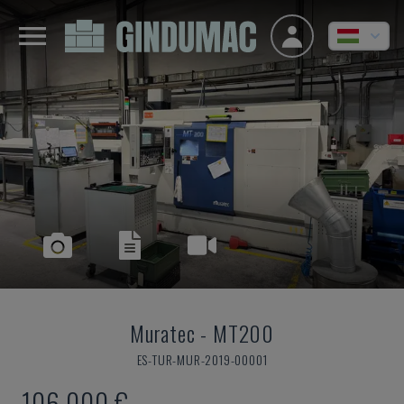
Muratec
-
MT200
ES-TUR-MUR-2019-00001
106,000 €