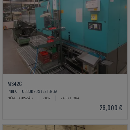
MS42C
INDEX - TÖBBORSÓS ESZTERGA
NÉMETORSZÁG
2002
24.971 ÓRA
26,000 €