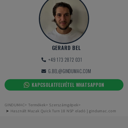
GERARD BEL
+49 173 2872 031
G.BEL@GINDUMAC.COM
KAPCSOLATFELVÉTEL WHATSAPPON
GINDUMAC
Termékek
Szerszámgépek
➤ Használt Mazak Quick Turn 18 NSP eladó | gindumac.com