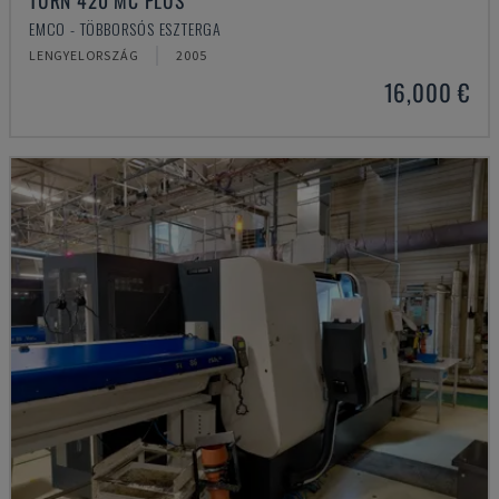
TURN 420 MC PLUS
EMCO - TÖBBORSÓS ESZTERGA
LENGYELORSZÁG
2005
16,000 €