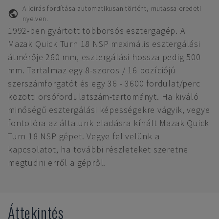
A leírás fordítása automatikusan történt, mutassa eredeti
nyelven.
1992-ben gyártott többorsós esztergagép. A
Mazak Quick Turn 18 NSP maximális esztergálási
átmérője 260 mm, esztergálási hossza pedig 500
mm. Tartalmaz egy 8-szoros / 16 pozíciójú
szerszámforgatót és egy 36 - 3600 fordulat/perc
közötti orsófordulatszám-tartományt. Ha kiváló
minőségű esztergálási képességekre vágyik, vegye
fontolóra az általunk eladásra kínált Mazak Quick
Turn 18 NSP gépet. Vegye fel velünk a
kapcsolatot, ha további részleteket szeretne
megtudni erről a gépről.
Áttekintés