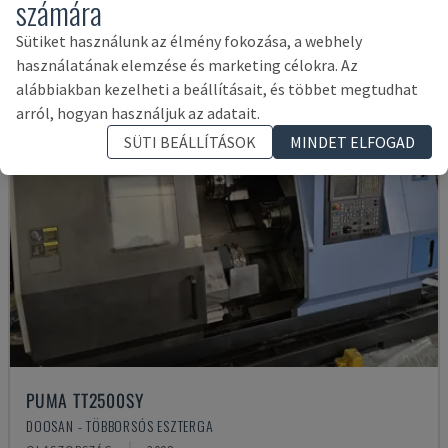
számára
Sütiket használunk az élmény fokozása, a webhely
használatának elemzése és marketing célokra. Az
alábbiakban kezelheti a beállításait, és többet megtudhat
arról, hogyan használjuk az adatait.
SÜTI BEÁLLÍTÁSOK
MINDET ELFOGAD
PUMA TT2500SY
DOOSAN - TÖBBORSÓS ESZTERGA