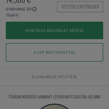
FIZETÉSI LEHETŐSÉGEK
GINDUMAC ÁR
(Gyári)
HIVATALOS ÁRAJÁNLAT KÉRÉSE
A GÉP MEGTEKINTÉSE
ELLENAJÁNLAT KÉSZÍTÉSE
TOVÁBBI KÉRDÉSEI VANNAK? LÉPJEN KAPCSOLATBA VELÜNK!