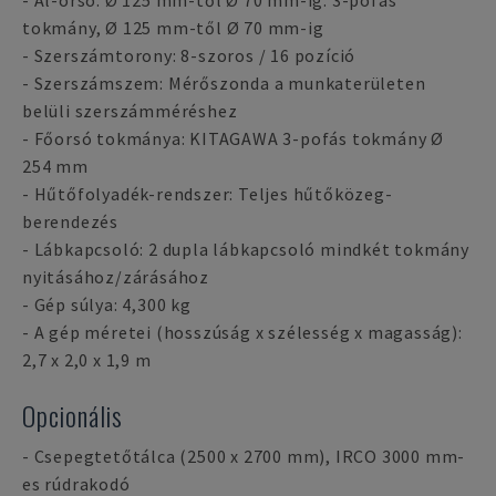
- Al-orsó: Ø 125 mm-től Ø 70 mm-ig: 3-pofás
tokmány, Ø 125 mm-től Ø 70 mm-ig
- Szerszámtorony: 8-szoros / 16 pozíció
- Szerszámszem: Mérőszonda a munkaterületen
belüli szerszámméréshez
- Főorsó tokmánya: KITAGAWA 3-pofás tokmány Ø
254 mm
- Hűtőfolyadék-rendszer: Teljes hűtőközeg-
berendezés
- Lábkapcsoló: 2 dupla lábkapcsoló mindkét tokmány
nyitásához/zárásához
- Gép súlya: 4,300 kg
- A gép méretei (hosszúság x szélesség x magasság):
2,7 x 2,0 x 1,9 m
Opcionális
- Csepegtetőtálca (2500 x 2700 mm), IRCO 3000 mm-
es rúdrakodó