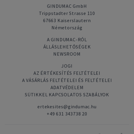
GINDUMAC GmbH
Trippstadter Strasse 110
67663 Kaiserslautern
Németország
A GINDUMAC-RÓL
ÁLLÁSLEHETŐSÉGEK
NEWSROOM
JOGI
AZ ÉRTÉKESÍTÉS FELTÉTELEI
A VÁSÁRLÁS FELTÉTELEI ÉS FELTÉTELEI
ADATVÉDELEM
SÜTIKKEL KAPCSOLATOS SZABÁLYOK
ertekesites@gindumac.hu
+49 631 343738 20