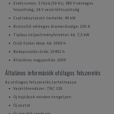
Elektromos: 3 fázis/50 Hz; 380 V névleges
feszültség; 24 V vezérlőfeszültség
Csatlakoztatott terhelés: 40 kW
Biztosító névleges áramerőssége: 100 A
Tipikus teljesítményfelvétel: kb. 7,5 kW
Orsó futási ideje: kb: 3069 h
Bekapcsolási órák: 10402 h
Általános nagyjavítás: 2009
Általános információk utólagos felszerelés
Az utólagos felszerelés tartalmazza:
Vezérlőrendszer: TNC 320
Új hajtások minden tengelyen
Új asztal
Új rögzítő rendszer