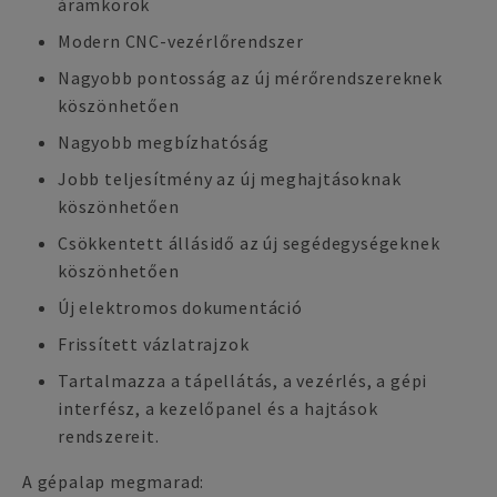
áramkörök
Modern CNC-vezérlőrendszer
Nagyobb pontosság az új mérőrendszereknek
köszönhetően
Nagyobb megbízhatóság
Jobb teljesítmény az új meghajtásoknak
köszönhetően
Csökkentett állásidő az új segédegységeknek
köszönhetően
Új elektromos dokumentáció
Frissített vázlatrajzok
Tartalmazza a tápellátás, a vezérlés, a gépi
interfész, a kezelőpanel és a hajtások
rendszereit.
A gépalap megmarad: