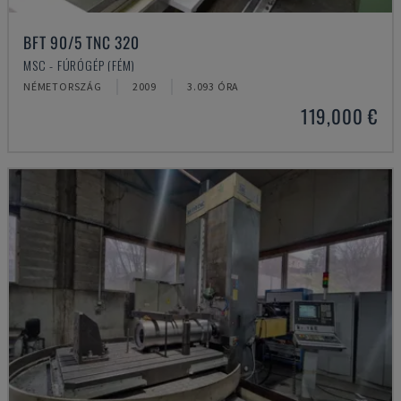
BFT 90/5 TNC 320
MSC - FÚRÓGÉP (FÉM)
NÉMETORSZÁG
2009
3.093 ÓRA
119,000 €