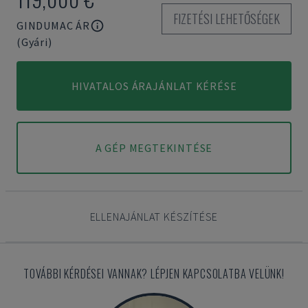
FIZETÉSI LEHETŐSÉGEK
GINDUMAC ÁR
(Gyári)
HIVATALOS ÁRAJÁNLAT KÉRÉSE
A GÉP MEGTEKINTÉSE
ELLENAJÁNLAT KÉSZÍTÉSE
TOVÁBBI KÉRDÉSEI VANNAK? LÉPJEN KAPCSOLATBA VELÜNK!