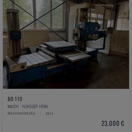
BO 110
KNUTH - FÚRÓGÉP (FÉM)
MAGYARORSZÁG
2013
23,000 €