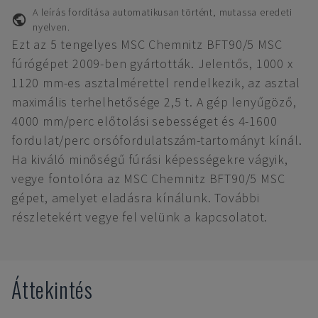
A leírás fordítása automatikusan történt, mutassa eredeti
nyelven.
Ezt az 5 tengelyes MSC Chemnitz BFT90/5 MSC
fúrógépet 2009-ben gyártották. Jelentős, 1000 x
1120 mm-es asztalmérettel rendelkezik, az asztal
maximális terhelhetősége 2,5 t. A gép lenyűgöző,
4000 mm/perc előtolási sebességet és 4-1600
fordulat/perc orsófordulatszám-tartományt kínál.
Ha kiváló minőségű fúrási képességekre vágyik,
vegye fontolóra az MSC Chemnitz BFT90/5 MSC
gépet, amelyet eladásra kínálunk. További
részletekért vegye fel velünk a kapcsolatot.
Áttekintés