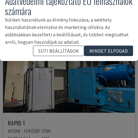
Adatvédelmi tájékoztató EU felhasználók
számára
Sütiket használunk az élmény fokozása, a webhely
használatának elemzése és marketing célokra. Az
alábbiakban kezelheti a beállításait, és többet megtudhat
arról, hogyan használjuk az adatait.
SÜTI BEÁLLÍTÁSOK
MINDET ELFOGAD
RAPID 1
WOTAN - FÚRÓGÉP (FÉM)