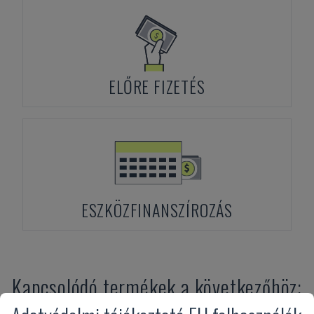
ELŐRE FIZETÉS
ESZKÖZFINANSZÍROZÁS
Kapcsolódó termékek a következőhöz:
MSC
BFT 90/5 TNC 320