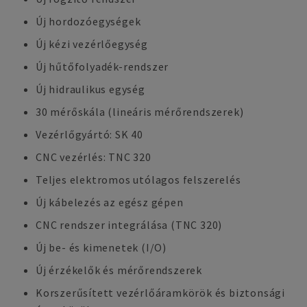
Új hordozóegységek
Új kézi vezérlőegység
Új hűtőfolyadék-rendszer
Új hidraulikus egység
30 mérőskála (lineáris mérőrendszerek)
Vezérlőgyártó: SK 40
CNC vezérlés: TNC 320
Teljes elektromos utólagos felszerelés
Új kábelezés az egész gépen
CNC rendszer integrálása (TNC 320)
Új be- és kimenetek (I/O)
Új érzékelők és mérőrendszerek
Korszerűsített vezérlőáramkörök és biztonsági