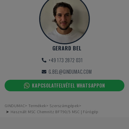
GERARD BEL
+49 173 2872 031
G.BEL@GINDUMAC.COM
KAPCSOLATFELVÉTEL WHATSAPPON
GINDUMAC
Termékek
Szerszámgépek
➤ Használt MSC Chemnitz BFT90/5 MSC | Fúrógép