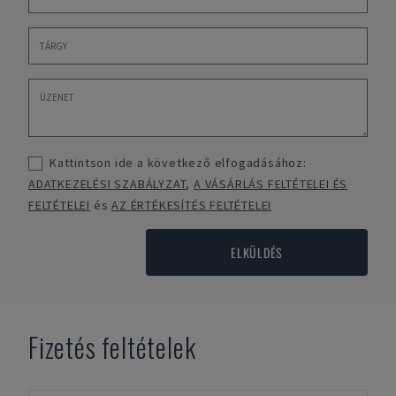
Kattintson ide a következő elfogadásához:
ADATKEZELÉSI SZABÁLYZAT
,
A VÁSÁRLÁS FELTÉTELEI ÉS
FELTÉTELEI
és
AZ ÉRTÉKESÍTÉS FELTÉTELEI
ELKÜLDÉS
Fizetés feltételek