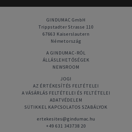
GINDUMAC GmbH
Trippstadter Strasse 110
67663 Kaiserslautern
Németország
A GINDUMAC-RÓL
ÁLLÁSLEHETŐSÉGEK
NEWSROOM
JOGI
AZ ÉRTÉKESÍTÉS FELTÉTELEI
A VÁSÁRLÁS FELTÉTELEI ÉS FELTÉTELEI
ADATVÉDELEM
SÜTIKKEL KAPCSOLATOS SZABÁLYOK
ertekesites@gindumac.hu
+49 631 343738 20