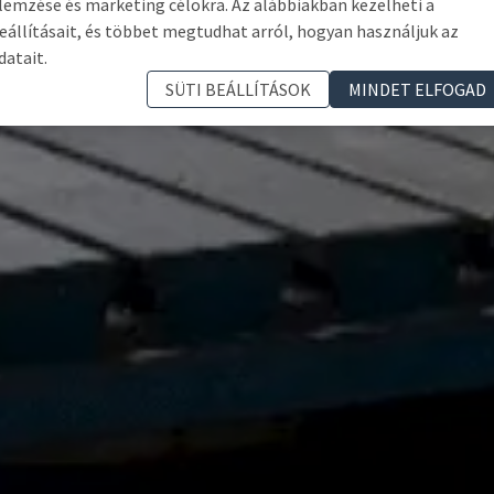
lemzése és marketing célokra. Az alábbiakban kezelheti a
eállításait, és többet megtudhat arról, hogyan használjuk az
datait.
SÜTI BEÁLLÍTÁSOK
MINDET ELFOGAD