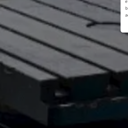
e
b
a