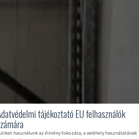
Adatvédelmi tájékoztató EU felhasználók
számára
ütiket használunk az élmény fokozása, a webhely használatának