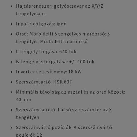
Hajtásrendszer: golyóscsavar az X/Y/Z
tengelyeken
Ingafeldolgozás: igen
Orsó: Morbidelli 5 tengelyes maróorsó: 5
tengelyes Morbidelli maróorsó
C tengely forgása: 640 fok
B tengely elforgatása: +/- 100 fok
Inverter teljesítmény: 18 kW
Szerszámtartó: HSK 63F
Minimális távolság az asztal és az orsó között:
40 mm
Szerszámcserélő: hátsó szerszámtér az X
tengelyen
Szerszámváltó pozíciók: A szerszámváltó
pozíciói: 12