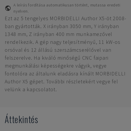
A leírás fordítása automatikusan történt, mutassa eredeti
nyelven.
Ezt az 5 tengelyes MORBIDELLI Author X5-öt 2008-
ban gyártották. X irányban 3050 mm, Y irányban
1348 mm, Z irányban 400 mm munkamezővel
rendelkezik. A gép nagy teljesítményű, 11 kW-os
orsóval és 12 állású szerszámcserélővel van
felszerelve. Ha kiváló minőségű CNC faipari
megmunkálási képességekre vágyik, vegye
fontolóra az általunk eladásra kínált MORBIDELLI
Author X5 gépet. További részletekért vegye fel
velünk a kapcsolatot.
Áttekintés