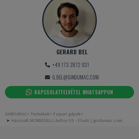
GERARD BEL
+49 173 2872 031
G.BEL@GINDUMAC.COM
KAPCSOLATFELVÉTEL WHATSAPPON
GINDUMAC
Termékek
Faipari gépek
➤ Használt MORBIDELLI Author X5 - Eladó | gindumac.com