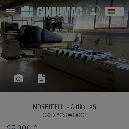
MORBIDELLI
-
Author X5
DE-CNC-MOR-2008-00001
25,000 €