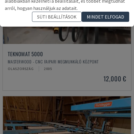
alábbiakban kezelheti a beállításait, és többet megtudhat
arról, hogyan használjuk az adatait.
SÜTI BEÁLLÍTÁSOK
MINDET ELFOGAD
TEKNOMAT 5000
MASTERWOOD - CNC FAIPARI MEGMUNKÁLÓ KÖZPONT
OLASZORSZÁG
2005
12,000 €