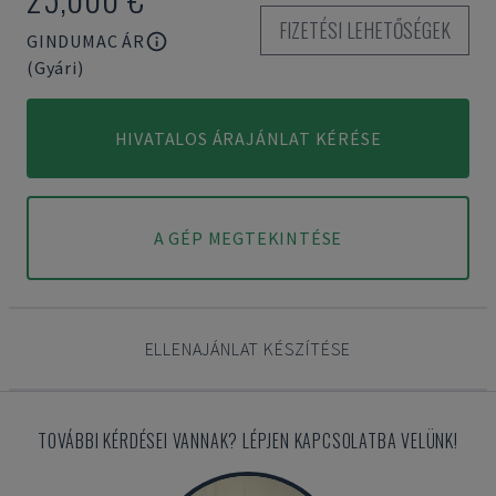
FIZETÉSI LEHETŐSÉGEK
GINDUMAC ÁR
(Gyári)
HIVATALOS ÁRAJÁNLAT KÉRÉSE
A GÉP MEGTEKINTÉSE
ELLENAJÁNLAT KÉSZÍTÉSE
TOVÁBBI KÉRDÉSEI VANNAK? LÉPJEN KAPCSOLATBA VELÜNK!