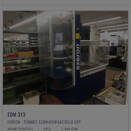
EDM 313
EXERON - TÖMBÖS SZIKRAFORGÁCSOLÓ GÉP
NÉMETORSZÁG
2012
7.544 ÓRA