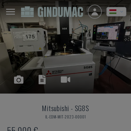
Mitsubishi
-
SG8S
IL-EDM-MIT-2023-00001
55,000 €