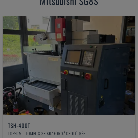
Mitsubishi
SG8S
TSH-400T
TOPEDM - TÖMBÖS SZIKRAFORGÁCSOLÓ GÉP