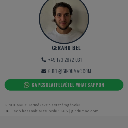
GERARD BEL
+49 173 2872 031
G.BEL@GINDUMAC.COM
KAPCSOLATFELVÉTEL WHATSAPPON
GINDUMAC
Termékek
Szerszámgépek
➤ Eladó használt Mitsubishi SG8S | gindumac.com