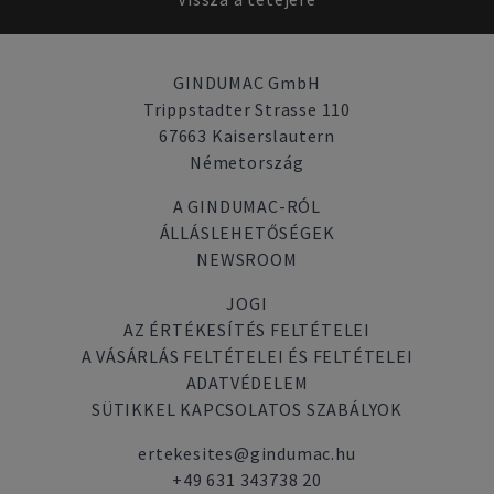
GINDUMAC GmbH
Trippstadter Strasse 110
67663 Kaiserslautern
Németország
A GINDUMAC-RÓL
ÁLLÁSLEHETŐSÉGEK
NEWSROOM
JOGI
AZ ÉRTÉKESÍTÉS FELTÉTELEI
A VÁSÁRLÁS FELTÉTELEI ÉS FELTÉTELEI
ADATVÉDELEM
SÜTIKKEL KAPCSOLATOS SZABÁLYOK
ertekesites@gindumac.hu
+49 631 343738 20