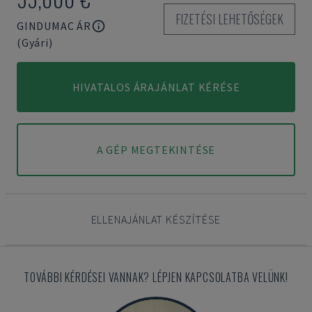
FIZETÉSI LEHETŐSÉGEK
GINDUMAC ÁR
(Gyári)
HIVATALOS ÁRAJÁNLAT KÉRÉSE
A GÉP MEGTEKINTÉSE
ELLENAJÁNLAT KÉSZÍTÉSE
TOVÁBBI KÉRDÉSEI VANNAK? LÉPJEN KAPCSOLATBA VELÜNK!