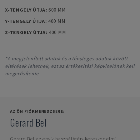
X-TENGELY ÚTJA
:
600 MM
Y-TENGELY ÚTJA
:
400 MM
Z-TENGELY ÚTJA
:
400 MM
*A megjelenített adatok és a tényleges adatok között
eltérések lehetnek, ezt az értékesítési képviselőnek kell
megerősítenie.
AZ ÖN FIÓKMENEDZSERE:
Gerard Bel
Gerard Bel
az egyik használtgép-kereskedelmi