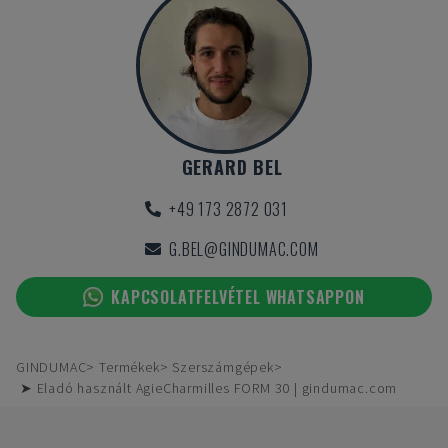
GERARD BEL
+49 173 2872 031
G.BEL@GINDUMAC.COM
KAPCSOLATFELVÉTEL WHATSAPPON
GINDUMAC
Termékek
Szerszámgépek
➤ Eladó használt AgieCharmilles FORM 30 | gindumac.com