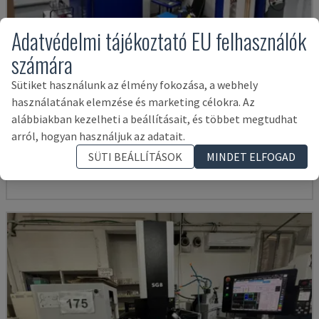
Adatvédelmi tájékoztató EU felhasználók
számára
Sütiket használunk az élmény fokozása, a webhely
használatának elemzése és marketing célokra. Az
HYPERSPARK 2 EXACT WITH EROWA
alábbiakban kezelheti a beállításait, és többet megtudhat
AGIE - TÖMBÖS SZIKRAFORGÁCSOLÓ GÉP
arról, hogyan használjuk az adatait.
DÁNIA
2005
SÜTI BEÁLLÍTÁSOK
MINDET ELFOGAD
50,000 €