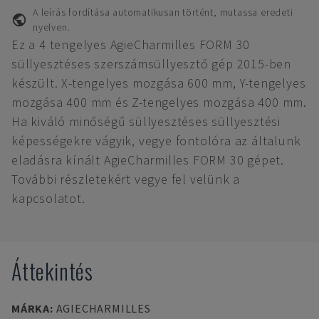
A leírás fordítása automatikusan történt, mutassa eredeti
nyelven.
Ez a 4 tengelyes AgieCharmilles FORM 30
süllyesztéses szerszámsüllyesztő gép 2015-ben
készült. X-tengelyes mozgása 600 mm, Y-tengelyes
mozgása 400 mm és Z-tengelyes mozgása 400 mm.
Ha kiváló minőségű süllyesztéses süllyesztési
képességekre vágyik, vegye fontolóra az általunk
eladásra kínált AgieCharmilles FORM 30 gépet.
További részletekért vegye fel velünk a
kapcsolatot.
Áttekintés
MÁRKA
:
AGIECHARMILLES