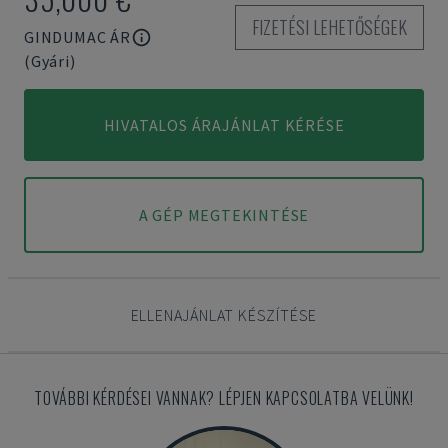
FIZETÉSI LEHETŐSÉGEK
GINDUMAC ÁR
(Gyári)
HIVATALOS ÁRAJÁNLAT KÉRÉSE
A GÉP MEGTEKINTÉSE
ELLENAJÁNLAT KÉSZÍTÉSE
TOVÁBBI KÉRDÉSEI VANNAK? LÉPJEN KAPCSOLATBA VELÜNK!