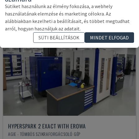
Sütiket használunk az élmény fokozása, a webhely
használatának elemzése és marketing célokra. Az
alábbiakban kezelheti a beállításait, és többet megtudhat
arról, hogyan használjuk az adatait.
SÜTI BEÁLLÍTÁSOK
MINDET ELFOGAD
HYPERSPARK 2 EXACT WITH EROWA
AGIE - TÖMBÖS SZIKRAFORGÁCSOLÓ GÉP