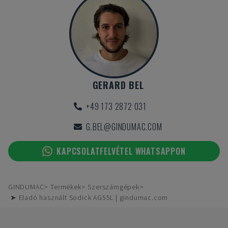
GERARD BEL
+49 173 2872 031
G.BEL@GINDUMAC.COM
KAPCSOLATFELVÉTEL WHATSAPPON
GINDUMAC
Termékek
Szerszámgépek
➤ Eladó használt Sodick AG55L | gindumac.com