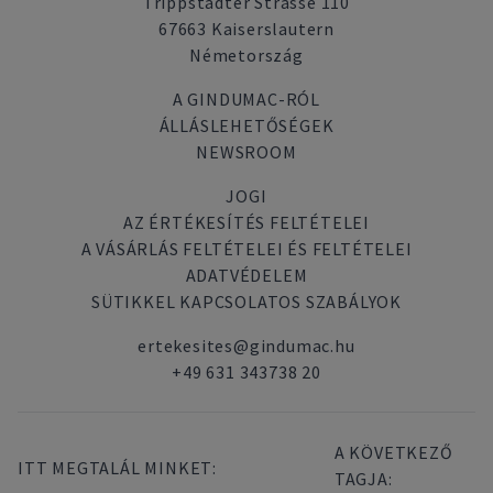
Trippstadter Strasse 110
67663 Kaiserslautern
Németország
A GINDUMAC-RÓL
ÁLLÁSLEHETŐSÉGEK
NEWSROOM
JOGI
AZ ÉRTÉKESÍTÉS FELTÉTELEI
A VÁSÁRLÁS FELTÉTELEI ÉS FELTÉTELEI
ADATVÉDELEM
SÜTIKKEL KAPCSOLATOS SZABÁLYOK
ertekesites@gindumac.hu
+49 631 343738 20
A KÖVETKEZŐ
ITT MEGTALÁL MINKET:
TAGJA: