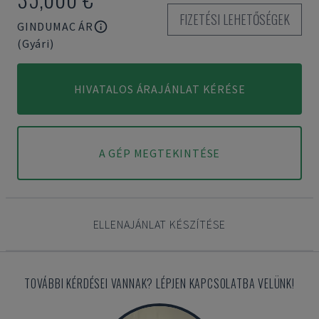
FIZETÉSI LEHETŐSÉGEK
GINDUMAC ÁR
(Gyári)
HIVATALOS ÁRAJÁNLAT KÉRÉSE
A GÉP MEGTEKINTÉSE
ELLENAJÁNLAT KÉSZÍTÉSE
TOVÁBBI KÉRDÉSEI VANNAK? LÉPJEN KAPCSOLATBA VELÜNK!