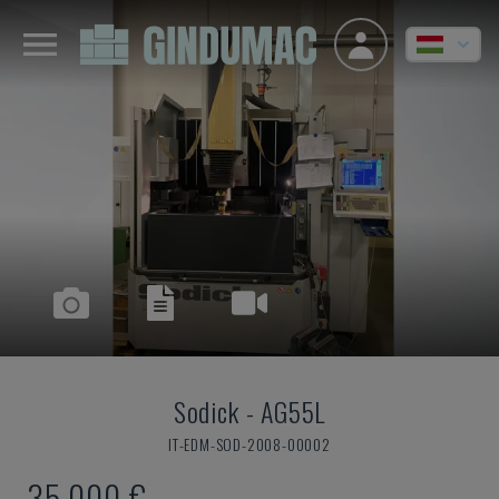
Sodick
-
AG55L
IT-EDM-SOD-2008-00002
35,000 €