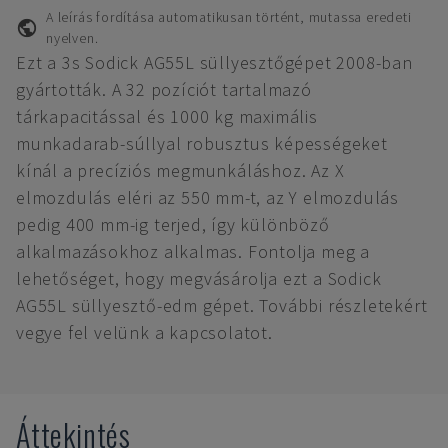
A leírás fordítása automatikusan történt, mutassa eredeti
nyelven.
Ezt a 3s Sodick AG55L süllyesztőgépet 2008-ban
gyártották. A 32 pozíciót tartalmazó
tárkapacitással és 1000 kg maximális
munkadarab-súllyal robusztus képességeket
kínál a precíziós megmunkáláshoz. Az X
elmozdulás eléri az 550 mm-t, az Y elmozdulás
pedig 400 mm-ig terjed, így különböző
alkalmazásokhoz alkalmas. Fontolja meg a
lehetőséget, hogy megvásárolja ezt a Sodick
AG55L süllyesztő-edm gépet. További részletekért
vegye fel velünk a kapcsolatot.
Áttekintés