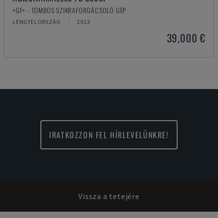
+GF+ - TÖMBÖS SZIKRAFORGÁCSOLÓ GÉP
LENGYELORSZÁG
2013
39,000 €
IRATKOZZON FEL HÍRLEVELÜNKRE!
Vissza a tetejére