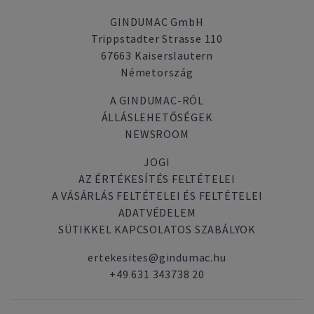
GINDUMAC GmbH
Trippstadter Strasse 110
67663 Kaiserslautern
Németország
A GINDUMAC-RÓL
ÁLLÁSLEHETŐSÉGEK
NEWSROOM
JOGI
AZ ÉRTÉKESÍTÉS FELTÉTELEI
A VÁSÁRLÁS FELTÉTELEI ÉS FELTÉTELEI
ADATVÉDELEM
SÜTIKKEL KAPCSOLATOS SZABÁLYOK
ertekesites@gindumac.hu
+49 631 343738 20