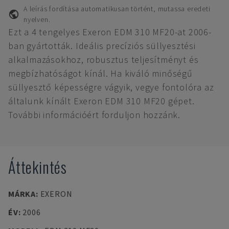
A leírás fordítása automatikusan történt, mutassa eredeti
nyelven.
Ezt a 4 tengelyes Exeron EDM 310 MF20-at 2006-
ban gyártották. Ideális precíziós süllyesztési
alkalmazásokhoz, robusztus teljesítményt és
megbízhatóságot kínál. Ha kiváló minőségű
süllyesztő képességre vágyik, vegye fontolóra az
általunk kínált Exeron EDM 310 MF20 gépet.
További információért forduljon hozzánk.
Áttekintés
MÁRKA
:
EXERON
ÉV
:
2006