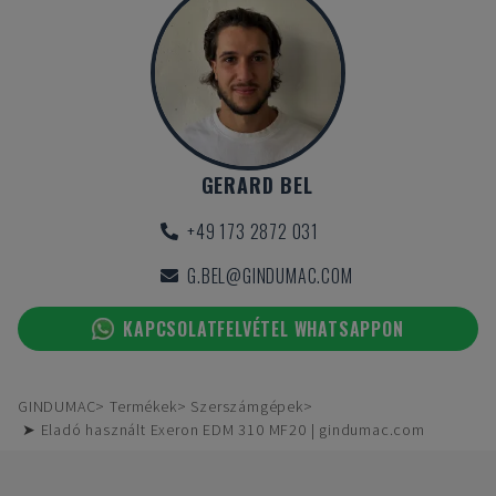
GERARD BEL
+49 173 2872 031
G.BEL@GINDUMAC.COM
KAPCSOLATFELVÉTEL WHATSAPPON
GINDUMAC
Termékek
Szerszámgépek
➤ Eladó használt Exeron EDM 310 MF20 | gindumac.com