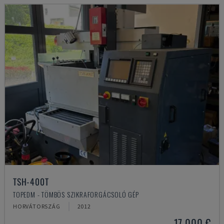
TSH-400T
TOPEDM - TÖMBÖS SZIKRAFORGÁCSOLÓ GÉP
HORVÁTORSZÁG
2012
17,000 €