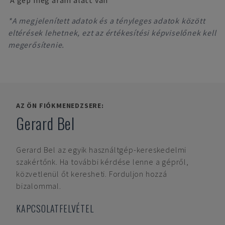
A gép még áram alatt van
*A megjelenített adatok és a tényleges adatok között
eltérések lehetnek, ezt az értékesítési képviselőnek kell
megerősítenie.
AZ ÖN FIÓKMENEDZSERE:
Gerard Bel
Gerard Bel
az egyik használtgép-kereskedelmi
szakértőnk. Ha további kérdése lenne a gépről,
közvetlenül őt keresheti. Forduljon hozzá
bizalommal.
KAPCSOLATFELVÉTEL