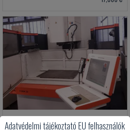
FORM 30
Adatvédelmi tájékoztató EU felhasználók
AGIECHARMILLES - TÖMBÖS SZIKRAFORGÁCSOLÓ GÉP