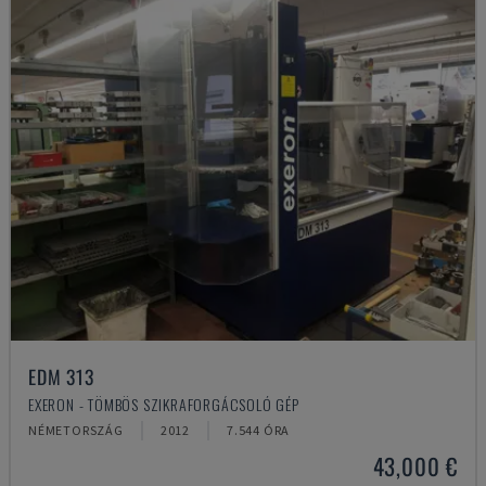
EDM 313
EXERON - TÖMBÖS SZIKRAFORGÁCSOLÓ GÉP
NÉMETORSZÁG
2012
7.544 ÓRA
43,000 €