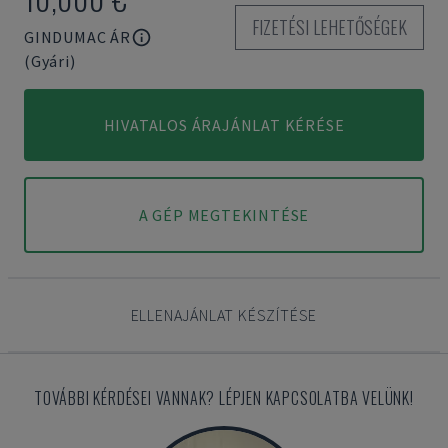
FIZETÉSI LEHETŐSÉGEK
GINDUMAC ÁR
(Gyári)
HIVATALOS ÁRAJÁNLAT KÉRÉSE
A GÉP MEGTEKINTÉSE
ELLENAJÁNLAT KÉSZÍTÉSE
TOVÁBBI KÉRDÉSEI VANNAK? LÉPJEN KAPCSOLATBA VELÜNK!