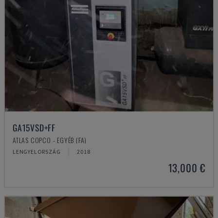
GA15VSD+FF
ATLAS COPCO - EGYÉB (FA)
LENGYELORSZÁG
2018
13,000 €