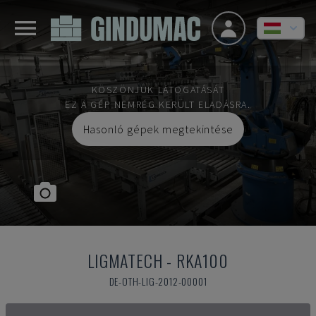
KÖSZÖNJÜK LÁTOGATÁSÁT
EZ A GÉP NEMRÉG KERÜLT ELADÁSRA.
Hasonló gépek megtekintése
LIGMATECH
-
RKA100
DE-OTH-LIG-2012-00001