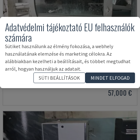
Adatvédelmi tájékoztató EU felhasználók
számára
Sütiket használunk az élmény fokozása, a webhely
használatának elemzése és marketing célokra. Az
alábbiakban kezelheti a beállításait, és többet megtudhat
EASY 2000 D
arról, hogyan használjuk az adatait.
CEFLA - EGYÉB (FA)
SÜTI BEÁLLÍTÁSOK
MINDET ELFOGAD
LENGYELORSZÁG
2009
57,000 €