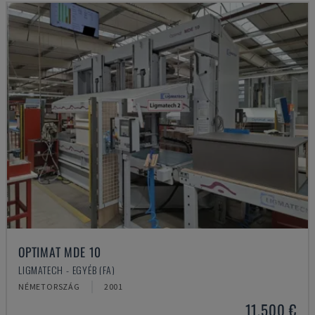
OPTIMAT MDE 10
LIGMATECH - EGYÉB (FA)
NÉMETORSZÁG
2001
11,500 €