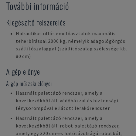
További információ
Kiegészítő felszerelés
Hidraulikus ollós emelőasztalok maximális
teherbírással 2000 kg, némelyik adagológörgős
szállítószalaggal (szállítószalag szélessége kb.
80 cm)
A gép előnyei
A gép műszaki előnyei
Használt palettázó rendszer, amely a
következőkből áll: védőházzal és biztonsági
fénysorompóval ellátott lerakórendszer
Használt palettázó rendszer, amely a
következőkből áll: robot palettázó rendszer,
amely egy 320 cm-es hatótávolságú robotból,