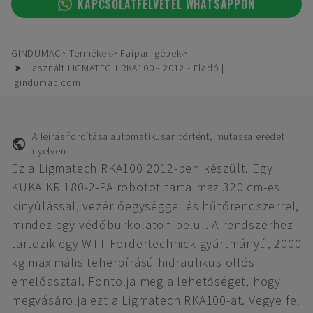
KAPCSOLATFELVÉTEL WHATSAPPON
GINDUMAC
Termékek
Faipari gépek
➤ Használt LIGMATECH RKA100 - 2012 - Eladó |
gindumac.com
A leírás fordítása automatikusan történt, mutassa eredeti
nyelven.
Ez a Ligmatech RKA100 2012-ben készült. Egy
KUKA KR 180-2-PA robotot tartalmaz 320 cm-es
kinyúlással, vezérlőegységgel és hűtőrendszerrel,
mindez egy védőburkolaton belül. A rendszerhez
tartozik egy WTT Fördertechnick gyártmányú, 2000
kg maximális teherbírású hidraulikus ollós
emelőasztal. Fontolja meg a lehetőséget, hogy
megvásárolja ezt a Ligmatech RKA100-at. Vegye fel