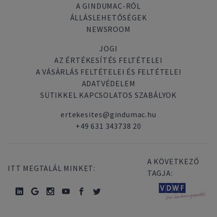
A GINDUMAC-RÓL
ÁLLÁSLEHETŐSÉGEK
NEWSROOM
JOGI
AZ ÉRTÉKESÍTÉS FELTÉTELEI
A VÁSÁRLÁS FELTÉTELEI ÉS FELTÉTELEI
ADATVÉDELEM
SÜTIKKEL KAPCSOLATOS SZABÁLYOK
ertekesites@gindumac.hu
+49 631 343738 20
A KÖVETKEZŐ
ITT MEGTALÁL MINKET:
TAGJA: