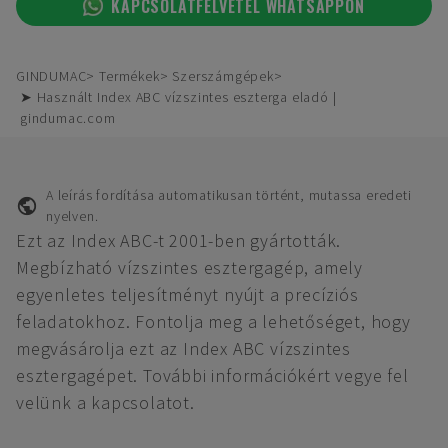
KAPCSOLATFELVÉTEL WHATSAPPON
GINDUMAC
Termékek
Szerszámgépek
➤ Használt Index ABC vízszintes eszterga eladó |
gindumac.com
A leírás fordítása automatikusan történt, mutassa eredeti
nyelven.
Ezt az Index ABC-t 2001-ben gyártották.
Megbízható vízszintes esztergagép, amely
egyenletes teljesítményt nyújt a precíziós
feladatokhoz. Fontolja meg a lehetőséget, hogy
megvásárolja ezt az Index ABC vízszintes
esztergagépet. További információkért vegye fel
velünk a kapcsolatot.