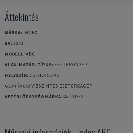
Áttekintés
MÁRKA
:
INDEX
ÉV
:
2001
MODELL
:
ABC
ALKALMAZÁSI TÍPUS
:
ESZTERGAGÉP
HELYSZÍN
:
CSEHORSZÁG
GÉPTÍPUS
:
VÍZSZINTES ESZTERGAGÉP
VEZÉRLŐEGYSÉG MÁRKÁJA
:
INDEX
Műszaki információk
-
Index
ABC