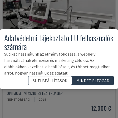
Adatvédelmi tájékoztató EU felhasználók
számára
Sütiket használunk az élmény fokozása, a webhely
használatának elemzése és marketing célokra. Az
alábbiakban kezelheti a beállításait, és többet megtudhat
arról, hogyan használjuk az adatait.
SÜTI BEÁLLÍTÁSOK
MINDET ELFOGAD
TH 4610
OPTIMUM - VÍZSZINTES ESZTERGAGÉP
NÉMETORSZÁG
2018
12,000 €