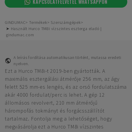
KAPCSOLATFELVÉTEL WHATSAPPON
GINDUMAC
Termékek
Szerszámgépek
➤ Használt Hurco TM8i vízszintes eszterga eladó |
gindumac.com
A leírás fordítása automatikusan történt, mutassa eredeti
nyelven.
Ezt a Hurco TM8i-t 2019-ben gyártották. A
maximális esztergálási átmérője 256 mm, az ágy
felett 525 mm-es lengés, és az orsó fordulatszáma
akár 4000 fordulat/perc is lehet. A gép 12
állomásos revolvert, 210 mm átmérőjű
hárompofás tokmányt és forgácsszállítót
tartalmaz. Fontolja meg a lehetőséget, hogy
megvásárolja ezt a Hurco TM8i vízszintes