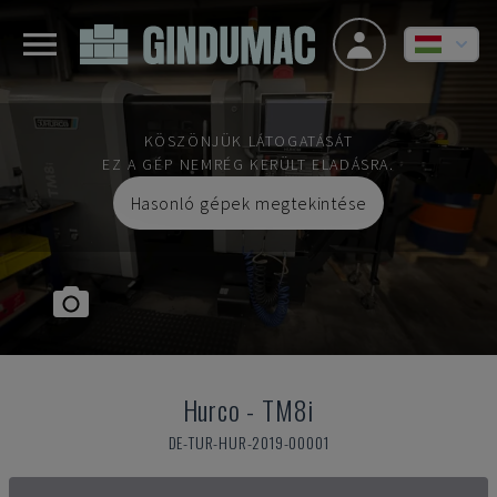
KÖSZÖNJÜK LÁTOGATÁSÁT
EZ A GÉP NEMRÉG KERÜLT ELADÁSRA.
Hasonló gépek megtekintése
Hurco
-
TM8i
DE-TUR-HUR-2019-00001