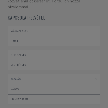
közvetlenül őt keresheti. Forduljon hozzá
bizalommal.
KAPCSOLATFELVÉTEL