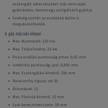
esztergált alkatrészeket már nem saját
gyártásban, hanem egy szolgáltató gyártja.
Szükség esetén az eszközök külön is
megvásárolhatók.
A gép műszaki előnyei
Max. Nyomaték: 220 nm
Max. Teljesítmény: 23 kw
Pozicionálási pontosság pmax: 0,01 mm
Ismétlési pontosság (ps): 0,005 mm
Max. Esztergálási átmérő: 256 mm
Revolverfej típusa: vdi 30
Állomások: 12
Max. Fúrórúd átmérő: 32 mm
Szár keresztmetszete: 19 mm