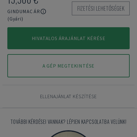
FIZETÉSI LEHETŐSÉGEK
GINDUMAC ÁR
(Gyári)
HIVATALOS ÁRAJÁNLAT KÉRÉSE
A GÉP MEGTEKINTÉSE
ELLENAJÁNLAT KÉSZÍTÉSE
TOVÁBBI KÉRDÉSEI VANNAK? LÉPJEN KAPCSOLATBA VELÜNK!