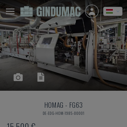
HOMAG
-
FG63
DE-EDG-HOM-1985-00001
15,500 €