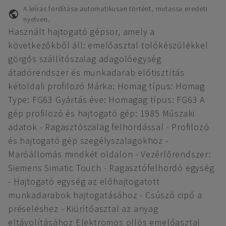
A leírás fordítása automatikusan történt, mutassa eredeti
nyelven.
Használt hajtogató gépsor, amely a
következőkből áll: emelőasztal tolókészülékkel
görgős szállítószalag adagolóegység
átadórendszer és munkadarab előtisztítás
kétoldali profilozó Márka: Homag típus: Homag
Type: FG63 Gyártás éve: Homagag típus: FG63 A
gép profilozó és hajtogató gép: 1985 Műszaki
adatok - Ragasztószalag felhordással - Profilozó
és hajtogató gép szegélyszalagokhoz -
Maróállomás mindkét oldalon - Vezérlőrendszer:
Siemens Simatic Touch - Ragasztófelhordó egység
- Hajtogató egység az előhajtogatott
munkadarabok hajtogatásához - Csúszó cipő a
préseléshez - Kiürítőasztal az anyag
eltávolításához Elektromos ollós emelőasztal