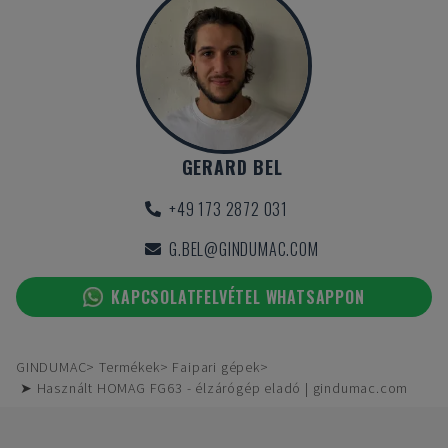
GERARD BEL
+49 173 2872 031
G.BEL@GINDUMAC.COM
KAPCSOLATFELVÉTEL WHATSAPPON
GINDUMAC
Termékek
Faipari gépek
➤ Használt HOMAG FG63 - élzárógép eladó | gindumac.com