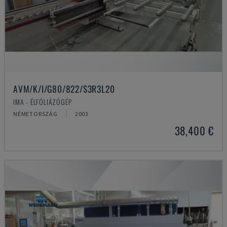
AVM/K/I/G80/822/S3R3L20
IMA - ÉLFÓLIÁZÓGÉP
NÉMETORSZÁG
2003
38,400 €