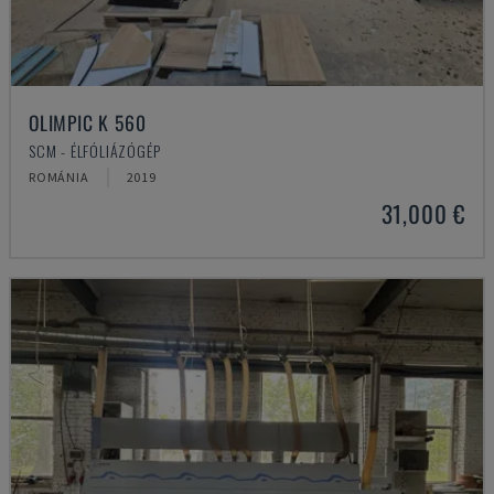
OLIMPIC K 560
SCM - ÉLFÓLIÁZÓGÉP
ROMÁNIA
2019
31,000 €