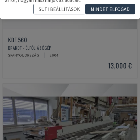
arról, hogyan használjuk az adatait.
SÜTI BEÁLLÍTÁSOK
MINDET ELFOGAD
KDF 560
BRANDT - ÉLFÓLIÁZÓGÉP
SPANYOLORSZÁG
2004
13,000 €