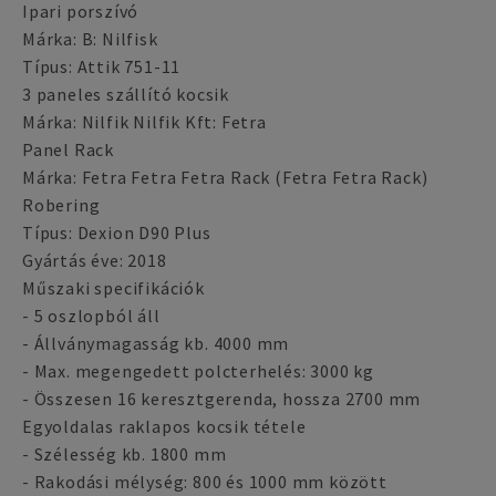
Ipari porszívó
Márka: B: Nilfisk
Típus: Attik 751-11
3 paneles szállító kocsik
Márka: Nilfik Nilfik Kft: Fetra
Panel Rack
Márka: Fetra Fetra Fetra Rack (Fetra Fetra Rack)
Robering
Típus: Dexion D90 Plus
Gyártás éve: 2018
Műszaki specifikációk
- 5 oszlopból áll
- Állványmagasság kb. 4000 mm
- Max. megengedett polcterhelés: 3000 kg
- Összesen 16 keresztgerenda, hossza 2700 mm
Egyoldalas raklapos kocsik tétele
- Szélesség kb. 1800 mm
- Rakodási mélység: 800 és 1000 mm között