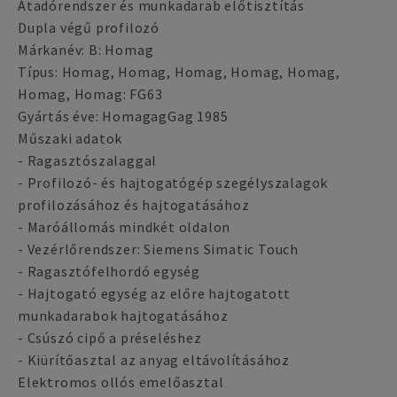
Átadórendszer és munkadarab előtisztítás
Dupla végű profilozó
Márkanév: B: Homag
Típus: Homag, Homag, Homag, Homag, Homag,
Homag, Homag: FG63
Gyártás éve: HomagagGag 1985
Műszaki adatok
- Ragasztószalaggal
- Profilozó- és hajtogatógép szegélyszalagok
profilozásához és hajtogatásához
- Maróállomás mindkét oldalon
- Vezérlőrendszer: Siemens Simatic Touch
- Ragasztófelhordó egység
- Hajtogató egység az előre hajtogatott
munkadarabok hajtogatásához
- Csúszó cipő a préseléshez
- Kiürítőasztal az anyag eltávolításához
Elektromos ollós emelőasztal