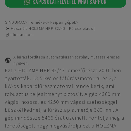
KAPCSOLATFELVÉTEL WHATSAPPON
GINDUMAC
Termékek
Faipari gépek
➤ Használt HOLZMA HPP 82/43 - Fűrész eladó |
gindumac.com
A leírás fordítása automatikusan történt, mutassa eredeti
nyelven.
Ezt a HOLZMA HPP 82/43 lemezfűrészt 2001-ben
gyártották. 13,5 kW-os főfűrészmotorral és 2,2
kW-os kaparófűrészmotorral rendelkezik, ami
robusztus teljesítményt biztosít. A gép 4300 mm
vágási hosszal és 4250 mm vágási szélességgel
büszkélkedhet, a fűrészlap átmérője 380 mm. A
gép mindössze 5466 órát üzemelt. Fontolja meg a
lehetőséget, hogy megvásárolja ezt a HOLZMA