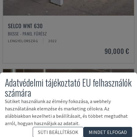
SELCO WNT 630
BIESSE - PANEL FŰRÉSZ
LENGYELORSZÁG
2022
90,000 €
Adatvédelmi tájékoztató EU felhasználók
számára
Sütiket használunk az élmény fokozása, a webhely
használatának elemzése és marketing célokra. Az
alábbiakban kezelheti a beállításait, és többet megtudhat
arról, hogyan használjuk az adatait.
SÜTI BEÁLLÍTÁSOK
MINDET ELFOGAD