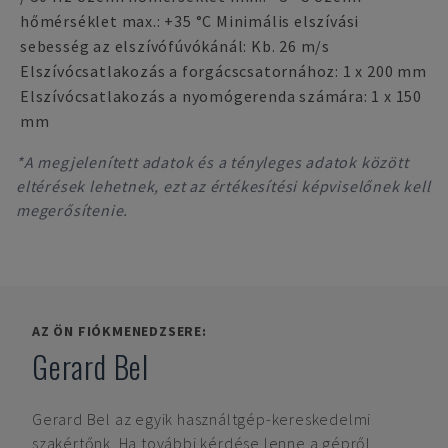
hőmérséklet max.: +35 °C Minimális elszívási
sebesség az elszívófúvókánál: Kb. 26 m/s
Elszívócsatlakozás a forgácscsatornához: 1 x 200 mm
Elszívócsatlakozás a nyomógerenda számára: 1 x 150
mm
*A megjelenített adatok és a tényleges adatok között
eltérések lehetnek, ezt az értékesítési képviselőnek kell
megerősítenie.
AZ ÖN FIÓKMENEDZSERE:
Gerard Bel
Gerard Bel
az egyik használtgép-kereskedelmi
szakértőnk. Ha további kérdése lenne a gépről,