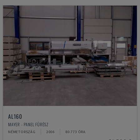
AL160
MAYER - PANEL FŰRÉSZ
NÉMETORSZÁG
2006
80.773 ÓRA