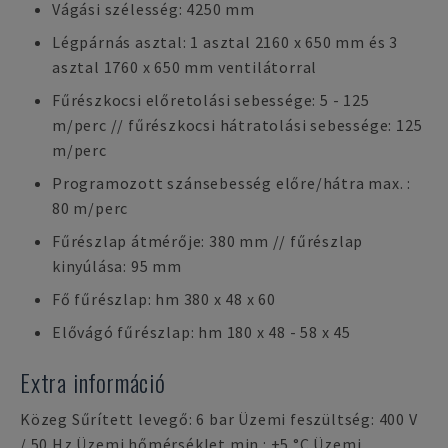
Vágási szélesség: 4250 mm
Légpárnás asztal: 1 asztal 2160 x 650 mm és 3
asztal 1760 x 650 mm ventilátorral
Fűrészkocsi előretolási sebessége: 5 - 125
m/perc // fűrészkocsi hátratolási sebessége: 125
m/perc
Programozott szánsebesség előre/hátra max. :
80 m/perc
Fűrészlap átmérője: 380 mm // fűrészlap
kinyúlása: 95 mm
Fő fűrészlap: hm 380 x 48 x 60
Elővágó fűrészlap: hm 180 x 48 - 58 x 45
Extra információ
Közeg Sűrített levegő: 6 bar Üzemi feszültség: 400 V
/ 50 Hz Üzemi hőmérséklet min.: +5 °C Üzemi