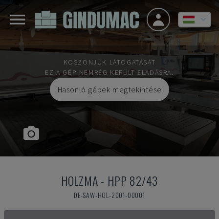
KÖSZÖNJÜK LÁTOGATÁSÁT
EZ A GÉP NEMRÉG KERÜLT ELADÁSRA.
Hasonló gépek megtekintése
HOLZMA
-
HPP 82/43
DE-SAW-HOL-2001-00001