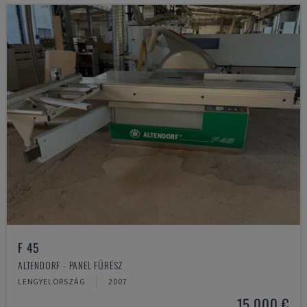
F 45
ALTENDORF - PANEL FŰRÉSZ
LENGYELORSZÁG
2007
15,000 €