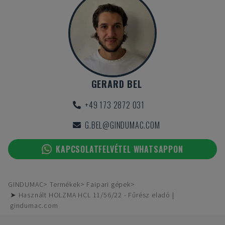
GERARD BEL
+49 173 2872 031
G.BEL@GINDUMAC.COM
KAPCSOLATFELVÉTEL WHATSAPPON
GINDUMAC
Termékek
Faipari gépek
➤ Használt HOLZMA HCL 11/56/22 - Fűrész eladó |
gindumac.com