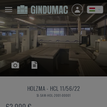
HOLZMA
-
HCL 11/56/22
SI-SAW-HOL-2001-00001
62,000 €