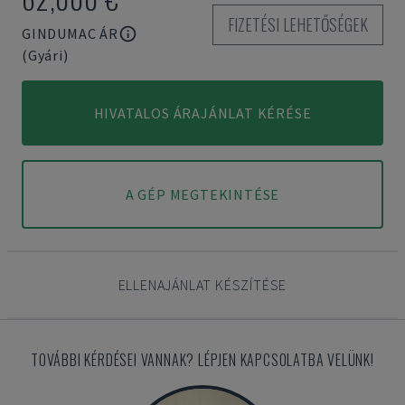
FIZETÉSI LEHETŐSÉGEK
GINDUMAC ÁR
(Gyári)
HIVATALOS ÁRAJÁNLAT KÉRÉSE
A GÉP MEGTEKINTÉSE
ELLENAJÁNLAT KÉSZÍTÉSE
TOVÁBBI KÉRDÉSEI VANNAK? LÉPJEN KAPCSOLATBA VELÜNK!