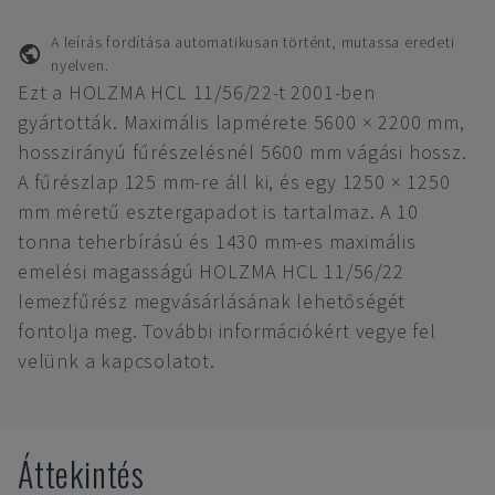
A leírás fordítása automatikusan történt, mutassa eredeti
nyelven.
Ezt a HOLZMA HCL 11/56/22-t 2001-ben
gyártották. Maximális lapmérete 5600 × 2200 mm,
hosszirányú fűrészelésnél 5600 mm vágási hossz.
A fűrészlap 125 mm-re áll ki, és egy 1250 × 1250
mm méretű esztergapadot is tartalmaz. A 10
tonna teherbírású és 1430 mm-es maximális
emelési magasságú HOLZMA HCL 11/56/22
lemezfűrész megvásárlásának lehetőségét
fontolja meg. További információkért vegye fel
velünk a kapcsolatot.
Áttekintés