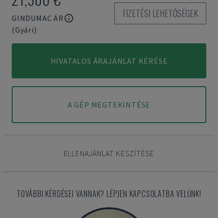
FIZETÉSI LEHETŐSÉGEK
GINDUMAC ÁR
(Gyári)
HIVATALOS ÁRAJÁNLAT KÉRÉSE
A GÉP MEGTEKINTÉSE
ELLENAJÁNLAT KÉSZÍTÉSE
TOVÁBBI KÉRDÉSEI VANNAK? LÉPJEN KAPCSOLATBA VELÜNK!