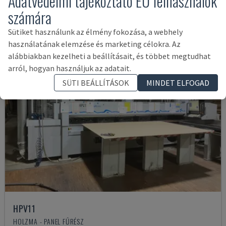
Adatvédelmi tájékoztató EU felhasználók
számára
Sütiket használunk az élmény fokozása, a webhely
használatának elemzése és marketing célokra. Az
alábbiakban kezelheti a beállításait, és többet megtudhat
arról, hogyan használjuk az adatait.
SÜTI BEÁLLÍTÁSOK
MINDET ELFOGAD
HPV11
HOLZMA - PANEL FŰRÉSZ