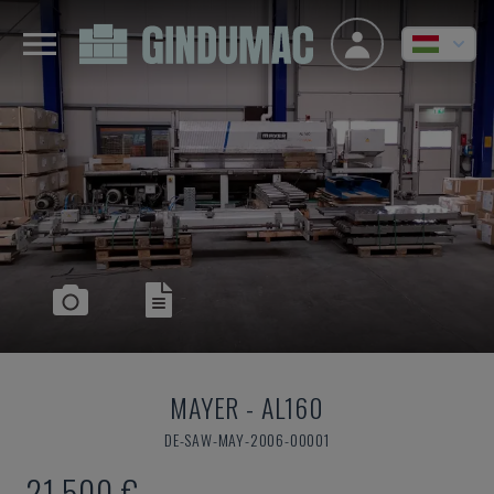
MAYER
-
AL160
DE-SAW-MAY-2006-00001
21,500 €