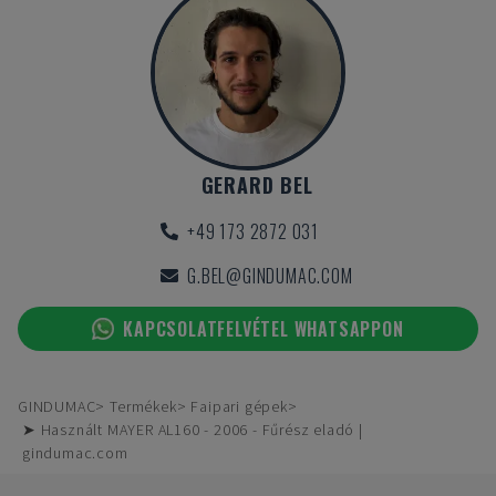
GERARD BEL
+49 173 2872 031
G.BEL@GINDUMAC.COM
KAPCSOLATFELVÉTEL WHATSAPPON
GINDUMAC
Termékek
Faipari gépek
➤ Használt MAYER AL160 - 2006 - Fűrész eladó |
gindumac.com