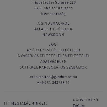
Trippstadter Strasse 110
67663 Kaiserslautern
Németország
A GINDUMAC-RÓL
ÁLLÁSLEHETŐSÉGEK
NEWSROOM
JOGI
AZ ÉRTÉKESÍTÉS FELTÉTELEI
A VÁSÁRLÁS FELTÉTELEI ÉS FELTÉTELEI
ADATVÉDELEM
SÜTIKKEL KAPCSOLATOS SZABÁLYOK
ertekesites@gindumac.hu
+49 631 343738 20
A KÖVETKEZŐ
ITT MEGTALÁL MINKET:
TAGJA: