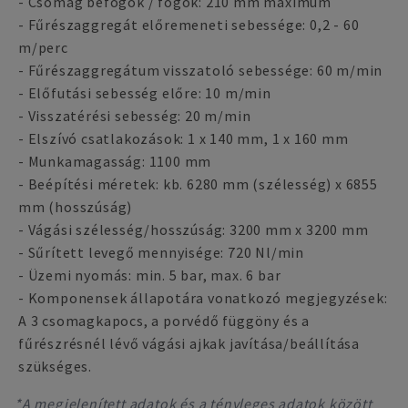
- Csomag befogók / fogók: 210 mm maximum
- Fűrészaggregát előremeneti sebessége: 0,2 - 60
m/perc
- Fűrészaggregátum visszatoló sebessége: 60 m/min
- Előfutási sebesség előre: 10 m/min
- Visszatérési sebesség: 20 m/min
- Elszívó csatlakozások: 1 x 140 mm, 1 x 160 mm
- Munkamagasság: 1100 mm
- Beépítési méretek: kb. 6280 mm (szélesség) x 6855
mm (hosszúság)
- Vágási szélesség/hosszúság: 3200 mm x 3200 mm
- Sűrített levegő mennyisége: 720 Nl/min
- Üzemi nyomás: min. 5 bar, max. 6 bar
- Komponensek állapotára vonatkozó megjegyzések:
A 3 csomagkapocs, a porvédő függöny és a
fűrészrésnél lévő vágási ajkak javítása/beállítása
szükséges.
*A megjelenített adatok és a tényleges adatok között