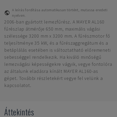
A leírás fordítása automatikusan történt, mutassa eredeti
nyelven.
2006-ban gyártott lemezfűrész. A MAYER AL160
fűrészlap átmérője 650 mm, maximális vágási
szélessége 3200 mm x 3200 mm. A fűrészmotor fő
teljesítménye 35 kW, és a fűrészaggregátum és a
betáplálás esetében is változtatható előremeneti
sebességgel rendelkezik. Ha kiváló minőségű
lemezvágási képességekre vágyik, vegye fontolóra
az általunk eladásra kínált MAYER AL160-as
gépet. További részletekért vegye fel velünk a
kapcsolatot.
Áttekintés