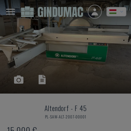
Altendorf
-
F 45
PL-SAW-ALT-2007-00001
15,000 €