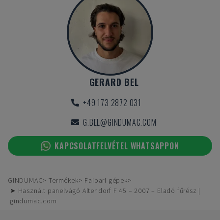
GERARD BEL
+49 173 2872 031
G.BEL@GINDUMAC.COM
KAPCSOLATFELVÉTEL WHATSAPPON
GINDUMAC
Termékek
Faipari gépek
➤ Használt panelvágó Altendorf F 45 – 2007 – Eladó fűrész |
gindumac.com