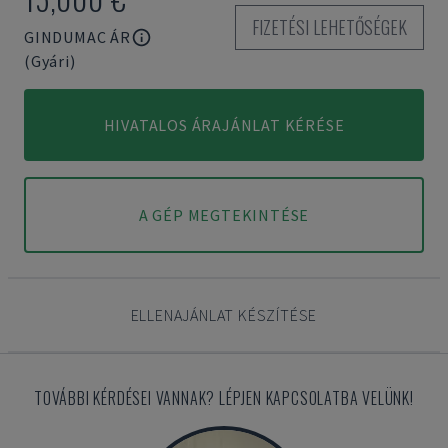
FIZETÉSI LEHETŐSÉGEK
GINDUMAC ÁR
(Gyári)
HIVATALOS ÁRAJÁNLAT KÉRÉSE
A GÉP MEGTEKINTÉSE
ELLENAJÁNLAT KÉSZÍTÉSE
TOVÁBBI KÉRDÉSEI VANNAK? LÉPJEN KAPCSOLATBA VELÜNK!