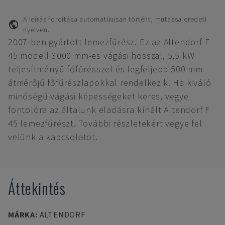
A leírás fordítása automatikusan történt, mutassa eredeti
nyelven.
2007-ben gyártott lemezfűrész. Ez az Altendorf F
45 modell 3000 mm-es vágási hosszal, 5,5 kW
teljesítményű főfűrésszel és legfeljebb 500 mm
átmérőjű főfűrészlapokkal rendelkezik. Ha kiváló
minőségű vágási képességeket keres, vegye
fontolóra az általunk eladásra kínált Altendorf F
45 lemezfűrészt. További részletekért vegye fel
velünk a kapcsolatot.
Áttekintés
MÁRKA
:
ALTENDORF