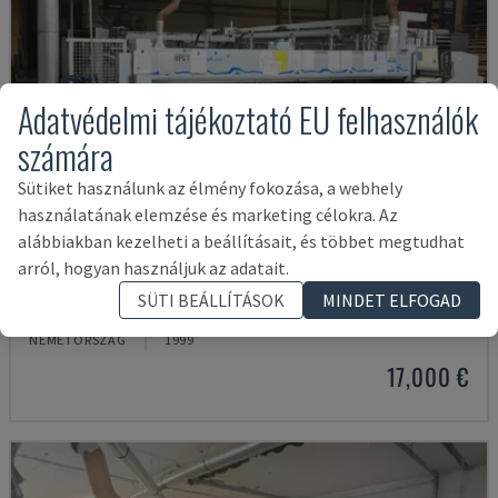
Adatvédelmi tájékoztató EU felhasználók
számára
Sütiket használunk az élmény fokozása, a webhely
használatának elemzése és marketing célokra. Az
alábbiakban kezelheti a beállításait, és többet megtudhat
arról, hogyan használjuk az adatait.
HPV11
SÜTI BEÁLLÍTÁSOK
MINDET ELFOGAD
HOLZMA - PANEL FŰRÉSZ
NÉMETORSZÁG
1999
17,000 €